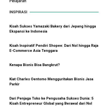
INSPIRASI
Kisah Sukses Yamazaki Bakery dari Jepang hingga
Ekspansi ke Indonesia
10 Bisnis yang Paling Diburu
Investor Global dan Alasan di
Baliknya
Kisah Inspiratif Pendiri Shopee: Dari Nol hingga Raja
E-Commerce Asia Tenggara
Kenapa Bisnis Bisa Bangkrut?
Hadiah Piala Dunia 2026: Berapa
Kiat Charles Oentomo Mengguritakan Bisnis Jasa
Bonus yang Diterima Para
Parkir
Pemain?
Dari Penjaga Toko ke Pengusaha Sukses Dunia: 5
Kisah Entrepreneur Global yang Berawal dari Nol