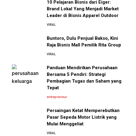
10 Pelajaran Bisnis dari Eiger:
Cara Mendirikan Kafe Sukses Seperti Kopi
Brand Lokal Yang Menjadi Market
Kenangan, Fore Coffee, dan Tuku: Panduan
Leader di Bisnis Apparel Outdoor
10 Fakta Unik Tentang On Cloud:
Lengkap untuk Pemula
VIRAL
Sepatu yang Sedang Viral di
Asia
Buntoro, Dulu Penjual Bakso, Kini
Rahasia Sukses Starbucks: Strategi Branding dan
Raja Bisnis Mall Pemilik Rita Group
Pengalaman Pelanggan yang Bisa Kamu Tiru
VIRAL
5 Cara Aman Pindah Kuadran dari Karyawan ke
Panduan Mendirikan Perusahaan
Mengenal Onitsuka Tiger: 8
Entrepreneur Tanpa Bikin Keluarga Kaget &
Bersama 5 Pendiri: Strategi
Fakta Menarik di Balik Sepatu
Keuangan Kacau
Ikonik Asal Jepang
Pembagian Tugas dan Saham yang
Tepat
10 Kiat Aman Memulai Bisnis dari Nol: Panduan
entrepreneur
Lengkap untuk Pemula
Persaingan Ketat Memperebutkan
Pasar Sepeda Motor Listrik yang
5 Alasan Kenapa Bekerja di Perusahaan Orang Lain
Mulai Menggeliat
10 Pelajaran Bisnis dari Eiger:
Sebelum Memulai Usaha Sendiri Adalah Langkah
Brand Lokal Yang Menjadi
Cerdas
VIRAL