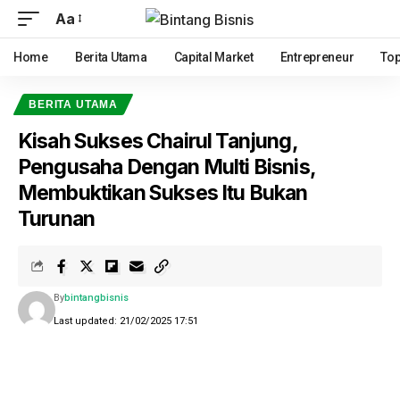
Aa
Home
Berita Utama
Capital Market
Entrepreneur
Top
BERITA UTAMA
Kisah Sukses Chairul Tanjung,
Pengusaha Dengan Multi Bisnis,
Membuktikan Sukses Itu Bukan
Turunan
By
bintangbisnis
Last updated: 21/02/2025 17:51