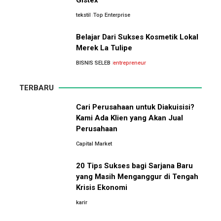
Pemimpin Industri Kecantikan Nasional
tekstil
Top Enterprise
Perbandingan Gaji Tahunan:
Antara Indonesia, Singapura,
Belajar Dari Sukses Kosmetik Lokal
Asal-Usul Kekayaan Erick Thohir dan Boy Thohir
Jepang, Malaysia, dan Arab
Merek La Tulipe
Saudi
BISNIS SELEB
entrepreneur
Kisah Sukses Todd Boehly: Cucu Pekerja Pabrik
yang Membawa Chelsea FC Juara Dunia
TERBARU
Arifin Panigoro: Dari Insinyur Listrik Menjadi Raja
Cari Perusahaan untuk Diakuisisi?
Energi Indonesia yang Mendirikan Medco Group
Kami Ada Klien yang Akan Jual
Perusahaan
10 Situs E-Commerce China
Capital Market
Terbaik untuk Kulakan Barang
5 Tahun Pertama WhatsApp: Kisah Perintisan,
Dagangan dengan Harga Murah
Perjuangan, dan Keputusan Krusial yang
20 Tips Sukses bagi Sarjana Baru
Menentukan Masa Depan
yang Masih Menganggur di Tengah
Krisis Ekonomi
Belajar dari Kopi Kenangan: Cara Membangun Resto
karir
Kafe yang Cepat Tumbuh dan Menguntungkan