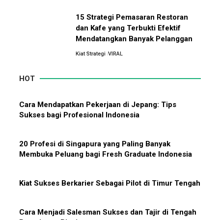
Market Leader di Bisnis Apparel
Outdoor
15 Strategi Pemasaran Restoran
5 Alasan Kenapa Kamu Harus Bekerja di Perusahaan
dan Kafe yang Terbukti Efektif
Orang Lain Sebelum Bikin Bisnis Sendiri
Mendatangkan Banyak Pelanggan
Kiat Strategi
VIRAL
Jurus-Jurus Bisnis UMKM Agar Bertahan Saat Krisis
Ekonomi dan Penjualan Turun
HOT
Mengapa Orang Kaya Justru Menambah Aset Saat
Cara Mendapatkan Pekerjaan di Jepang: Tips
Krisis Ekonomi
Sukses bagi Profesional Indonesia
20 Profesi di Singapura yang Paling Banyak
Membuka Peluang bagi Fresh Graduate Indonesia
Kiat Sukses Berkarier Sebagai Pilot di Timur Tengah
Cara Menjadi Salesman Sukses dan Tajir di Tengah