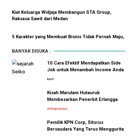
Menanti Solar B50: Mampukah
Kiat Keluarga Widjaja Membangun STA Group,
Menjadi Revolusi Baru Energi
Raksasa Sawit dari Medan
Nasional dan Menekan Impor
BBM?
5 Karakter yang Membuat Bisnis Tidak Pernah Maju,
Wajib Dihindari Pengusaha
BANYAK DISUKA :
Bermula Dari Sebuah Klinik Kecil, Group Sismadi
10 Cara Efektif Mendapatkan Side
Kini Makin Berkibar Di Bisnis Kesehatan
Job untuk Menambah Income Anda
karir
Pelajaran Karier dari Lionel
10 Hambatan Utama Pemasaran yang Tidak Bisa
Messi: Awal Sulit Bukan
Diselesaikan oleh AI
Kisah Marulam Hutauruk
Penghalang Menuju Kesuksesan
Membesarkan Penerbit Erlangga
Cara Menggunakan Canva di ChatGPT untuk
entrepreneur
Mendesain Presentasi Secara Cepat dan Mudah
Pemilik KPN Corp, Sitorus
Bersaudara Yang Terus Menggurita
5 Pelajaran Hidup dari Pendiri Traveloka untuk Anak