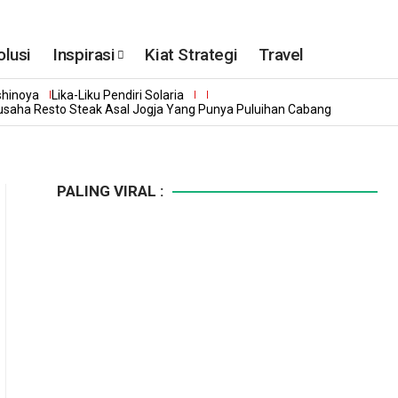
olusi
Inspirasi
Kiat Strategi
Travel
shinoya
Lika-Liku Pendiri Solaria
gusaha Resto Steak Asal Jogja Yang Punya Puluihan Cabang
PALING VIRAL :