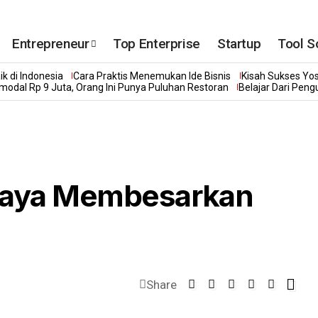
Entrepreneur
Top Enterprise
Startup
Tool S
k di Indonesia
Cara Praktis Menemukan Ide Bisnis
Kisah Sukses Yo
modal Rp 9 Juta, Orang Ini Punya Puluhan Restoran
Belajar Dari Pen
jaya Membesarkan
Share