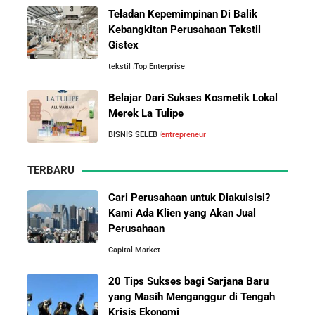
Teladan Kepemimpinan Di Balik
Mengenal Onitsuka Tiger: 8 Fakta
Kisah Wardah Group: Dari Usaha Rumahan Jadi
Kebangkitan Perusahaan Tekstil
Menarik di Balik Sepatu Ikonik
Pemimpin Industri Kecantikan Nasional
Gistex
Asal Jepang
tekstil
Top Enterprise
Asal-Usul Kekayaan Erick Thohir dan Boy Thohir
Belajar Dari Sukses Kosmetik Lokal
Merek La Tulipe
Kisah Sukses Todd Boehly: Cucu Pekerja Pabrik yang
10 Pelajaran Bisnis dari Eiger:
BISNIS SELEB
entrepreneur
Membawa Chelsea FC Juara Dunia
Brand Lokal Yang Menjadi Market
Leader di Bisnis Apparel Outdoor
TERBARU
Arifin Panigoro: Dari Insinyur Listrik Menjadi Raja
Energi Indonesia yang Mendirikan Medco Group
Cari Perusahaan untuk Diakuisisi?
Kami Ada Klien yang Akan Jual
Perusahaan
5 Tahun Pertama WhatsApp: Kisah Perintisan,
Capital Market
Perjuangan, dan Keputusan Krusial yang Menentukan
Masa Depan
20 Tips Sukses bagi Sarjana Baru
yang Masih Menganggur di Tengah
Belajar dari Kopi Kenangan: Cara Membangun Resto
Krisis Ekonomi