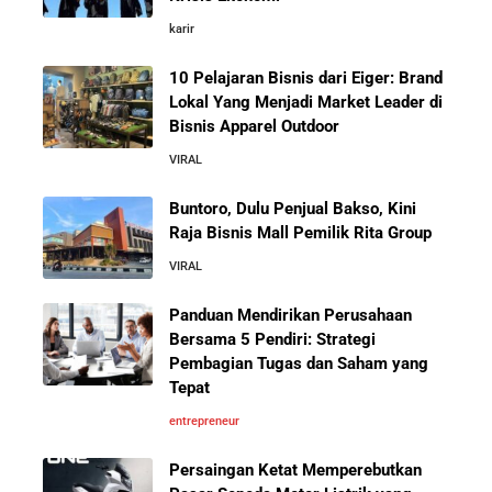
Kafe yang Cepat Tumbuh dan Menguntungkan
karir
10 Pelajaran Bisnis dari Eiger: Brand
Cara Mendirikan Kafe Sukses Seperti Kopi Kenangan,
Fore Coffee, dan Tuku: Panduan Lengkap untuk Pemula
Lokal Yang Menjadi Market Leader di
Bisnis Apparel Outdoor
VIRAL
Rahasia Sukses Starbucks: Strategi Branding dan
Pengalaman Pelanggan yang Bisa Kamu Tiru
Buntoro, Dulu Penjual Bakso, Kini
Raja Bisnis Mall Pemilik Rita Group
5 Cara Aman Pindah Kuadran dari Karyawan ke
VIRAL
Entrepreneur Tanpa Bikin Keluarga Kaget & Keuangan
Kacau
Panduan Mendirikan Perusahaan
Bersama 5 Pendiri: Strategi
Pembagian Tugas dan Saham yang
10 Kiat Aman Memulai Bisnis dari Nol: Panduan
Tepat
Lengkap untuk Pemula
entrepreneur
5 Alasan Kenapa Bekerja di Perusahaan Orang Lain
Persaingan Ketat Memperebutkan
Sebelum Memulai Usaha Sendiri Adalah Langkah