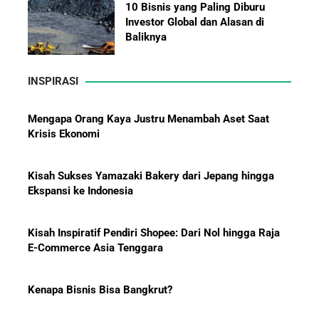
10 Bisnis yang Paling Diburu
Investor Global dan Alasan di
Baliknya
INSPIRASI
Hadiah Piala Dunia 2026: Berapa
Kisah Sukses Yamazaki Bakery dari Jepang hingga
Bonus yang Diterima Para
Ekspansi ke Indonesia
Pemain?
Kisah Inspiratif Pendiri Shopee: Dari Nol hingga Raja
E-Commerce Asia Tenggara
Menanti Solar B50: Mampukah
Kenapa Bisnis Bisa Bangkrut?
Menjadi Revolusi Baru Energi
Nasional dan Menekan Impor
BBM?
Kiat Charles Oentomo Mengguritakan Bisnis Jasa
Parkir