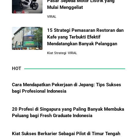
Pasar Sepeda Motor Listrik yang
Cerdas
Mulai Menggeliat
VIRAL
5 Alasan Kenapa Kamu Harus Bekerja di Perusahaan
Orang Lain Sebelum Bikin Bisnis Sendiri
15 Strategi Pemasaran Restoran dan
Kafe yang Terbukti Efektif
Mendatangkan Banyak Pelanggan
Jurus-Jurus Bisnis UMKM Agar Bertahan Saat Krisis
Ekonomi dan Penjualan Turun
Kiat Strategi
VIRAL
HOT
Mengapa Orang Kaya Justru Menambah Aset Saat
Krisis Ekonomi
Cara Mendapatkan Pekerjaan di Jepang: Tips Sukses
bagi Profesional Indonesia
20 Profesi di Singapura yang Paling Banyak Membuka
Peluang bagi Fresh Graduate Indonesia
Kiat Sukses Berkarier Sebagai Pilot di Timur Tengah