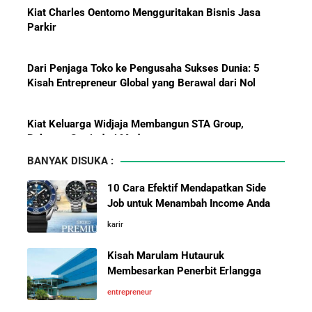
Dari Penjaga Toko ke Pengusaha Sukses Dunia: 5
Pelajaran Karier dari Lionel
Kisah Entrepreneur Global yang Berawal dari Nol
Messi: Awal Sulit Bukan
Penghalang Menuju Kesuksesan
Kiat Keluarga Widjaja Membangun STA Group,
Raksasa Sawit dari Medan
Bisnis-Bisnis dan Pendapatan
5 Karakter yang Membuat Bisnis Tidak Pernah Maju,
Achraf Hakimi, Bintang Sepak
Wajib Dihindari Pengusaha
Bola Asal Maroko yang
BANYAK DISUKA :
Menaklukkan Eropa
Bermula Dari Sebuah Klinik Kecil, Group Sismadi Kini
10 Cara Efektif Mendapatkan Side
Makin Berkibar Di Bisnis Kesehatan
Job untuk Menambah Income Anda
Investor Asing Incar Take Over
karir
10 Hambatan Utama Pemasaran yang Tidak Bisa
Perusahaan Indonesia Skala
Diselesaikan oleh AI
Besar
Kisah Marulam Hutauruk
Membesarkan Penerbit Erlangga
Cara Menggunakan Canva di ChatGPT untuk
entrepreneur
Mendesain Presentasi Secara Cepat dan Mudah