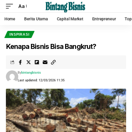
Aa
Home
Berita Utama
Capital Market
Entrepreneur
Top
INSPIRASI
Kenapa Bisnis Bisa Bangkrut?
By
bintangbisnis
Last updated: 12/03/2026 11:35