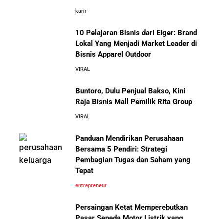
Fore Coffee, dan Tuku: Panduan Lengkap untuk Pemula
karir
10 Pelajaran Bisnis dari Eiger: Brand
Rahasia Sukses Starbucks: Strategi Branding dan
Pengalaman Pelanggan yang Bisa Kamu Tiru
Lokal Yang Menjadi Market Leader di
Bisnis Apparel Outdoor
10 Fakta Unik Tentang On Cloud:
VIRAL
Sepatu yang Sedang Viral di Asia
5 Cara Aman Pindah Kuadran dari Karyawan ke
Entrepreneur Tanpa Bikin Keluarga Kaget & Keuangan
Buntoro, Dulu Penjual Bakso, Kini
Kacau
Raja Bisnis Mall Pemilik Rita Group
VIRAL
10 Kiat Aman Memulai Bisnis dari Nol: Panduan
Lengkap untuk Pemula
Panduan Mendirikan Perusahaan
Mengenal Onitsuka Tiger: 8 Fakta
Bersama 5 Pendiri: Strategi
Menarik di Balik Sepatu Ikonik
Asal Jepang
Pembagian Tugas dan Saham yang
5 Alasan Kenapa Bekerja di Perusahaan Orang Lain
Tepat
Sebelum Memulai Usaha Sendiri Adalah Langkah
Cerdas
entrepreneur
Persaingan Ketat Memperebutkan
5 Alasan Kenapa Kamu Harus Bekerja di Perusahaan
Pasar Sepeda Motor Listrik yang