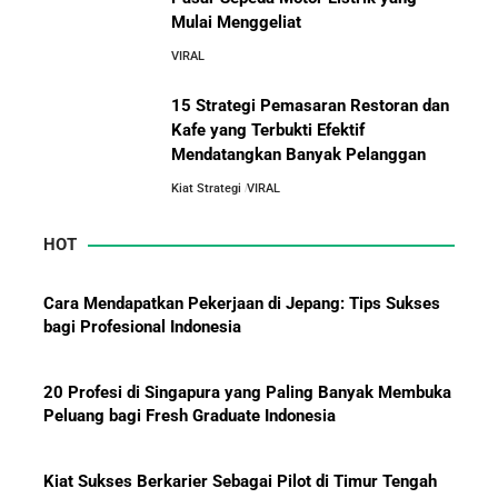
Orang Lain Sebelum Bikin Bisnis Sendiri
Mulai Menggeliat
10 Pelajaran Bisnis dari Eiger:
Brand Lokal Yang Menjadi Market
VIRAL
10 Rahasia Dapur Kenapa Perusahaan Besar Makin
Leader di Bisnis Apparel Outdoor
Besar
15 Strategi Pemasaran Restoran dan
Kafe yang Terbukti Efektif
Mendatangkan Banyak Pelanggan
Jurus-Jurus Bisnis UMKM Agar Bertahan Saat Krisis
Ekonomi dan Penjualan Turun
Kiat Strategi
VIRAL
HOT
Mengapa Orang Kaya Justru Menambah Aset Saat
Krisis Ekonomi
Cara Mendapatkan Pekerjaan di Jepang: Tips Sukses
bagi Profesional Indonesia
20 Profesi di Singapura yang Paling Banyak Membuka
Peluang bagi Fresh Graduate Indonesia
Kiat Sukses Berkarier Sebagai Pilot di Timur Tengah