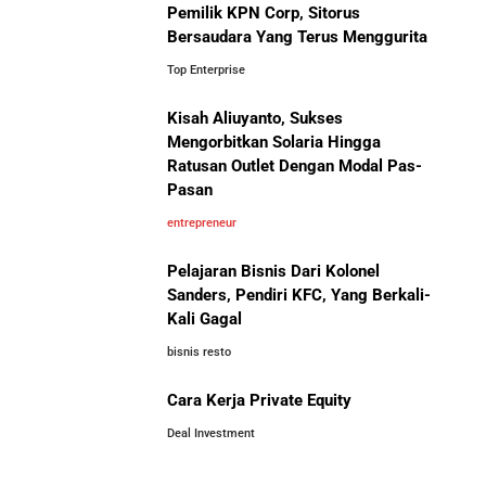
Pemilik KPN Corp, Sitorus
Bersaudara Yang Terus Menggurita
Jangan Mau Selamanya Jadi Karyawan! Saatnya
Menjadi Pengusaha dan Mengubah Hidup Anda
Top Enterprise
Kisah Aliuyanto, Sukses
Bisnis-Bisnis dan Pendapatan
Panduan Lengkap Membangun Pasar Ekspor: Cara
Mengorbitkan Solaria Hingga
Achraf Hakimi, Bintang Sepak
UMKM Indonesia Menembus Pasar Global
Ratusan Outlet Dengan Modal Pas-
Bola Asal Maroko yang
Pasan
Menaklukkan Eropa
5 Pengusaha Pribumi Tersukses Dalam Bisnis
entrepreneur
Pelajaran Bisnis Dari Kolonel
Lima Salesman Dunia yang Menjadi Miliarder Sukses
Sanders, Pendiri KFC, Yang Berkali-
Kali Gagal
Kisah Sukses Metrodata Electronics: Raja Bisnis TI
bisnis resto
Yang Berawal Dari Distributor Sederhana
Investor Asing Incar Take Over
Cara Kerja Private Equity
Perusahaan Indonesia Skala
Besar
Deal Investment
Kisah Wardah Group: Dari Usaha Rumahan Jadi
Pemimpin Industri Kecantikan Nasional