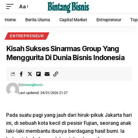
Aa
Home
Berita Utama
Capital Market
Entrepreneur
Top
ENTREPRENEUR
Kisah Sukses Sinarmas Group Yang
Menggurita Di Dunia Bisnis Indonesia
By
bintangbisnis
Last updated: 24/01/2026 21:27
Pada suatu pagi yang jauh dari hiruk-pikuk Jakarta hari
ini, di sebuah kota kecil di pesisir Fujian, seorang anak
laki-laki membantu ibunya berdagang hasil bumi. Ia