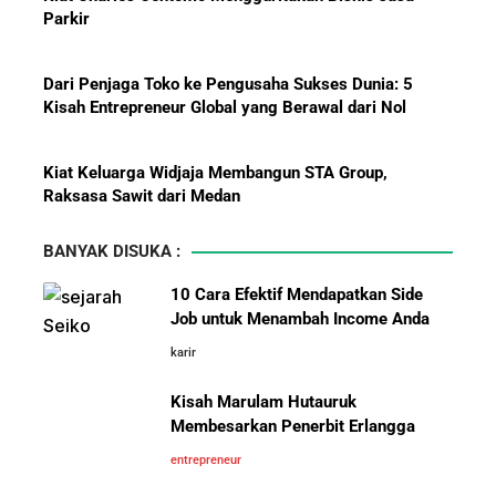
Dari Penjaga Toko ke Pengusaha Sukses Dunia: 5
Kisah Entrepreneur Global yang Berawal dari Nol
Menanti Solar B50: Mampukah
Kiat Keluarga Widjaja Membangun STA Group,
Menjadi Revolusi Baru Energi
Raksasa Sawit dari Medan
Nasional dan Menekan Impor
BBM?
5 Karakter yang Membuat Bisnis Tidak Pernah Maju,
Wajib Dihindari Pengusaha
BANYAK DISUKA :
10 Hambatan Utama Pemasaran yang Tidak Bisa
10 Cara Efektif Mendapatkan Side
Diselesaikan oleh AI
Job untuk Menambah Income Anda
karir
Pelajaran Karier dari Lionel
Cara Menggunakan Canva di ChatGPT untuk
Messi: Awal Sulit Bukan
Mendesain Presentasi Secara Cepat dan Mudah
Kisah Marulam Hutauruk
Penghalang Menuju Kesuksesan
Membesarkan Penerbit Erlangga
5 Pelajaran Hidup dari Pendiri Traveloka untuk Anak
entrepreneur
Muda yang Ingin Sukses