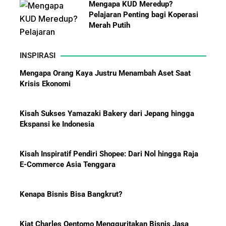
Mengapa KUD Meredup?
Pelajaran Penting bagi Koperasi
Merah Putih
INSPIRASI
Kisah Sukses Yamazaki Bakery dari Jepang hingga
Ekspansi ke Indonesia
10 Bisnis yang Paling Diburu
Investor Global dan Alasan di
Baliknya
Kisah Inspiratif Pendiri Shopee: Dari Nol hingga Raja
E-Commerce Asia Tenggara
Kenapa Bisnis Bisa Bangkrut?
Hadiah Piala Dunia 2026: Berapa
Kiat Charles Oentomo Mengguritakan Bisnis Jasa
Bonus yang Diterima Para
Parkir
Pemain?