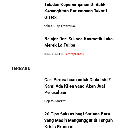
Teladan Kepemimpinan Di Balik
Asal-Usul Kekayaan Erick Thohir dan Boy Thohir
Kebangkitan Perusahaan Tekstil
Gistex
tekstil
Top Enterprise
Kisah Sukses Todd Boehly: Cucu Pekerja Pabrik yang
Perbandingan Gaji Tahunan:
Membawa Chelsea FC Juara Dunia
Antara Indonesia, Singapura,
Belajar Dari Sukses Kosmetik Lokal
Jepang, Malaysia, dan Arab Saudi
Merek La Tulipe
Arifin Panigoro: Dari Insinyur Listrik Menjadi Raja
BISNIS SELEB
entrepreneur
Energi Indonesia yang Mendirikan Medco Group
TERBARU
5 Tahun Pertama WhatsApp: Kisah Perintisan,
Perjuangan, dan Keputusan Krusial yang Menentukan
Cari Perusahaan untuk Diakuisisi?
Masa Depan
Kami Ada Klien yang Akan Jual
Perusahaan
10 Situs E-Commerce China
Capital Market
Terbaik untuk Kulakan Barang
Belajar dari Kopi Kenangan: Cara Membangun Resto
Dagangan dengan Harga Murah
Kafe yang Cepat Tumbuh dan Menguntungkan
20 Tips Sukses bagi Sarjana Baru
yang Masih Menganggur di Tengah
Cara Mendirikan Kafe Sukses Seperti Kopi Kenangan,
Krisis Ekonomi