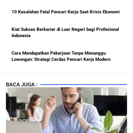
10 Kesalahan Fatal Pencari Kerja Saat Krisis Ekonomi
Kiat Sukses Berkarier di Luar Negeri bagi Profesional
Indonesia
Cara Mendapatkan Pekerjaan Tanpa Menunggu
Lowongan: Strategi Cerdas Pencari Kerja Modern
Kiat Mendapatkan Pekerjaan Tetap di Indonesia 2026
bagi Fresh Graduate
BACA JUGA :
10 Lembaga Sertifikasi IT Paling Terkenal di Dunia dan
Paling Diakui di Indonesia
Menjaga Hubungan Baik dengan Atasan: Kunci Sukses
Karier untuk Pemula