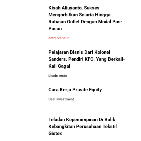
Kisah Aliuyanto, Sukses
Bisnis-Bisnis dan Pendapatan
Panduan Lengkap Membangun Pasar Ekspor: Cara
Mengorbitkan Solaria Hingga
Achraf Hakimi, Bintang Sepak
UMKM Indonesia Menembus Pasar Global
Ratusan Outlet Dengan Modal Pas-
Bola Asal Maroko yang
Pasan
Menaklukkan Eropa
entrepreneur
5 Pengusaha Pribumi Tersukses Dalam Bisnis
Pelajaran Bisnis Dari Kolonel
Lima Salesman Dunia yang Menjadi Miliarder Sukses
Sanders, Pendiri KFC, Yang Berkali-
Kali Gagal
bisnis resto
Kisah Sukses Metrodata Electronics: Raja Bisnis TI
Yang Berawal Dari Distributor Sederhana
Investor Asing Incar Take Over
Cara Kerja Private Equity
Perusahaan Indonesia Skala
Besar
Deal Investment
Kisah Wardah Group: Dari Usaha Rumahan Jadi
Pemimpin Industri Kecantikan Nasional
Teladan Kepemimpinan Di Balik
Kebangkitan Perusahaan Tekstil
Asal-Usul Kekayaan Erick Thohir dan Boy Thohir
Gistex