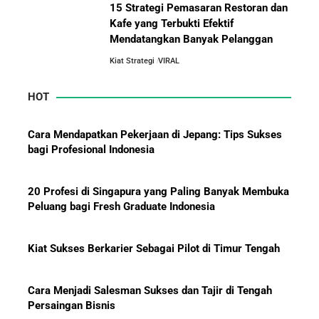
Besar
15 Strategi Pemasaran Restoran dan
Kafe yang Terbukti Efektif
Mendatangkan Banyak Pelanggan
Jurus-Jurus Bisnis UMKM Agar Bertahan Saat Krisis
Ekonomi dan Penjualan Turun
Kiat Strategi
VIRAL
HOT
Mengapa Orang Kaya Justru Menambah Aset Saat
Krisis Ekonomi
Cara Mendapatkan Pekerjaan di Jepang: Tips Sukses
bagi Profesional Indonesia
20 Profesi di Singapura yang Paling Banyak Membuka
Peluang bagi Fresh Graduate Indonesia
Kiat Sukses Berkarier Sebagai Pilot di Timur Tengah
Cara Menjadi Salesman Sukses dan Tajir di Tengah
Persaingan Bisnis