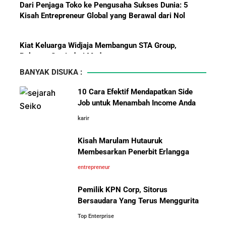
Menanti Solar B50: Mampukah
Kiat Keluarga Widjaja Membangun STA Group,
Menjadi Revolusi Baru Energi
Raksasa Sawit dari Medan
Nasional dan Menekan Impor
BBM?
5 Karakter yang Membuat Bisnis Tidak Pernah Maju,
Wajib Dihindari Pengusaha
BANYAK DISUKA :
10 Hambatan Utama Pemasaran yang Tidak Bisa
10 Cara Efektif Mendapatkan Side
Diselesaikan oleh AI
Job untuk Menambah Income Anda
karir
Pelajaran Karier dari Lionel
Cara Menggunakan Canva di ChatGPT untuk
Messi: Awal Sulit Bukan
Mendesain Presentasi Secara Cepat dan Mudah
Kisah Marulam Hutauruk
Penghalang Menuju Kesuksesan
Membesarkan Penerbit Erlangga
entrepreneur
5 Pelajaran Hidup dari Pendiri Traveloka untuk Anak
Muda yang Ingin Sukses
Pemilik KPN Corp, Sitorus
Bersaudara Yang Terus Menggurita
Jangan Mau Selamanya Jadi Karyawan! Saatnya
Top Enterprise
Menjadi Pengusaha dan Mengubah Hidup Anda