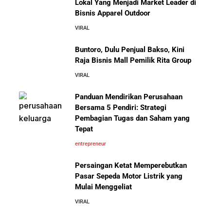
Lokal Yang Menjadi Market Leader di
Pengalaman Pelanggan yang Bisa Kamu Tiru
Bisnis Apparel Outdoor
10 Fakta Unik Tentang On Cloud:
VIRAL
Sepatu yang Sedang Viral di Asia
5 Cara Aman Pindah Kuadran dari Karyawan ke
Entrepreneur Tanpa Bikin Keluarga Kaget & Keuangan
Buntoro, Dulu Penjual Bakso, Kini
Kacau
Raja Bisnis Mall Pemilik Rita Group
VIRAL
10 Kiat Aman Memulai Bisnis dari Nol: Panduan
Lengkap untuk Pemula
Panduan Mendirikan Perusahaan
Mengenal Onitsuka Tiger: 8 Fakta
Bersama 5 Pendiri: Strategi
Menarik di Balik Sepatu Ikonik
Asal Jepang
Pembagian Tugas dan Saham yang
5 Alasan Kenapa Bekerja di Perusahaan Orang Lain
Tepat
Sebelum Memulai Usaha Sendiri Adalah Langkah
Cerdas
entrepreneur
Persaingan Ketat Memperebutkan
5 Alasan Kenapa Kamu Harus Bekerja di Perusahaan
Pasar Sepeda Motor Listrik yang
Orang Lain Sebelum Bikin Bisnis Sendiri
Mulai Menggeliat
10 Pelajaran Bisnis dari Eiger:
Brand Lokal Yang Menjadi Market
VIRAL
Leader di Bisnis Apparel Outdoor
10 Rahasia Dapur Kenapa Perusahaan Besar Makin