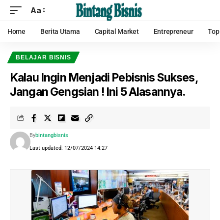
Aa
Home
Berita Utama
Capital Market
Entrepreneur
Top
BELAJAR BISNIS
Kalau Ingin Menjadi Pebisnis Sukses,
Jangan Gengsian ! Ini 5 Alasannya.
By
bintangbisnis
Last updated: 12/07/2024 14:27