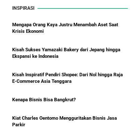
Mengapa Orang Kaya Justru Menambah Aset Saat
Krisis Ekonomi
INSPIRASI
Kisah Sukses Yamazaki Bakery dari Jepang hingga
Ekspansi ke Indonesia
10 Bisnis yang Paling Diburu
Investor Global dan Alasan di
Baliknya
Kisah Inspiratif Pendiri Shopee: Dari Nol hingga Raja
E-Commerce Asia Tenggara
Kenapa Bisnis Bisa Bangkrut?
Hadiah Piala Dunia 2026: Berapa
Kiat Charles Oentomo Mengguritakan Bisnis Jasa
Bonus yang Diterima Para
Parkir
Pemain?
Dari Penjaga Toko ke Pengusaha Sukses Dunia: 5
Kisah Entrepreneur Global yang Berawal dari Nol