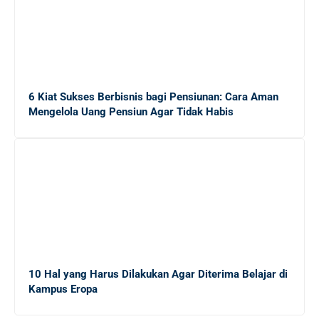
10 Cara Efektif Mendapatkan Side Job untuk
Menambah Income Anda
Mengungkap Dunia Freelance: Apakah Ekonomi Gig
6 Kiat Sukses Berbisnis bagi Pensiunan: Cara Aman
Tepat untuk Lulusan Baru?
Mengelola Uang Pensiun Agar Tidak Habis
Panduan Lengkap Menghadapi Persaingan Kerja untuk
Fresh Graduate
20 Tips Sukses bagi Sarjana Baru yang Masih
Menganggur di Tengah Krisis Ekonomi
10 Hal yang Harus Dilakukan Agar Diterima Belajar di
Kampus Eropa