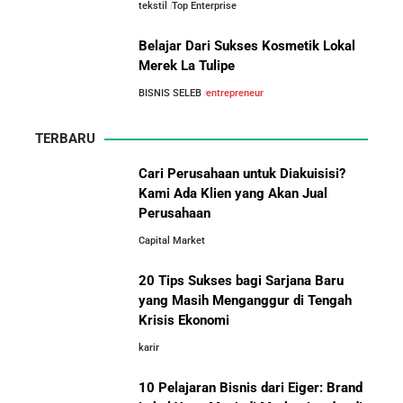
tekstil
Top Enterprise
Perbandingan Gaji Tahunan:
Kisah Sukses Todd Boehly: Cucu Pekerja Pabrik yang
Antara Indonesia, Singapura,
Membawa Chelsea FC Juara Dunia
Belajar Dari Sukses Kosmetik Lokal
Jepang, Malaysia, dan Arab Saudi
Merek La Tulipe
Arifin Panigoro: Dari Insinyur Listrik Menjadi Raja
BISNIS SELEB
entrepreneur
Energi Indonesia yang Mendirikan Medco Group
TERBARU
5 Tahun Pertama WhatsApp: Kisah Perintisan,
Cari Perusahaan untuk Diakuisisi?
Perjuangan, dan Keputusan Krusial yang Menentukan
Kami Ada Klien yang Akan Jual
Masa Depan
Perusahaan
10 Situs E-Commerce China
Capital Market
Terbaik untuk Kulakan Barang
Belajar dari Kopi Kenangan: Cara Membangun Resto
Dagangan dengan Harga Murah
Kafe yang Cepat Tumbuh dan Menguntungkan
20 Tips Sukses bagi Sarjana Baru
yang Masih Menganggur di Tengah
Krisis Ekonomi
Cara Mendirikan Kafe Sukses Seperti Kopi Kenangan,
Fore Coffee, dan Tuku: Panduan Lengkap untuk Pemula
karir
10 Pelajaran Bisnis dari Eiger: Brand
Rahasia Sukses Starbucks: Strategi Branding dan