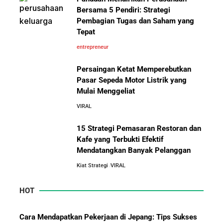
Bersama 5 Pendiri: Strategi
Menarik di Balik Sepatu Ikonik
Asal Jepang
Pembagian Tugas dan Saham yang
5 Alasan Kenapa Bekerja di Perusahaan Orang Lain
Tepat
Sebelum Memulai Usaha Sendiri Adalah Langkah
Cerdas
entrepreneur
Persaingan Ketat Memperebutkan
5 Alasan Kenapa Kamu Harus Bekerja di Perusahaan
Pasar Sepeda Motor Listrik yang
Orang Lain Sebelum Bikin Bisnis Sendiri
Mulai Menggeliat
10 Pelajaran Bisnis dari Eiger:
Brand Lokal Yang Menjadi Market
VIRAL
10 Rahasia Dapur Kenapa Perusahaan Besar Makin
Leader di Bisnis Apparel Outdoor
Besar
15 Strategi Pemasaran Restoran dan
Kafe yang Terbukti Efektif
Mendatangkan Banyak Pelanggan
Jurus-Jurus Bisnis UMKM Agar Bertahan Saat Krisis
Ekonomi dan Penjualan Turun
Kiat Strategi
VIRAL
HOT
Mengapa Orang Kaya Justru Menambah Aset Saat
Krisis Ekonomi
Cara Mendapatkan Pekerjaan di Jepang: Tips Sukses