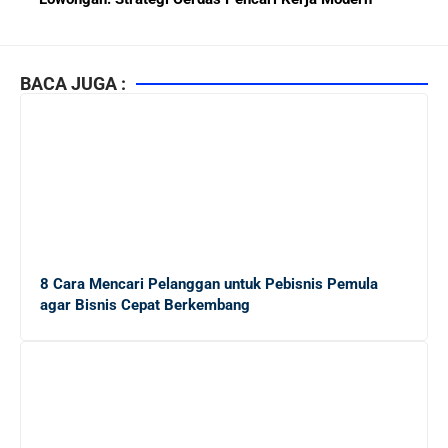
Kiat Mendapatkan Pekerjaan Tetap di Indonesia 2026
bagi Fresh Graduate
BACA JUGA :
10 Lembaga Sertifikasi IT Paling Terkenal di Dunia dan
Paling Diakui di Indonesia
Menjaga Hubungan Baik dengan Atasan: Kunci Sukses
Karier untuk Pemula
8 Cara Mencari Pelanggan untuk Pebisnis Pemula
Karier di Perusahaan Multinasional vs Nasional:
agar Bisnis Cepat Berkembang
Panduan Lengkap Bagi Pemula di Dunia Kerja
Mengapa Karier di Perusahaan Multinasional Lebih
Menjanjikan daripada di Konglomerasi Lokal ?