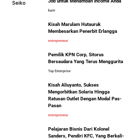
Job untuk Menambah Income Anda
karir
Pelajaran Karier dari Lionel
Cara Menggunakan Canva di ChatGPT untuk
Messi: Awal Sulit Bukan
Mendesain Presentasi Secara Cepat dan Mudah
Kisah Marulam Hutauruk
Penghalang Menuju Kesuksesan
Membesarkan Penerbit Erlangga
5 Pelajaran Hidup dari Pendiri Traveloka untuk Anak
entrepreneur
Muda yang Ingin Sukses
Pemilik KPN Corp, Sitorus
Bersaudara Yang Terus Menggurita
Jangan Mau Selamanya Jadi Karyawan! Saatnya
Menjadi Pengusaha dan Mengubah Hidup Anda
Top Enterprise
Kisah Aliuyanto, Sukses
Bisnis-Bisnis dan Pendapatan
Panduan Lengkap Membangun Pasar Ekspor: Cara
Mengorbitkan Solaria Hingga
Achraf Hakimi, Bintang Sepak
UMKM Indonesia Menembus Pasar Global
Ratusan Outlet Dengan Modal Pas-
Bola Asal Maroko yang
Pasan
Menaklukkan Eropa
5 Pengusaha Pribumi Tersukses Dalam Bisnis
entrepreneur
Pelajaran Bisnis Dari Kolonel
Lima Salesman Dunia yang Menjadi Miliarder Sukses
Sanders, Pendiri KFC, Yang Berkali-