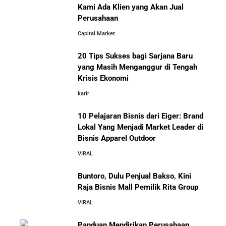
Masa Depan
Kami Ada Klien yang Akan Jual
Perusahaan
10 Situs E-Commerce China
Capital Market
Terbaik untuk Kulakan Barang
Belajar dari Kopi Kenangan: Cara Membangun Resto
Dagangan dengan Harga Murah
Kafe yang Cepat Tumbuh dan Menguntungkan
20 Tips Sukses bagi Sarjana Baru
yang Masih Menganggur di Tengah
Cara Mendirikan Kafe Sukses Seperti Kopi Kenangan,
Krisis Ekonomi
Fore Coffee, dan Tuku: Panduan Lengkap untuk Pemula
karir
10 Pelajaran Bisnis dari Eiger: Brand
Rahasia Sukses Starbucks: Strategi Branding dan
Pengalaman Pelanggan yang Bisa Kamu Tiru
Lokal Yang Menjadi Market Leader di
Bisnis Apparel Outdoor
10 Fakta Unik Tentang On Cloud:
VIRAL
Sepatu yang Sedang Viral di Asia
5 Cara Aman Pindah Kuadran dari Karyawan ke
Entrepreneur Tanpa Bikin Keluarga Kaget & Keuangan
Buntoro, Dulu Penjual Bakso, Kini
Kacau
Raja Bisnis Mall Pemilik Rita Group
VIRAL
10 Kiat Aman Memulai Bisnis dari Nol: Panduan
Lengkap untuk Pemula
Panduan Mendirikan Perusahaan
Mengenal Onitsuka Tiger: 8 Fakta