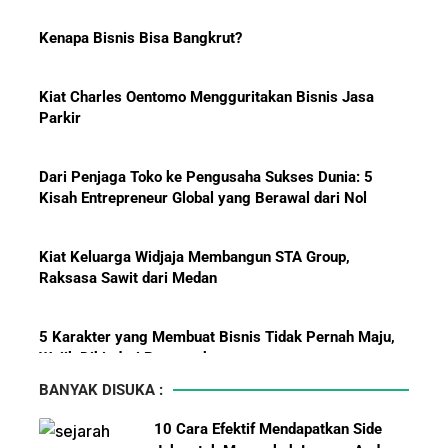
Kenapa Bisnis Bisa Bangkrut?
Hadiah Piala Dunia 2026: Berapa
Kiat Charles Oentomo Mengguritakan Bisnis Jasa
Bonus yang Diterima Para
Parkir
Pemain?
Dari Penjaga Toko ke Pengusaha Sukses Dunia: 5
Kisah Entrepreneur Global yang Berawal dari Nol
Menanti Solar B50: Mampukah
Kiat Keluarga Widjaja Membangun STA Group,
Menjadi Revolusi Baru Energi
Raksasa Sawit dari Medan
Nasional dan Menekan Impor
BBM?
5 Karakter yang Membuat Bisnis Tidak Pernah Maju,
Wajib Dihindari Pengusaha
BANYAK DISUKA :
10 Hambatan Utama Pemasaran yang Tidak Bisa
10 Cara Efektif Mendapatkan Side
Diselesaikan oleh AI