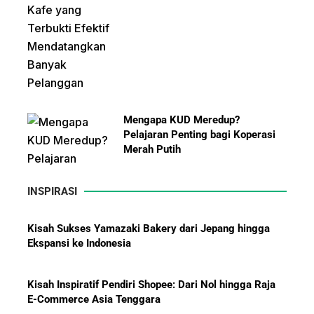
Mengapa KUD Meredup?
Pelajaran Penting bagi Koperasi
Merah Putih
INSPIRASI
Kisah Sukses Yamazaki Bakery dari Jepang hingga
Ekspansi ke Indonesia
10 Bisnis yang Paling Diburu
Investor Global dan Alasan di
Baliknya
Kisah Inspiratif Pendiri Shopee: Dari Nol hingga Raja
E-Commerce Asia Tenggara