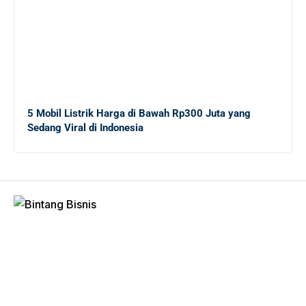
Fresh Graduate
20 Tips Sukses bagi Sarjana Baru yang Masih
Menganggur di Tengah Krisis Ekonomi
5 Mobil Listrik Harga di Bawah Rp300 Juta yang
Sedang Viral di Indonesia