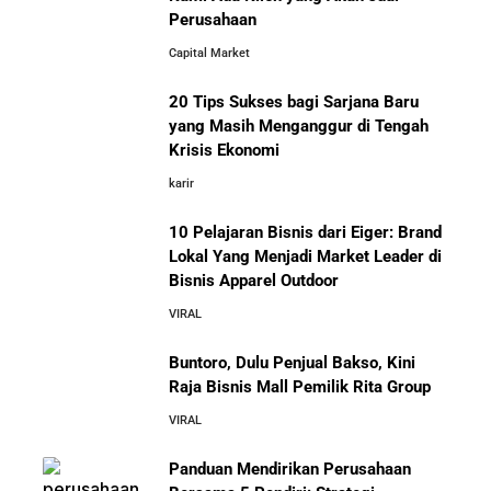
Perusahaan
10 Situs E-Commerce China
5 Tahun Pertama WhatsApp: Kisah Perintisan,
Capital Market
Terbaik untuk Kulakan Barang
Perjuangan, dan Keputusan Krusial yang Menentukan
Dagangan dengan Harga Murah
Masa Depan
20 Tips Sukses bagi Sarjana Baru
yang Masih Menganggur di Tengah
Belajar dari Kopi Kenangan: Cara Membangun Resto
Krisis Ekonomi
Kafe yang Cepat Tumbuh dan Menguntungkan
karir
10 Pelajaran Bisnis dari Eiger: Brand
Cara Mendirikan Kafe Sukses Seperti Kopi Kenangan,
Fore Coffee, dan Tuku: Panduan Lengkap untuk Pemula
Lokal Yang Menjadi Market Leader di
Bisnis Apparel Outdoor
10 Fakta Unik Tentang On Cloud:
VIRAL
Sepatu yang Sedang Viral di Asia
Rahasia Sukses Starbucks: Strategi Branding dan
Pengalaman Pelanggan yang Bisa Kamu Tiru
Buntoro, Dulu Penjual Bakso, Kini
Raja Bisnis Mall Pemilik Rita Group
5 Cara Aman Pindah Kuadran dari Karyawan ke
VIRAL
Entrepreneur Tanpa Bikin Keluarga Kaget & Keuangan
Kacau
Panduan Mendirikan Perusahaan
Mengenal Onitsuka Tiger: 8 Fakta