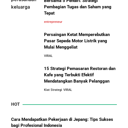
Bersama 5 Pendiri: Strategi
Menarik di Balik Sepatu Ikonik
Asal Jepang
Pembagian Tugas dan Saham yang
10 Kiat Aman Memulai Bisnis dari Nol: Panduan
Tepat
Lengkap untuk Pemula
entrepreneur
5 Alasan Kenapa Bekerja di Perusahaan Orang Lain
Persaingan Ketat Memperebutkan
Sebelum Memulai Usaha Sendiri Adalah Langkah
Pasar Sepeda Motor Listrik yang
Cerdas
Mulai Menggeliat
10 Pelajaran Bisnis dari Eiger:
Brand Lokal Yang Menjadi Market
VIRAL
5 Alasan Kenapa Kamu Harus Bekerja di Perusahaan
Leader di Bisnis Apparel Outdoor
Orang Lain Sebelum Bikin Bisnis Sendiri
15 Strategi Pemasaran Restoran dan
Kafe yang Terbukti Efektif
Mendatangkan Banyak Pelanggan
Jurus-Jurus Bisnis UMKM Agar Bertahan Saat Krisis
Ekonomi dan Penjualan Turun
Kiat Strategi
VIRAL
HOT
Mengapa Orang Kaya Justru Menambah Aset Saat
Krisis Ekonomi
Cara Mendapatkan Pekerjaan di Jepang: Tips Sukses
bagi Profesional Indonesia