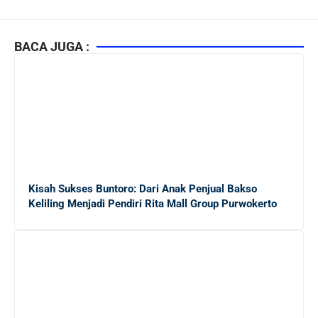
Kiat Mendapatkan Pekerjaan Tetap di Indonesia 2026
bagi Fresh Graduate
BACA JUGA :
10 Lembaga Sertifikasi IT Paling Terkenal di Dunia dan
Paling Diakui di Indonesia
Menjaga Hubungan Baik dengan Atasan: Kunci Sukses
Karier untuk Pemula
Kisah Sukses Buntoro: Dari Anak Penjual Bakso
Karier di Perusahaan Multinasional vs Nasional:
Keliling Menjadi Pendiri Rita Mall Group Purwokerto
Panduan Lengkap Bagi Pemula di Dunia Kerja
Mengapa Karier di Perusahaan Multinasional Lebih
Menjanjikan daripada di Konglomerasi Lokal ?
Pantas Saja Banyak yang Kabur ke Jepang: Gaji