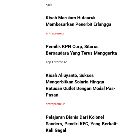
karir
Pelajaran Karier dari Lionel
10 Hambatan Utama Pemasaran yang Tidak Bisa
Messi: Awal Sulit Bukan
Diselesaikan oleh AI
Kisah Marulam Hutauruk
Penghalang Menuju Kesuksesan
Membesarkan Penerbit Erlangga
Cara Menggunakan Canva di ChatGPT untuk
entrepreneur
Mendesain Presentasi Secara Cepat dan Mudah
Pemilik KPN Corp, Sitorus
Bersaudara Yang Terus Menggurita
5 Pelajaran Hidup dari Pendiri Traveloka untuk Anak
Muda yang Ingin Sukses
Top Enterprise
Kisah Aliuyanto, Sukses
Bisnis-Bisnis dan Pendapatan
Jangan Mau Selamanya Jadi Karyawan! Saatnya
Mengorbitkan Solaria Hingga
Achraf Hakimi, Bintang Sepak
Menjadi Pengusaha dan Mengubah Hidup Anda
Ratusan Outlet Dengan Modal Pas-
Bola Asal Maroko yang
Pasan
Menaklukkan Eropa
Panduan Lengkap Membangun Pasar Ekspor: Cara
entrepreneur
UMKM Indonesia Menembus Pasar Global
Pelajaran Bisnis Dari Kolonel
Sanders, Pendiri KFC, Yang Berkali-
5 Pengusaha Pribumi Tersukses Dalam Bisnis
Kali Gagal