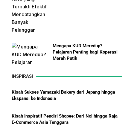
Mengapa KUD Meredup?
Pelajaran Penting bagi Koperasi
Merah Putih
INSPIRASI
Kisah Sukses Yamazaki Bakery dari Jepang hingga
Ekspansi ke Indonesia
10 Bisnis yang Paling Diburu
Investor Global dan Alasan di
Baliknya
Kisah Inspiratif Pendiri Shopee: Dari Nol hingga Raja
E-Commerce Asia Tenggara