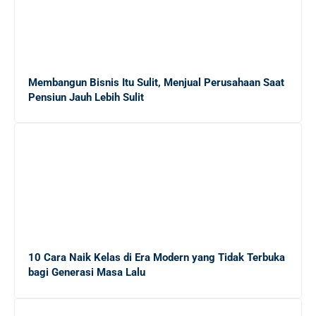
Gaji Sarjana Fresh Graduate di Jepang: Rincian dalam
Yen dan Rupiah
Membangun Bisnis Itu Sulit, Menjual Perusahaan Saat
5 Alasan Magang Kerja Penting untuk Masa Depan
Pensiun Jauh Lebih Sulit
Karier Mahasiswa
20 Platform Freelance Terbaik untuk Mendapatkan
Side Job dengan Mudah
10 Cara Efektif Mendapatkan Side Job untuk
Menambah Income Anda
Mengungkap Dunia Freelance: Apakah Ekonomi Gig
10 Cara Naik Kelas di Era Modern yang Tidak Terbuka
Tepat untuk Lulusan Baru?
bagi Generasi Masa Lalu
Panduan Lengkap Menghadapi Persaingan Kerja untuk