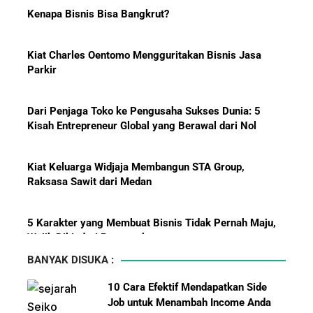
Kenapa Bisnis Bisa Bangkrut?
Hadiah Piala Dunia 2026: Berapa
Kiat Charles Oentomo Mengguritakan Bisnis Jasa
Bonus yang Diterima Para
Parkir
Pemain?
Dari Penjaga Toko ke Pengusaha Sukses Dunia: 5
Kisah Entrepreneur Global yang Berawal dari Nol
Menanti Solar B50: Mampukah
Kiat Keluarga Widjaja Membangun STA Group,
Menjadi Revolusi Baru Energi
Raksasa Sawit dari Medan
Nasional dan Menekan Impor
BBM?
5 Karakter yang Membuat Bisnis Tidak Pernah Maju,
Wajib Dihindari Pengusaha
BANYAK DISUKA :
Bermula Dari Sebuah Klinik Kecil, Group Sismadi Kini
10 Cara Efektif Mendapatkan Side
Makin Berkibar Di Bisnis Kesehatan
Job untuk Menambah Income Anda