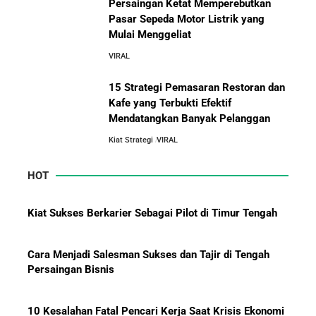
Persaingan Ketat Memperebutkan
Jurus-Jurus Bisnis UMKM Agar Bertahan Saat Krisis
Pasar Sepeda Motor Listrik yang
Ekonomi dan Penjualan Turun
Mulai Menggeliat
Persaingan Ketat Memperebutkan
VIRAL
Mengapa Orang Kaya Justru Menambah Aset Saat
Pasar Sepeda Motor Listrik yang
Krisis Ekonomi
Mulai Menggeliat
15 Strategi Pemasaran Restoran dan
Kafe yang Terbukti Efektif
Mendatangkan Banyak Pelanggan
Kisah Sukses Yamazaki Bakery dari Jepang hingga
Ekspansi ke Indonesia
Kiat Strategi
VIRAL
HOT
Kisah Inspiratif Pendiri Shopee: Dari Nol hingga Raja
E-Commerce Asia Tenggara
Kiat Sukses Berkarier Sebagai Pilot di Timur Tengah
Cara Menjadi Salesman Sukses dan Tajir di Tengah
Persaingan Bisnis
10 Kesalahan Fatal Pencari Kerja Saat Krisis Ekonomi