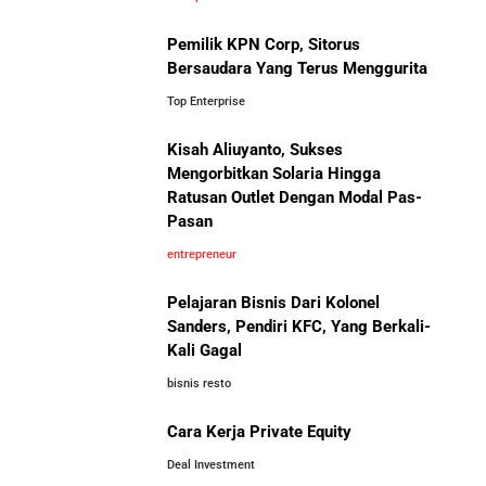
Investor Asing Incar Take Over
UMKM Indonesia Menembus Pasar Global
Perusahaan Indonesia Skala
Pemilik KPN Corp, Sitorus
Besar
Bersaudara Yang Terus Menggurita
5 Pengusaha Pribumi Tersukses Dalam Bisnis
Top Enterprise
Lima Salesman Dunia yang Menjadi Miliarder Sukses
Kisah Aliuyanto, Sukses
Mengorbitkan Solaria Hingga
Ratusan Outlet Dengan Modal Pas-
Kisah Sukses Metrodata Electronics: Raja Bisnis TI
Perbandingan Gaji Tahunan:
Pasan
Yang Berawal Dari Distributor Sederhana
Antara Indonesia, Singapura,
entrepreneur
Jepang, Malaysia, dan Arab Saudi
Kisah Wardah Group: Dari Usaha Rumahan Jadi
Pelajaran Bisnis Dari Kolonel
Pemimpin Industri Kecantikan Nasional
Sanders, Pendiri KFC, Yang Berkali-
Kali Gagal
Asal-Usul Kekayaan Erick Thohir dan Boy Thohir
bisnis resto
Cara Kerja Private Equity
Kisah Sukses Todd Boehly: Cucu Pekerja Pabrik yang
Deal Investment
Membawa Chelsea FC Juara Dunia
10 Situs E-Commerce China