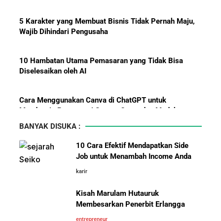
Messi: Awal Sulit Bukan
Penghalang Menuju Kesuksesan
5 Karakter yang Membuat Bisnis Tidak Pernah Maju,
Wajib Dihindari Pengusaha
10 Hambatan Utama Pemasaran yang Tidak Bisa
Diselesaikan oleh AI
Cara Menggunakan Canva di ChatGPT untuk
Mendesain Presentasi Secara Cepat dan Mudah
Bisnis-Bisnis dan Pendapatan
Achraf Hakimi, Bintang Sepak
BANYAK DISUKA :
Bola Asal Maroko yang
5 Pelajaran Hidup dari Pendiri Traveloka untuk Anak
Menaklukkan Eropa
10 Cara Efektif Mendapatkan Side
Muda yang Ingin Sukses
Job untuk Menambah Income Anda
karir
Jangan Mau Selamanya Jadi Karyawan! Saatnya
Menjadi Pengusaha dan Mengubah Hidup Anda
Kisah Marulam Hutauruk
Membesarkan Penerbit Erlangga
Panduan Lengkap Membangun Pasar Ekspor: Cara
entrepreneur