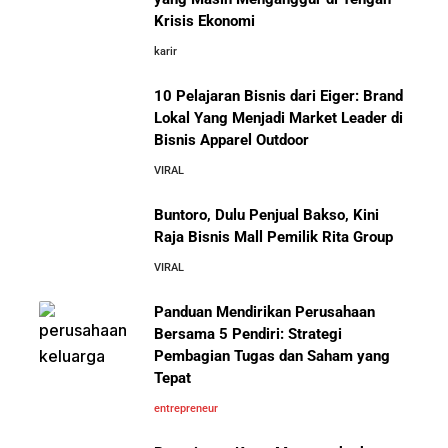
5 Cara Aman Pindah Kuadran dari Karyawan ke
Krisis Ekonomi
Entrepreneur Tanpa Bikin Keluarga Kaget & Keuangan
karir
Kacau
10 Pelajaran Bisnis dari Eiger: Brand
10 Kiat Aman Memulai Bisnis dari Nol: Panduan
Lokal Yang Menjadi Market Leader di
10 Pelajaran Bisnis dari Eiger:
Lengkap untuk Pemula
Bisnis Apparel Outdoor
Brand Lokal Yang Menjadi Market
Leader di Bisnis Apparel Outdoor
VIRAL
5 Alasan Kenapa Bekerja di Perusahaan Orang Lain
Buntoro, Dulu Penjual Bakso, Kini
Sebelum Memulai Usaha Sendiri Adalah Langkah
Raja Bisnis Mall Pemilik Rita Group
Cerdas
VIRAL
5 Alasan Kenapa Kamu Harus Bekerja di Perusahaan
Panduan Mendirikan Perusahaan
Orang Lain Sebelum Bikin Bisnis Sendiri
Bersama 5 Pendiri: Strategi
Pembagian Tugas dan Saham yang
Buntoro, Dulu Penjual Bakso, Kini
Tepat
10 Rahasia Dapur Kenapa Perusahaan Besar Makin
Raja Bisnis Mall Pemilik Rita
Besar
Group
entrepreneur