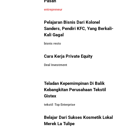
Pasan
Menaklukkan Eropa
5 Pengusaha Pribumi Tersukses Dalam Bisnis
entrepreneur
Pelajaran Bisnis Dari Kolonel
Lima Salesman Dunia yang Menjadi Miliarder Sukses
Sanders, Pendiri KFC, Yang Berkali-
Kali Gagal
Kisah Sukses Metrodata Electronics: Raja Bisnis TI
bisnis resto
Yang Berawal Dari Distributor Sederhana
Investor Asing Incar Take Over
Cara Kerja Private Equity
Perusahaan Indonesia Skala
Besar
Deal Investment
Kisah Wardah Group: Dari Usaha Rumahan Jadi
Pemimpin Industri Kecantikan Nasional
Teladan Kepemimpinan Di Balik
Asal-Usul Kekayaan Erick Thohir dan Boy Thohir
Kebangkitan Perusahaan Tekstil
Gistex
tekstil
Top Enterprise
Kisah Sukses Todd Boehly: Cucu Pekerja Pabrik yang
Perbandingan Gaji Tahunan:
Membawa Chelsea FC Juara Dunia
Antara Indonesia, Singapura,
Belajar Dari Sukses Kosmetik Lokal
Jepang, Malaysia, dan Arab Saudi
Merek La Tulipe