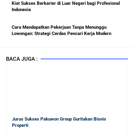
Kiat Sukses Berkarier di Luar Negeri bagi Profesional
Indonesia
Cara Mendapatkan Pekerjaan Tanpa Menunggu
Lowongan: Strategi Cerdas Pencari Kerja Modern
Kiat Mendapatkan Pekerjaan Tetap di Indonesia 2026
bagi Fresh Graduate
BACA JUGA :
10 Lembaga Sertifikasi IT Paling Terkenal di Dunia dan
Paling Diakui di Indonesia
Menjaga Hubungan Baik dengan Atasan: Kunci Sukses
Karier untuk Pemula
Jurus Sukses Pakuwon Group Guritakan Bisnis
Karier di Perusahaan Multinasional vs Nasional:
Properti
Panduan Lengkap Bagi Pemula di Dunia Kerja