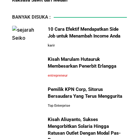
5 Karakter yang Membuat Bisnis Tidak Pernah Maju,
Wajib Dihindari Pengusaha
BANYAK DISUKA :
10 Hambatan Utama Pemasaran yang Tidak Bisa
10 Cara Efektif Mendapatkan Side
Diselesaikan oleh AI
Job untuk Menambah Income Anda
karir
Pelajaran Karier dari Lionel
Cara Menggunakan Canva di ChatGPT untuk
Messi: Awal Sulit Bukan
Mendesain Presentasi Secara Cepat dan Mudah
Kisah Marulam Hutauruk
Penghalang Menuju Kesuksesan
Membesarkan Penerbit Erlangga
5 Pelajaran Hidup dari Pendiri Traveloka untuk Anak
entrepreneur
Muda yang Ingin Sukses
Pemilik KPN Corp, Sitorus
Bersaudara Yang Terus Menggurita
Jangan Mau Selamanya Jadi Karyawan! Saatnya
Menjadi Pengusaha dan Mengubah Hidup Anda
Top Enterprise
Kisah Aliuyanto, Sukses
Bisnis-Bisnis dan Pendapatan
Panduan Lengkap Membangun Pasar Ekspor: Cara
Mengorbitkan Solaria Hingga
Achraf Hakimi, Bintang Sepak
UMKM Indonesia Menembus Pasar Global
Ratusan Outlet Dengan Modal Pas-
Bola Asal Maroko yang