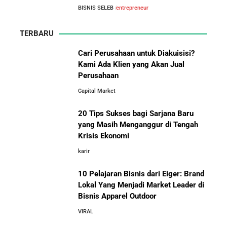
Arifin Panigoro: Dari Insinyur Listrik Menjadi Raja
BISNIS SELEB
entrepreneur
Energi Indonesia yang Mendirikan Medco Group
TERBARU
5 Tahun Pertama WhatsApp: Kisah Perintisan,
Perjuangan, dan Keputusan Krusial yang Menentukan
Cari Perusahaan untuk Diakuisisi?
Masa Depan
Kami Ada Klien yang Akan Jual
Perusahaan
10 Situs E-Commerce China
Capital Market
Terbaik untuk Kulakan Barang
Belajar dari Kopi Kenangan: Cara Membangun Resto
Dagangan dengan Harga Murah
Kafe yang Cepat Tumbuh dan Menguntungkan
20 Tips Sukses bagi Sarjana Baru
yang Masih Menganggur di Tengah
Cara Mendirikan Kafe Sukses Seperti Kopi Kenangan,
Krisis Ekonomi
Fore Coffee, dan Tuku: Panduan Lengkap untuk Pemula
karir
10 Pelajaran Bisnis dari Eiger: Brand
Rahasia Sukses Starbucks: Strategi Branding dan
Pengalaman Pelanggan yang Bisa Kamu Tiru
Lokal Yang Menjadi Market Leader di
Bisnis Apparel Outdoor
10 Fakta Unik Tentang On Cloud:
VIRAL
Sepatu yang Sedang Viral di Asia
5 Cara Aman Pindah Kuadran dari Karyawan ke
Entrepreneur Tanpa Bikin Keluarga Kaget & Keuangan