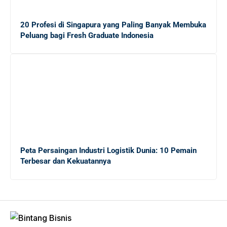
Mengungkap Dunia Freelance: Apakah Ekonomi Gig
20 Profesi di Singapura yang Paling Banyak Membuka
Tepat untuk Lulusan Baru?
Peluang bagi Fresh Graduate Indonesia
Panduan Lengkap Menghadapi Persaingan Kerja untuk
Fresh Graduate
20 Tips Sukses bagi Sarjana Baru yang Masih
Menganggur di Tengah Krisis Ekonomi
Peta Persaingan Industri Logistik Dunia: 10 Pemain
Terbesar dan Kekuatannya