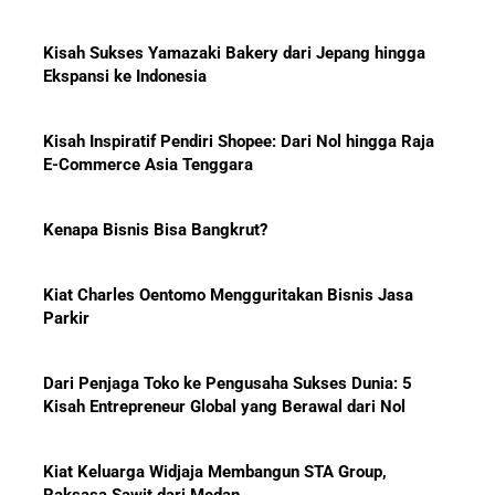
Ekspansi ke Indonesia
10 Bisnis yang Paling Diburu
Investor Global dan Alasan di
Baliknya
Kisah Inspiratif Pendiri Shopee: Dari Nol hingga Raja
E-Commerce Asia Tenggara
Kenapa Bisnis Bisa Bangkrut?
Hadiah Piala Dunia 2026: Berapa
Kiat Charles Oentomo Mengguritakan Bisnis Jasa
Bonus yang Diterima Para
Parkir
Pemain?
Dari Penjaga Toko ke Pengusaha Sukses Dunia: 5
Kisah Entrepreneur Global yang Berawal dari Nol
Menanti Solar B50: Mampukah
Kiat Keluarga Widjaja Membangun STA Group,
Menjadi Revolusi Baru Energi
Raksasa Sawit dari Medan
Nasional dan Menekan Impor
BBM?