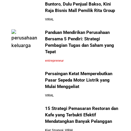
Buntoro, Dulu Penjual Bakso, Kini
Kacau
Raja Bisnis Mall Pemilik Rita Group
VIRAL
10 Kiat Aman Memulai Bisnis dari Nol: Panduan
Lengkap untuk Pemula
Panduan Mendirikan Perusahaan
Mengenal Onitsuka Tiger: 8 Fakta
Bersama 5 Pendiri: Strategi
Menarik di Balik Sepatu Ikonik
Asal Jepang
Pembagian Tugas dan Saham yang
5 Alasan Kenapa Bekerja di Perusahaan Orang Lain
Tepat
Sebelum Memulai Usaha Sendiri Adalah Langkah
Cerdas
entrepreneur
Persaingan Ketat Memperebutkan
5 Alasan Kenapa Kamu Harus Bekerja di Perusahaan
Pasar Sepeda Motor Listrik yang
Orang Lain Sebelum Bikin Bisnis Sendiri
Mulai Menggeliat
10 Pelajaran Bisnis dari Eiger:
Brand Lokal Yang Menjadi Market
VIRAL
10 Rahasia Dapur Kenapa Perusahaan Besar Makin
Leader di Bisnis Apparel Outdoor
Besar
15 Strategi Pemasaran Restoran dan
Kafe yang Terbukti Efektif
Mendatangkan Banyak Pelanggan
Jurus-Jurus Bisnis UMKM Agar Bertahan Saat Krisis
Ekonomi dan Penjualan Turun
Kiat Strategi
VIRAL