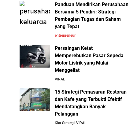
10 Pelajaran Bisnis dari
Panduan Mendirikan Perusahaan
Eiger: Brand Lokal Yang
Cara Mendirikan Kafe Sukses Seperti Kopi
Bersama 5 Pendiri: Strategi
Menjadi Market Leader di
Kenangan, Fore Coffee, dan Tuku: Panduan
Pembagian Tugas dan Saham
Bisnis Apparel Outdoor
Lengkap untuk Pemula
yang Tepat
entrepreneur
Rahasia Sukses Starbucks: Strategi Branding
Persaingan Ketat
dan Pengalaman Pelanggan yang Bisa Kamu
Memperebutkan Pasar Sepeda
Tiru
Motor Listrik yang Mulai
Menggeliat
5 Cara Aman Pindah Kuadran dari Karyawan
VIRAL
ke Entrepreneur Tanpa Bikin Keluarga Kaget &
Keuangan Kacau
15 Strategi Pemasaran Restoran
dan Kafe yang Terbukti Efektif
Mendatangkan Banyak
10 Kiat Aman Memulai Bisnis dari Nol:
Pelanggan
Panduan Lengkap untuk Pemula
Kiat Strategi
VIRAL
5 Alasan Kenapa Bekerja di Perusahaan Orang