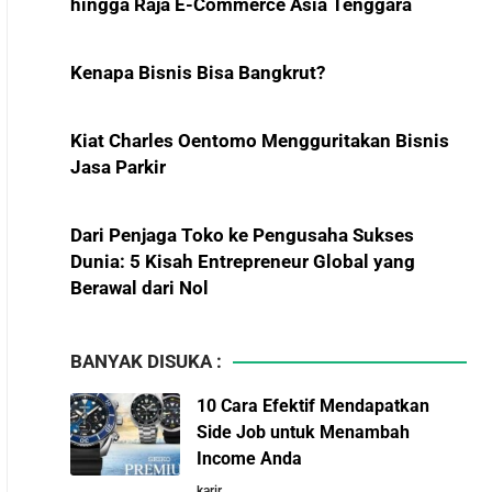
Menekan Impor BBM?
Kenapa Bisnis Bisa Bangkrut?
Kiat Charles Oentomo Mengguritakan Bisnis
Pelajaran Karier dari Lionel
Jasa Parkir
Messi: Awal Sulit Bukan
Penghalang Menuju
Kesuksesan
Dari Penjaga Toko ke Pengusaha Sukses
Dunia: 5 Kisah Entrepreneur Global yang
Berawal dari Nol
Bisnis-Bisnis dan
Pendapatan Achraf Hakimi,
Kiat Keluarga Widjaja Membangun STA Group,
Bintang Sepak Bola Asal
Raksasa Sawit dari Medan
Maroko yang Menaklukkan
Eropa
BANYAK DISUKA :
5 Karakter yang Membuat Bisnis Tidak Pernah
10 Cara Efektif Mendapatkan
Maju, Wajib Dihindari Pengusaha
Investor Asing Incar Take
Side Job untuk Menambah
Over Perusahaan Indonesia
Income Anda
Skala Besar
10 Hambatan Utama Pemasaran yang Tidak
karir