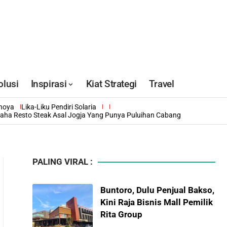
olusi
Inspirasi
Kiat Strategi
Travel
inoya
Lika-Liku Pendiri Solaria
saha Resto Steak Asal Jogja Yang Punya Puluihan Cabang
PALING VIRAL :
Buntoro, Dulu Penjual Bakso,
Kini Raja Bisnis Mall Pemilik
Rita Group