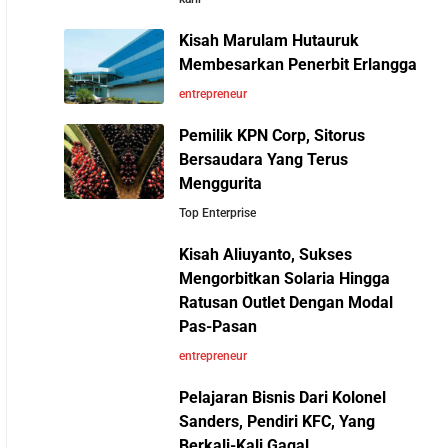
Bisa Diselesaikan oleh AI
Kisah Marulam Hutauruk
Membesarkan Penerbit Erlangga
Cara Menggunakan Canva di ChatGPT untuk
Perbandingan Gaji Tahunan:
entrepreneur
Mendesain Presentasi Secara Cepat dan
Antara Indonesia, Singapura,
Mudah
Pemilik KPN Corp, Sitorus
Jepang, Malaysia, dan Arab
Bersaudara Yang Terus
Saudi
Menggurita
5 Pelajaran Hidup dari Pendiri Traveloka untuk
Top Enterprise
Anak Muda yang Ingin Sukses
10 Situs E-Commerce China
Kisah Aliuyanto, Sukses
Terbaik untuk Kulakan
Mengorbitkan Solaria Hingga
Jangan Mau Selamanya Jadi Karyawan!
Barang Dagangan dengan
Ratusan Outlet Dengan Modal
Saatnya Menjadi Pengusaha dan Mengubah
Harga Murah
Pas-Pasan
Hidup Anda
entrepreneur
Panduan Lengkap Membangun Pasar Ekspor:
Pelajaran Bisnis Dari Kolonel
Cara UMKM Indonesia Menembus Pasar
Sanders, Pendiri KFC, Yang
Global
Berkali-Kali Gagal