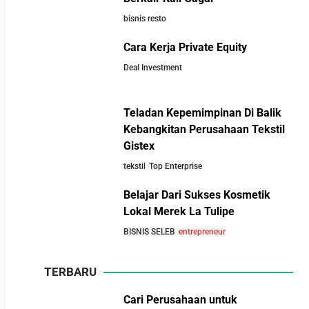
bisnis resto
5 Pengusaha Pribumi Tersukses Dalam Bisnis
Cara Kerja Private Equity
Deal Investment
Lima Salesman Dunia yang Menjadi Miliarder
Sukses
Teladan Kepemimpinan Di Balik
Kebangkitan Perusahaan Tekstil
Kisah Sukses Metrodata Electronics: Raja
Gistex
Bisnis TI Yang Berawal Dari Distributor
10 Fakta Unik Tentang On
tekstil
Top Enterprise
Sederhana
Cloud: Sepatu yang Sedang
Belajar Dari Sukses Kosmetik
Viral di Asia
Lokal Merek La Tulipe
Kisah Wardah Group: Dari Usaha Rumahan
Jadi Pemimpin Industri Kecantikan Nasional
BISNIS SELEB
entrepreneur
TERBARU
Asal-Usul Kekayaan Erick Thohir dan Boy
Thohir
Cari Perusahaan untuk