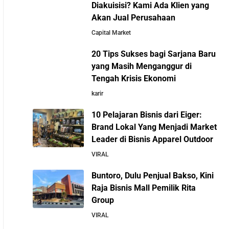
Diakuisisi? Kami Ada Klien yang
Kisah Sukses Todd Boehly: Cucu Pekerja
Akan Jual Perusahaan
Pabrik yang Membawa Chelsea FC Juara
Capital Market
Dunia
Mengenal Onitsuka Tiger: 8
20 Tips Sukses bagi Sarjana Baru
Fakta Menarik di Balik
yang Masih Menganggur di
Arifin Panigoro: Dari Insinyur Listrik Menjadi
Sepatu Ikonik Asal Jepang
Tengah Krisis Ekonomi
Raja Energi Indonesia yang Mendirikan Medco
karir
Group
10 Pelajaran Bisnis dari Eiger:
Brand Lokal Yang Menjadi Market
5 Tahun Pertama WhatsApp: Kisah Perintisan,
Leader di Bisnis Apparel Outdoor
Perjuangan, dan Keputusan Krusial yang
Menentukan Masa Depan
VIRAL
Buntoro, Dulu Penjual Bakso, Kini
Belajar dari Kopi Kenangan: Cara Membangun
Raja Bisnis Mall Pemilik Rita
Resto Kafe yang Cepat Tumbuh dan
Group
Menguntungkan
VIRAL