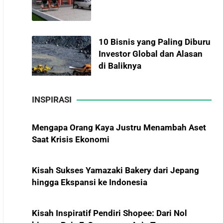
10 Bisnis yang Paling Diburu
Investor Global dan Alasan
di Baliknya
INSPIRASI
Mengapa Orang Kaya Justru Menambah Aset
Saat Krisis Ekonomi
Hadiah Piala Dunia 2026:
Berapa Bonus yang Diterima
Para Pemain?
Kisah Sukses Yamazaki Bakery dari Jepang
hingga Ekspansi ke Indonesia
Kisah Inspiratif Pendiri Shopee: Dari Nol
Menanti Solar B50:
hingga Raja E-Commerce Asia Tenggara
Mampukah Menjadi Revolusi
Baru Energi Nasional dan