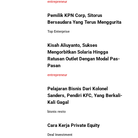
5 Pelajaran Hidup dari Pendiri Traveloka untuk Anak
entrepreneur
Muda yang Ingin Sukses
Pemilik KPN Corp, Sitorus
Bersaudara Yang Terus Menggurita
Jangan Mau Selamanya Jadi Karyawan! Saatnya
Menjadi Pengusaha dan Mengubah Hidup Anda
Top Enterprise
Kisah Aliuyanto, Sukses
Bisnis-Bisnis dan Pendapatan
Panduan Lengkap Membangun Pasar Ekspor: Cara
Mengorbitkan Solaria Hingga
Achraf Hakimi, Bintang Sepak
UMKM Indonesia Menembus Pasar Global
Ratusan Outlet Dengan Modal Pas-
Bola Asal Maroko yang
Pasan
Menaklukkan Eropa
5 Pengusaha Pribumi Tersukses Dalam Bisnis
entrepreneur
Pelajaran Bisnis Dari Kolonel
Lima Salesman Dunia yang Menjadi Miliarder Sukses
Sanders, Pendiri KFC, Yang Berkali-
Kali Gagal
Kisah Sukses Metrodata Electronics: Raja Bisnis TI
bisnis resto
Yang Berawal Dari Distributor Sederhana
Investor Asing Incar Take Over
Cara Kerja Private Equity
Perusahaan Indonesia Skala
Besar
Deal Investment
Kisah Wardah Group: Dari Usaha Rumahan Jadi