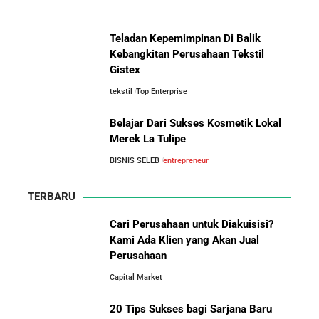
Pemimpin Industri Kecantikan Nasional
Teladan Kepemimpinan Di Balik
Asal-Usul Kekayaan Erick Thohir dan Boy Thohir
Kebangkitan Perusahaan Tekstil
Gistex
tekstil
Top Enterprise
Kisah Sukses Todd Boehly: Cucu Pekerja Pabrik yang
Perbandingan Gaji Tahunan:
Membawa Chelsea FC Juara Dunia
Antara Indonesia, Singapura,
Belajar Dari Sukses Kosmetik Lokal
Jepang, Malaysia, dan Arab Saudi
Merek La Tulipe
Arifin Panigoro: Dari Insinyur Listrik Menjadi Raja
BISNIS SELEB
entrepreneur
Energi Indonesia yang Mendirikan Medco Group
TERBARU
5 Tahun Pertama WhatsApp: Kisah Perintisan,
Perjuangan, dan Keputusan Krusial yang Menentukan
Cari Perusahaan untuk Diakuisisi?
Masa Depan
Kami Ada Klien yang Akan Jual
Perusahaan
10 Situs E-Commerce China
Capital Market
Terbaik untuk Kulakan Barang
Belajar dari Kopi Kenangan: Cara Membangun Resto
Dagangan dengan Harga Murah
Kafe yang Cepat Tumbuh dan Menguntungkan
20 Tips Sukses bagi Sarjana Baru