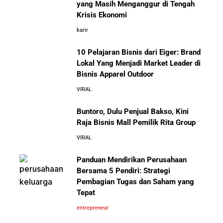
yang Masih Menganggur di Tengah
Cara Mendirikan Kafe Sukses Seperti Kopi Kenangan,
Krisis Ekonomi
Fore Coffee, dan Tuku: Panduan Lengkap untuk Pemula
karir
10 Pelajaran Bisnis dari Eiger: Brand
Rahasia Sukses Starbucks: Strategi Branding dan
Pengalaman Pelanggan yang Bisa Kamu Tiru
Lokal Yang Menjadi Market Leader di
Bisnis Apparel Outdoor
10 Fakta Unik Tentang On Cloud:
VIRAL
Sepatu yang Sedang Viral di Asia
5 Cara Aman Pindah Kuadran dari Karyawan ke
Entrepreneur Tanpa Bikin Keluarga Kaget & Keuangan
Buntoro, Dulu Penjual Bakso, Kini
Kacau
Raja Bisnis Mall Pemilik Rita Group
VIRAL
10 Kiat Aman Memulai Bisnis dari Nol: Panduan
Lengkap untuk Pemula
Panduan Mendirikan Perusahaan
Mengenal Onitsuka Tiger: 8 Fakta
Bersama 5 Pendiri: Strategi
Menarik di Balik Sepatu Ikonik
Asal Jepang
Pembagian Tugas dan Saham yang
5 Alasan Kenapa Bekerja di Perusahaan Orang Lain
Tepat
Sebelum Memulai Usaha Sendiri Adalah Langkah
Cerdas
entrepreneur