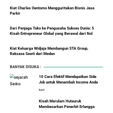
Pemain?
Dari Penjaga Toko ke Pengusaha Sukses Dunia: 5
Kisah Entrepreneur Global yang Berawal dari Nol
Menanti Solar B50: Mampukah
Kiat Keluarga Widjaja Membangun STA Group,
Menjadi Revolusi Baru Energi
Raksasa Sawit dari Medan
Nasional dan Menekan Impor
BBM?
5 Karakter yang Membuat Bisnis Tidak Pernah Maju,
Wajib Dihindari Pengusaha
BANYAK DISUKA :
10 Hambatan Utama Pemasaran yang Tidak Bisa
10 Cara Efektif Mendapatkan Side
Diselesaikan oleh AI
Job untuk Menambah Income Anda
karir
Pelajaran Karier dari Lionel
Cara Menggunakan Canva di ChatGPT untuk
Messi: Awal Sulit Bukan
Mendesain Presentasi Secara Cepat dan Mudah
Kisah Marulam Hutauruk
Penghalang Menuju Kesuksesan
Membesarkan Penerbit Erlangga