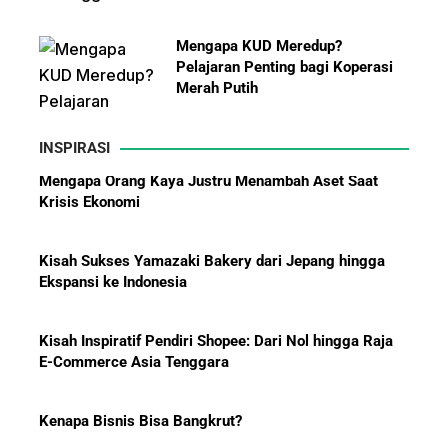
Mengapa KUD Meredup?
Pelajaran Penting bagi Koperasi
Merah Putih
INSPIRASI
Kisah Sukses Yamazaki Bakery dari Jepang hingga
Ekspansi ke Indonesia
10 Bisnis yang Paling Diburu
Investor Global dan Alasan di
Baliknya
Kisah Inspiratif Pendiri Shopee: Dari Nol hingga Raja
E-Commerce Asia Tenggara
Kenapa Bisnis Bisa Bangkrut?
Hadiah Piala Dunia 2026: Berapa
Kiat Charles Oentomo Mengguritakan Bisnis Jasa
Bonus yang Diterima Para
Parkir