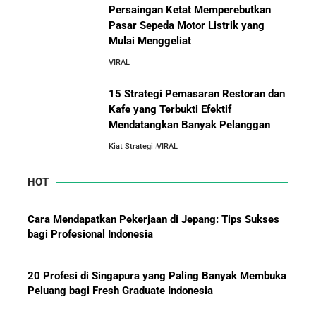
Persaingan Ketat Memperebutkan
5 Alasan Kenapa Kamu Harus Bekerja di Perusahaan
Pasar Sepeda Motor Listrik yang
Orang Lain Sebelum Bikin Bisnis Sendiri
Mulai Menggeliat
10 Pelajaran Bisnis dari Eiger:
Brand Lokal Yang Menjadi Market
VIRAL
10 Rahasia Dapur Kenapa Perusahaan Besar Makin
Leader di Bisnis Apparel Outdoor
Besar
15 Strategi Pemasaran Restoran dan
Kafe yang Terbukti Efektif
Mendatangkan Banyak Pelanggan
Jurus-Jurus Bisnis UMKM Agar Bertahan Saat Krisis
Ekonomi dan Penjualan Turun
Kiat Strategi
VIRAL
HOT
Mengapa Orang Kaya Justru Menambah Aset Saat
Krisis Ekonomi
Cara Mendapatkan Pekerjaan di Jepang: Tips Sukses
bagi Profesional Indonesia
20 Profesi di Singapura yang Paling Banyak Membuka
Peluang bagi Fresh Graduate Indonesia