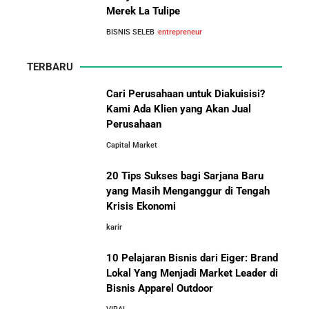
Merek La Tulipe
Arifin Panigoro: Dari Insinyur Listrik Menjadi Raja
BISNIS SELEB
entrepreneur
Energi Indonesia yang Mendirikan Medco Group
TERBARU
5 Tahun Pertama WhatsApp: Kisah Perintisan,
Perjuangan, dan Keputusan Krusial yang Menentukan
Cari Perusahaan untuk Diakuisisi?
Masa Depan
Kami Ada Klien yang Akan Jual
Perusahaan
10 Situs E-Commerce China
Capital Market
Terbaik untuk Kulakan Barang
Belajar dari Kopi Kenangan: Cara Membangun Resto
Dagangan dengan Harga Murah
Kafe yang Cepat Tumbuh dan Menguntungkan
20 Tips Sukses bagi Sarjana Baru
yang Masih Menganggur di Tengah
Cara Mendirikan Kafe Sukses Seperti Kopi Kenangan,
Krisis Ekonomi
Fore Coffee, dan Tuku: Panduan Lengkap untuk Pemula
karir
10 Pelajaran Bisnis dari Eiger: Brand
Rahasia Sukses Starbucks: Strategi Branding dan
Pengalaman Pelanggan yang Bisa Kamu Tiru
Lokal Yang Menjadi Market Leader di
Bisnis Apparel Outdoor
10 Fakta Unik Tentang On Cloud: