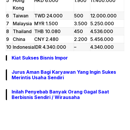
5
Hong
HKD 6.000
1.900
11.400.000
Kong
6
Taiwan
TWD 24.000
500
12.000.000
7
Malaysia
MYR 1.500
3.500
5.250.000
8
Thailand
THB 10.080
450
4.536.000
9
China
CNY 2.480
2.200
5.456.000
10
Indonesia
IDR 4.340.000
–
4.340.000
Kiat Sukses Bisnis Impor
Jurus Aman Bagi Karyawan Yang Ingin Sukes
Merintis Usaha Sendiri
Inilah Penyebab Banyak Orang Gagal Saat
Berbisnis Sendiri / Wirausaha