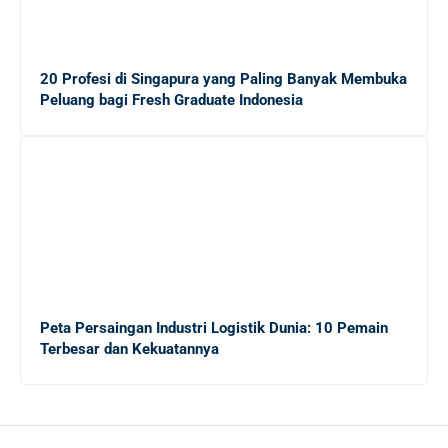
Menambah Income Anda
Mengungkap Dunia Freelance: Apakah Ekonomi Gig
20 Profesi di Singapura yang Paling Banyak Membuka
Tepat untuk Lulusan Baru?
Peluang bagi Fresh Graduate Indonesia
Panduan Lengkap Menghadapi Persaingan Kerja untuk
Fresh Graduate
20 Tips Sukses bagi Sarjana Baru yang Masih
Menganggur di Tengah Krisis Ekonomi
Peta Persaingan Industri Logistik Dunia: 10 Pemain
Terbesar dan Kekuatannya