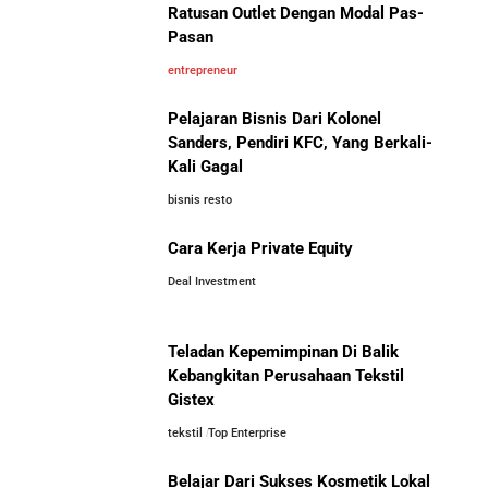
UMKM Indonesia Menembus Pasar Global
Ratusan Outlet Dengan Modal Pas-
Bola Asal Maroko yang
Pasan
Menaklukkan Eropa
5 Pengusaha Pribumi Tersukses Dalam Bisnis
entrepreneur
Pelajaran Bisnis Dari Kolonel
Lima Salesman Dunia yang Menjadi Miliarder Sukses
Sanders, Pendiri KFC, Yang Berkali-
Kali Gagal
Kisah Sukses Metrodata Electronics: Raja Bisnis TI
bisnis resto
Yang Berawal Dari Distributor Sederhana
Investor Asing Incar Take Over
Cara Kerja Private Equity
Perusahaan Indonesia Skala
Besar
Deal Investment
Kisah Wardah Group: Dari Usaha Rumahan Jadi
Pemimpin Industri Kecantikan Nasional
Teladan Kepemimpinan Di Balik
Asal-Usul Kekayaan Erick Thohir dan Boy Thohir
Kebangkitan Perusahaan Tekstil
Gistex
tekstil
Top Enterprise
Kisah Sukses Todd Boehly: Cucu Pekerja Pabrik yang
Perbandingan Gaji Tahunan:
Membawa Chelsea FC Juara Dunia
Antara Indonesia, Singapura,
Belajar Dari Sukses Kosmetik Lokal
Jepang, Malaysia, dan Arab Saudi