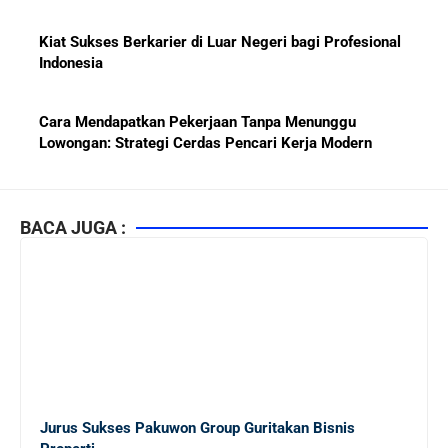
Kiat Sukses Berkarier di Luar Negeri bagi Profesional
Indonesia
Cara Mendapatkan Pekerjaan Tanpa Menunggu
Lowongan: Strategi Cerdas Pencari Kerja Modern
Kiat Mendapatkan Pekerjaan Tetap di Indonesia 2026
bagi Fresh Graduate
BACA JUGA :
10 Lembaga Sertifikasi IT Paling Terkenal di Dunia dan
Paling Diakui di Indonesia
Menjaga Hubungan Baik dengan Atasan: Kunci Sukses
Karier untuk Pemula
Jurus Sukses Pakuwon Group Guritakan Bisnis
Karier di Perusahaan Multinasional vs Nasional: