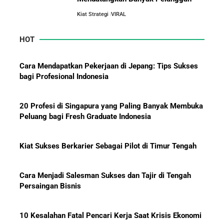
Jurus-Jurus Bisnis UMKM Agar Bertahan Saat Krisis
Ekonomi dan Penjualan Turun
Kiat Strategi
VIRAL
HOT
Mengapa Orang Kaya Justru Menambah Aset Saat
Krisis Ekonomi
Cara Mendapatkan Pekerjaan di Jepang: Tips Sukses
bagi Profesional Indonesia
20 Profesi di Singapura yang Paling Banyak Membuka
Peluang bagi Fresh Graduate Indonesia
Kiat Sukses Berkarier Sebagai Pilot di Timur Tengah
Cara Menjadi Salesman Sukses dan Tajir di Tengah
Persaingan Bisnis
10 Kesalahan Fatal Pencari Kerja Saat Krisis Ekonomi