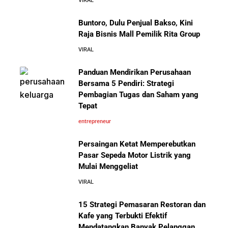
VIRAL
Sepatu yang Sedang Viral di Asia
5 Cara Aman Pindah Kuadran dari Karyawan ke
Entrepreneur Tanpa Bikin Keluarga Kaget & Keuangan
Buntoro, Dulu Penjual Bakso, Kini
Kacau
Raja Bisnis Mall Pemilik Rita Group
VIRAL
10 Kiat Aman Memulai Bisnis dari Nol: Panduan
Lengkap untuk Pemula
Panduan Mendirikan Perusahaan
Mengenal Onitsuka Tiger: 8 Fakta
Bersama 5 Pendiri: Strategi
Menarik di Balik Sepatu Ikonik
Asal Jepang
Pembagian Tugas dan Saham yang
5 Alasan Kenapa Bekerja di Perusahaan Orang Lain
Tepat
Sebelum Memulai Usaha Sendiri Adalah Langkah
Cerdas
entrepreneur
Persaingan Ketat Memperebutkan
5 Alasan Kenapa Kamu Harus Bekerja di Perusahaan
Pasar Sepeda Motor Listrik yang
Orang Lain Sebelum Bikin Bisnis Sendiri
Mulai Menggeliat
10 Pelajaran Bisnis dari Eiger:
Brand Lokal Yang Menjadi Market
VIRAL
10 Rahasia Dapur Kenapa Perusahaan Besar Makin
Leader di Bisnis Apparel Outdoor
Besar
15 Strategi Pemasaran Restoran dan
Kafe yang Terbukti Efektif
Mendatangkan Banyak Pelanggan