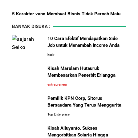
BBM?
5 Karakter yang Membuat Bisnis Tidak Pernah Maju,
Wajib Dihindari Pengusaha
BANYAK DISUKA :
10 Hambatan Utama Pemasaran yang Tidak Bisa
10 Cara Efektif Mendapatkan Side
Diselesaikan oleh AI
Job untuk Menambah Income Anda
karir
Pelajaran Karier dari Lionel
Cara Menggunakan Canva di ChatGPT untuk
Messi: Awal Sulit Bukan
Mendesain Presentasi Secara Cepat dan Mudah
Kisah Marulam Hutauruk
Penghalang Menuju Kesuksesan
Membesarkan Penerbit Erlangga
5 Pelajaran Hidup dari Pendiri Traveloka untuk Anak
entrepreneur
Muda yang Ingin Sukses
Pemilik KPN Corp, Sitorus
Bersaudara Yang Terus Menggurita
Jangan Mau Selamanya Jadi Karyawan! Saatnya
Menjadi Pengusaha dan Mengubah Hidup Anda
Top Enterprise
Kisah Aliuyanto, Sukses
Bisnis-Bisnis dan Pendapatan
Panduan Lengkap Membangun Pasar Ekspor: Cara
Mengorbitkan Solaria Hingga
Achraf Hakimi, Bintang Sepak