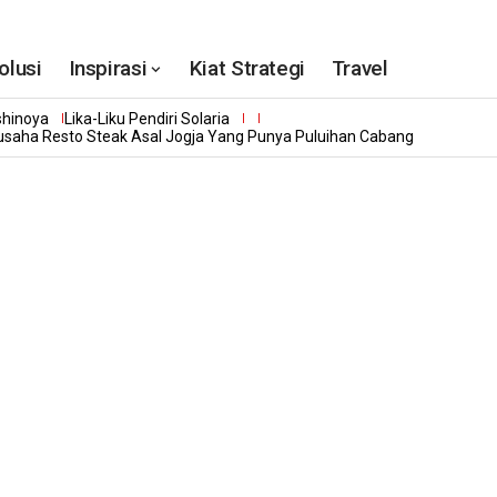
olusi
Inspirasi
Kiat Strategi
Travel
shinoya
Lika-Liku Pendiri Solaria
gusaha Resto Steak Asal Jogja Yang Punya Puluihan Cabang