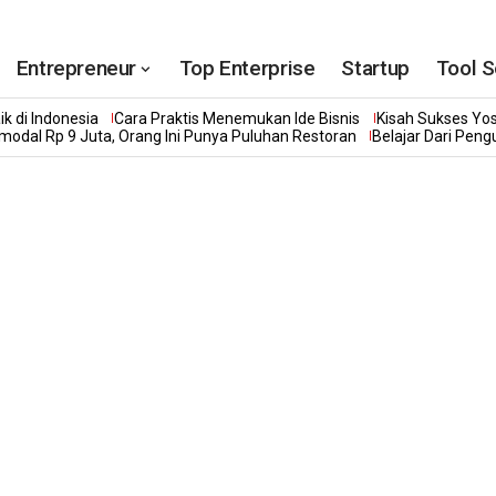
Entrepreneur
Top Enterprise
Startup
Tool S
k di Indonesia
Cara Praktis Menemukan Ide Bisnis
Kisah Sukses Yo
modal Rp 9 Juta, Orang Ini Punya Puluhan Restoran
Belajar Dari Pen