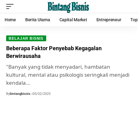
Home
Berita Utama
Capital Market
Entrepreneur
Top
BELAJAR BISNIS
Beberapa Faktor Penyebab Kegagalan
Berwirausaha
"Banyak yang tidak menyadari, hambatan
kultural, mental atau psikologis seringkali menjadi
kendala…
By
bintangbisnis
05/02/2025