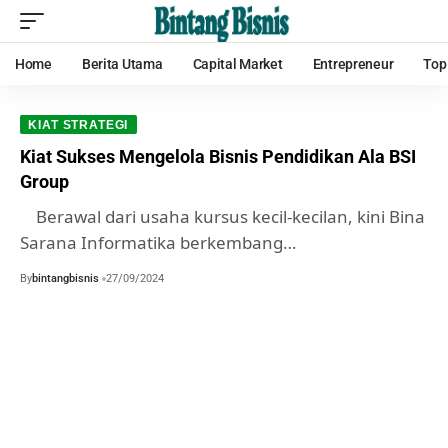
Home
Berita Utama
Capital Market
Entrepreneur
Top
KIAT STRATEGI
Kiat Sukses Mengelola Bisnis Pendidikan Ala BSI
Group
Berawal dari usaha kursus kecil-kecilan, kini Bina
Sarana Informatika berkembang…
By
bintangbisnis
27/09/2024