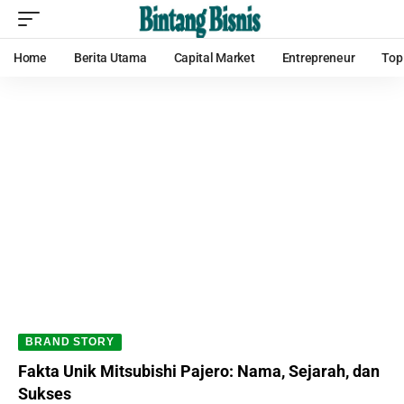
Home
Berita Utama
Capital Market
Entrepreneur
Top
BRAND STORY
Fakta Unik Mitsubishi Pajero: Nama, Sejarah, dan
Sukses