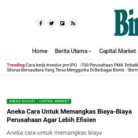
Home
Berita Utama
Capital Market
Trending:
Cara kerja investor pre-IPO
700 Perusahaan PMA Terbaik 
Sitorus Bersaudara Yang Terus Menggurita Di Berbagai Bisnis
Berm
ANEKA SOLUSI
CAPITAL MARKET
Aneka Cara Untuk Memangkas Biaya-Biaya
Perusahaan Agar Lebih Efisien
Aneka cara untuk memangkas biaya