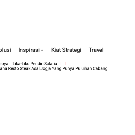
olusi
Inspirasi
Kiat Strategi
Travel
inoya
Lika-Liku Pendiri Solaria
saha Resto Steak Asal Jogja Yang Punya Puluihan Cabang