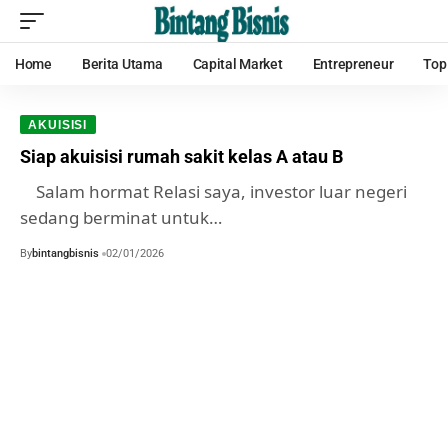
Home
Berita Utama
Capital Market
Entrepreneur
Top
AKUISISI
Siap akuisisi rumah sakit kelas A atau B
Salam hormat Relasi saya, investor luar negeri
sedang berminat untuk…
By
bintangbisnis
02/01/2026