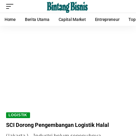
Home
Berita Utama
Capital Market
Entrepreneur
Top
LOGISTIK
SCI Dorong Pengembangan Logistik Halal
(Jakarta ) - Industri belum sepenuhnya