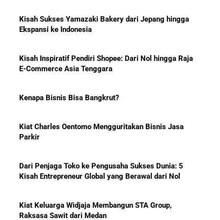
Ekspansi ke Indonesia
Pemain?
Kisah Inspiratif Pendiri Shopee: Dari Nol hingga Raja
E-Commerce Asia Tenggara
Menanti Solar B50: Mampukah
Kenapa Bisnis Bisa Bangkrut?
Menjadi Revolusi Baru Energi
Nasional dan Menekan Impor
BBM?
Kiat Charles Oentomo Mengguritakan Bisnis Jasa
Parkir
Dari Penjaga Toko ke Pengusaha Sukses Dunia: 5
Pelajaran Karier dari Lionel
Kisah Entrepreneur Global yang Berawal dari Nol
Messi: Awal Sulit Bukan
Penghalang Menuju Kesuksesan
Kiat Keluarga Widjaja Membangun STA Group,
Raksasa Sawit dari Medan
Bisnis-Bisnis dan Pendapatan
5 Karakter yang Membuat Bisnis Tidak Pernah Maju,