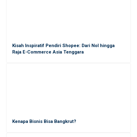
Pilihan Font Terbaik untuk Presentasi Bisnis yang
Memukau di Layar
Gaji Sarjana Fresh Graduate di Jepang: Rincian
dalam Yen dan Rupiah
Kisah Inspiratif Pendiri Shopee: Dari Nol hingga
Raja E-Commerce Asia Tenggara
5 Alasan Magang Kerja Penting untuk Masa Depan
Karier Mahasiswa
20 Platform Freelance Terbaik untuk Mendapatkan
Side Job dengan Mudah
10 Cara Efektif Mendapatkan Side Job untuk
Menambah Income Anda
Kenapa Bisnis Bisa Bangkrut?
Mengungkap Dunia Freelance: Apakah Ekonomi Gig
Tepat untuk Lulusan Baru?