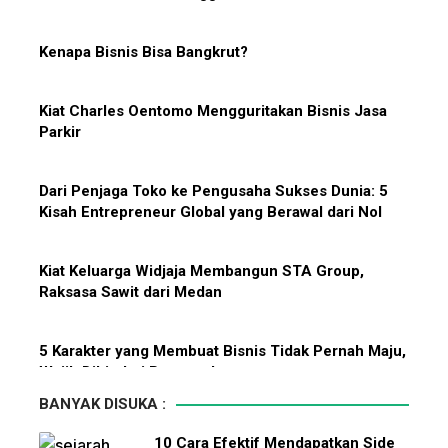
Kenapa Bisnis Bisa Bangkrut?
Hadiah Piala Dunia 2026: Berapa
Kiat Charles Oentomo Mengguritakan Bisnis Jasa
Bonus yang Diterima Para
Parkir
Pemain?
Dari Penjaga Toko ke Pengusaha Sukses Dunia: 5
Kisah Entrepreneur Global yang Berawal dari Nol
Menanti Solar B50: Mampukah
Kiat Keluarga Widjaja Membangun STA Group,
Menjadi Revolusi Baru Energi
Raksasa Sawit dari Medan
Nasional dan Menekan Impor
BBM?
5 Karakter yang Membuat Bisnis Tidak Pernah Maju,
Wajib Dihindari Pengusaha
BANYAK DISUKA :
10 Hambatan Utama Pemasaran yang Tidak Bisa
10 Cara Efektif Mendapatkan Side