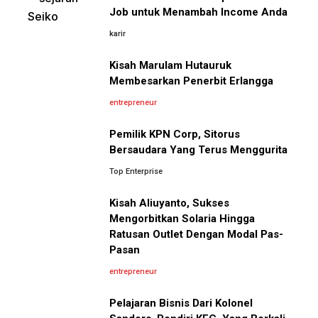
Diselesaikan oleh AI
Job untuk Menambah Income Anda
karir
Pelajaran Karier dari Lionel
Cara Menggunakan Canva di ChatGPT untuk
Messi: Awal Sulit Bukan
Mendesain Presentasi Secara Cepat dan Mudah
Kisah Marulam Hutauruk
Penghalang Menuju Kesuksesan
Membesarkan Penerbit Erlangga
5 Pelajaran Hidup dari Pendiri Traveloka untuk Anak
entrepreneur
Muda yang Ingin Sukses
Pemilik KPN Corp, Sitorus
Bersaudara Yang Terus Menggurita
Jangan Mau Selamanya Jadi Karyawan! Saatnya
Menjadi Pengusaha dan Mengubah Hidup Anda
Top Enterprise
Kisah Aliuyanto, Sukses
Bisnis-Bisnis dan Pendapatan
Panduan Lengkap Membangun Pasar Ekspor: Cara
Mengorbitkan Solaria Hingga
Achraf Hakimi, Bintang Sepak
UMKM Indonesia Menembus Pasar Global
Ratusan Outlet Dengan Modal Pas-
Bola Asal Maroko yang
Pasan
Menaklukkan Eropa
5 Pengusaha Pribumi Tersukses Dalam Bisnis
entrepreneur
Pelajaran Bisnis Dari Kolonel
Lima Salesman Dunia yang Menjadi Miliarder