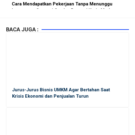
Cara Mendapatkan Pekerjaan Tanpa Menunggu
Lowongan: Strategi Cerdas Pencari Kerja Modern
Kiat Mendapatkan Pekerjaan Tetap di Indonesia
BACA JUGA :
2026 bagi Fresh Graduate
10 Lembaga Sertifikasi IT Paling Terkenal di Dunia
dan Paling Diakui di Indonesia
Menjaga Hubungan Baik dengan Atasan: Kunci
Sukses Karier untuk Pemula
Jurus-Jurus Bisnis UMKM Agar Bertahan Saat
Krisis Ekonomi dan Penjualan Turun
Karier di Perusahaan Multinasional vs Nasional:
Panduan Lengkap Bagi Pemula di Dunia Kerja
Mengapa Karier di Perusahaan Multinasional Lebih
Menjanjikan daripada di Konglomerasi Lokal ?