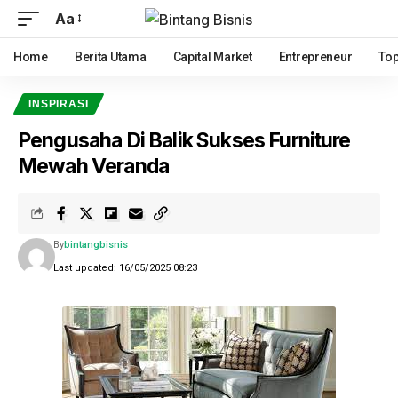
Aa
Home
Berita Utama
Capital Market
Entrepreneur
Top
INSPIRASI
Pengusaha Di Balik Sukses Furniture
Mewah Veranda
By
bintangbisnis
Last updated: 16/05/2025 08:23