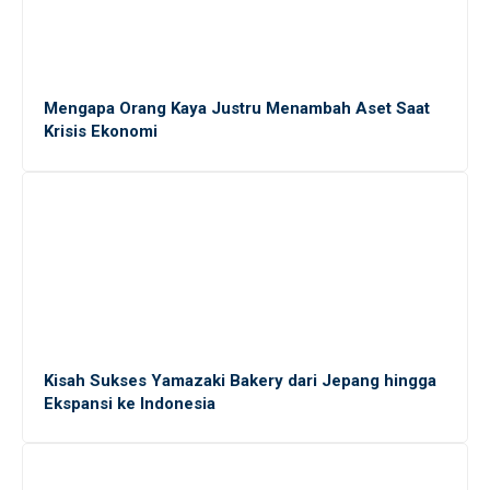
Pantas Saja Banyak yang Kabur ke Jepang: Gaji
Karyawan Lulusan SLTA Bisa Tembus Rp 39 Juta
Per Bulan!
Mengapa Orang Kaya Justru Menambah Aset Saat
Krisis Ekonomi
Mau Langsung Diterima Kerja Setelah Wisuda?
Terapkan 11 Strategi Ini!
Jangan Menyerah! Tips Tetap Semangat Mencari
Kerja Meski Berkali-Kali Ditolak
10 Cara Meyakinkan Pewawancara dan Sukses di
Wawancara Kerja
Kisah Sukses Yamazaki Bakery dari Jepang hingga
Ekspansi ke Indonesia
Cara Halus Menolak Perintah Atasan yang Salah: 10
Strategi Efektif