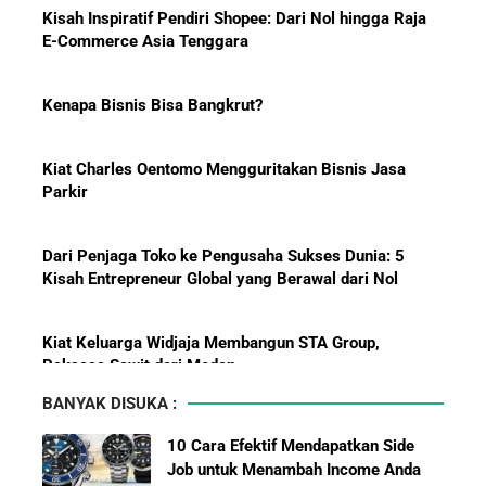
Menanti Solar B50: Mampukah
Kenapa Bisnis Bisa Bangkrut?
Menjadi Revolusi Baru Energi
Nasional dan Menekan Impor
BBM?
Kiat Charles Oentomo Mengguritakan Bisnis Jasa
Parkir
Dari Penjaga Toko ke Pengusaha Sukses Dunia: 5
Pelajaran Karier dari Lionel
Kisah Entrepreneur Global yang Berawal dari Nol
Messi: Awal Sulit Bukan
Penghalang Menuju Kesuksesan
Kiat Keluarga Widjaja Membangun STA Group,
Raksasa Sawit dari Medan
Bisnis-Bisnis dan Pendapatan
5 Karakter yang Membuat Bisnis Tidak Pernah Maju,
Achraf Hakimi, Bintang Sepak
Wajib Dihindari Pengusaha
Bola Asal Maroko yang
BANYAK DISUKA :
Menaklukkan Eropa
10 Hambatan Utama Pemasaran yang Tidak Bisa
10 Cara Efektif Mendapatkan Side
Diselesaikan oleh AI
Job untuk Menambah Income Anda