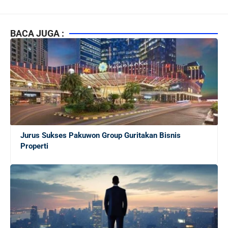
Kiat Mendapatkan Pekerjaan Tetap di Indonesia 2026
bagi Fresh Graduate
BACA JUGA :
10 Lembaga Sertifikasi IT Paling Terkenal di Dunia dan
Paling Diakui di Indonesia
Menjaga Hubungan Baik dengan Atasan: Kunci Sukses
Karier untuk Pemula
Jurus Sukses Pakuwon Group Guritakan Bisnis
Karier di Perusahaan Multinasional vs Nasional:
Properti
Panduan Lengkap Bagi Pemula di Dunia Kerja
Mengapa Karier di Perusahaan Multinasional Lebih
Menjanjikan daripada di Konglomerasi Lokal ?
Pantas Saja Banyak yang Kabur ke Jepang: Gaji