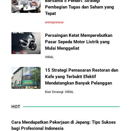
Bersama 5 Pendiri: Strategi
Pembagian Tugas dan Saham yang
5 Alasan Kenapa Bekerja di Perusahaan Orang Lain
Tepat
Sebelum Memulai Usaha Sendiri Adalah Langkah
Cerdas
entrepreneur
Persaingan Ketat Memperebutkan
5 Alasan Kenapa Kamu Harus Bekerja di Perusahaan
Pasar Sepeda Motor Listrik yang
Orang Lain Sebelum Bikin Bisnis Sendiri
Mulai Menggeliat
VIRAL
10 Rahasia Dapur Kenapa Perusahaan Besar Makin
Besar
15 Strategi Pemasaran Restoran dan
Kafe yang Terbukti Efektif
Mendatangkan Banyak Pelanggan
Jurus-Jurus Bisnis UMKM Agar Bertahan Saat Krisis
Ekonomi dan Penjualan Turun
Kiat Strategi
VIRAL
HOT
Mengapa Orang Kaya Justru Menambah Aset Saat
Krisis Ekonomi
Cara Mendapatkan Pekerjaan di Jepang: Tips Sukses
bagi Profesional Indonesia