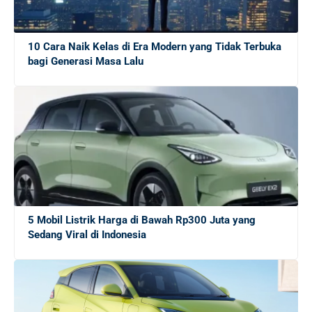
Karyawan Lulusan SLTA Bisa Tembus Rp 39 Juta Per
Bulan!
10 Cara Naik Kelas di Era Modern yang Tidak Terbuka
bagi Generasi Masa Lalu
Mau Langsung Diterima Kerja Setelah Wisuda?
Terapkan 11 Strategi Ini!
Jangan Menyerah! Tips Tetap Semangat Mencari Kerja
Meski Berkali-Kali Ditolak
10 Cara Meyakinkan Pewawancara dan Sukses di
Wawancara Kerja
5 Mobil Listrik Harga di Bawah Rp300 Juta yang
Cara Halus Menolak Perintah Atasan yang Salah: 10
Sedang Viral di Indonesia
Strategi Efektif
Pilihan Font Terbaik untuk Presentasi Bisnis yang
Memukau di Layar