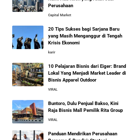
Perusahaan
Capital Market
Belajar dari Kopi Kenangan: Cara Membangun Resto
Kafe yang Cepat Tumbuh dan Menguntungkan
20 Tips Sukses bagi Sarjana Baru
yang Masih Menganggur di Tengah
Cara Mendirikan Kafe Sukses Seperti Kopi Kenangan,
Krisis Ekonomi
Fore Coffee, dan Tuku: Panduan Lengkap untuk Pemula
karir
10 Pelajaran Bisnis dari Eiger: Brand
Rahasia Sukses Starbucks: Strategi Branding dan
Lokal Yang Menjadi Market Leader di
Pengalaman Pelanggan yang Bisa Kamu Tiru
Bisnis Apparel Outdoor
VIRAL
5 Cara Aman Pindah Kuadran dari Karyawan ke
Entrepreneur Tanpa Bikin Keluarga Kaget & Keuangan
Buntoro, Dulu Penjual Bakso, Kini
Kacau
Raja Bisnis Mall Pemilik Rita Group
VIRAL
10 Kiat Aman Memulai Bisnis dari Nol: Panduan
Lengkap untuk Pemula
Panduan Mendirikan Perusahaan