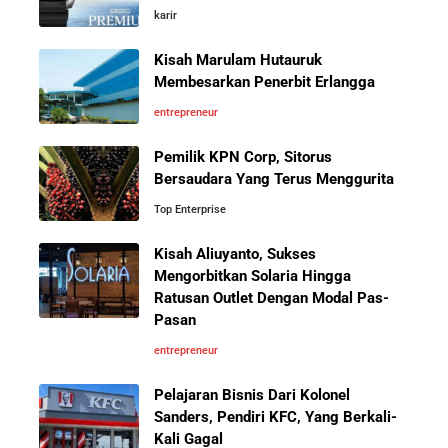
Investor Asing Incar Take Over
karir
Cara Menggunakan Canva di ChatGPT untuk
Perusahaan Indonesia Skala
Mendesain Presentasi Secara Cepat dan Mudah
Besar
Kisah Marulam Hutauruk
Membesarkan Penerbit Erlangga
5 Pelajaran Hidup dari Pendiri Traveloka untuk Anak
entrepreneur
Muda yang Ingin Sukses
Pemilik KPN Corp, Sitorus
Perbandingan Gaji Tahunan:
Bersaudara Yang Terus Menggurita
Antara Indonesia, Singapura,
Jangan Mau Selamanya Jadi Karyawan! Saatnya
Jepang, Malaysia, dan Arab Saudi
Top Enterprise
Menjadi Pengusaha dan Mengubah Hidup Anda
Kisah Aliuyanto, Sukses
Panduan Lengkap Membangun Pasar Ekspor: Cara
Mengorbitkan Solaria Hingga
UMKM Indonesia Menembus Pasar Global
Ratusan Outlet Dengan Modal Pas-
Pasan
10 Situs E-Commerce China
Terbaik untuk Kulakan Barang
5 Pengusaha Pribumi Tersukses Dalam Bisnis
entrepreneur
Dagangan dengan Harga Murah
Pelajaran Bisnis Dari Kolonel
Lima Salesman Dunia yang Menjadi Miliarder Sukses
Sanders, Pendiri KFC, Yang Berkali-
Kali Gagal