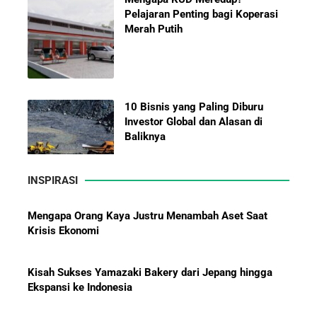
Pelajaran Penting bagi Koperasi
Merah Putih
10 Bisnis yang Paling Diburu
Investor Global dan Alasan di
Baliknya
Mengapa Orang Kaya Justru Menambah Aset Saat
Krisis Ekonomi
INSPIRASI
Hadiah Piala Dunia 2026: Berapa
Kisah Sukses Yamazaki Bakery dari Jepang hingga
Bonus yang Diterima Para
Ekspansi ke Indonesia
Pemain?
Kisah Inspiratif Pendiri Shopee: Dari Nol hingga Raja
E-Commerce Asia Tenggara