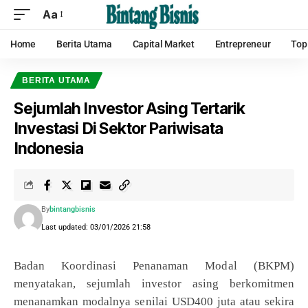
Aa
Home
Berita Utama
Capital Market
Entrepreneur
Top
BERITA UTAMA
Sejumlah Investor Asing Tertarik
Investasi Di Sektor Pariwisata
Indonesia
By
bintangbisnis
Last updated: 03/01/2026 21:58
Badan Koordinasi Penanaman Modal (BKPM)
menyatakan, sejumlah investor asing berkomitmen
menanamkan modalnya senilai USD400 juta atau sekira