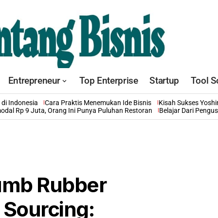
Entrepreneur
Top Enterprise
Startup
Tool S
di Indonesia
Cara Praktis Menemukan Ide Bisnis
Kisah Sukses Yosh
odal Rp 9 Juta, Orang Ini Punya Puluhan Restoran
Belajar Dari Pengu
rumb Rubber
 Sourcing: