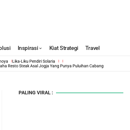
olusi
Inspirasi
Kiat Strategi
Travel
inoya
Lika-Liku Pendiri Solaria
saha Resto Steak Asal Jogja Yang Punya Puluihan Cabang
PALING VIRAL :