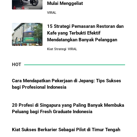
Mulai Menggeliat
VIRAL
10 Rahasia Dapur Kenapa Perusahaan Besar Makin
Besar
15 Strategi Pemasaran Restoran dan
Kafe yang Terbukti Efektif
Mendatangkan Banyak Pelanggan
Jurus-Jurus Bisnis UMKM Agar Bertahan Saat Krisis
Ekonomi dan Penjualan Turun
Kiat Strategi
VIRAL
HOT
Mengapa Orang Kaya Justru Menambah Aset Saat
Krisis Ekonomi
Cara Mendapatkan Pekerjaan di Jepang: Tips Sukses
bagi Profesional Indonesia
20 Profesi di Singapura yang Paling Banyak Membuka
Peluang bagi Fresh Graduate Indonesia
Kiat Sukses Berkarier Sebagai Pilot di Timur Tengah