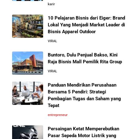
Fore Coffee, dan Tuku: Panduan Lengkap untuk Pemula
karir
10 Pelajaran Bisnis dari Eiger: Brand
Rahasia Sukses Starbucks: Strategi Branding dan
Lokal Yang Menjadi Market Leader di
Pengalaman Pelanggan yang Bisa Kamu Tiru
Bisnis Apparel Outdoor
VIRAL
5 Cara Aman Pindah Kuadran dari Karyawan ke
Entrepreneur Tanpa Bikin Keluarga Kaget & Keuangan
Buntoro, Dulu Penjual Bakso, Kini
Kacau
Raja Bisnis Mall Pemilik Rita Group
VIRAL
10 Kiat Aman Memulai Bisnis dari Nol: Panduan
Lengkap untuk Pemula
Panduan Mendirikan Perusahaan
Bersama 5 Pendiri: Strategi
Pembagian Tugas dan Saham yang
5 Alasan Kenapa Bekerja di Perusahaan Orang Lain
Tepat
Sebelum Memulai Usaha Sendiri Adalah Langkah
Cerdas
entrepreneur
Persaingan Ketat Memperebutkan
5 Alasan Kenapa Kamu Harus Bekerja di Perusahaan
Pasar Sepeda Motor Listrik yang
Orang Lain Sebelum Bikin Bisnis Sendiri