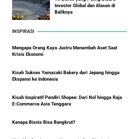
Investor Global dan Alasan di
Baliknya
Mengapa Orang Kaya Justru Menambah Aset Saat
Krisis Ekonomi
INSPIRASI
Hadiah Piala Dunia 2026: Berapa
Kisah Sukses Yamazaki Bakery dari Jepang hingga
Bonus yang Diterima Para
Ekspansi ke Indonesia
Pemain?
Kisah Inspiratif Pendiri Shopee: Dari Nol hingga Raja
E-Commerce Asia Tenggara
Menanti Solar B50: Mampukah
Kenapa Bisnis Bisa Bangkrut?
Menjadi Revolusi Baru Energi
Nasional dan Menekan Impor
BBM?
Kiat Charles Oentomo Mengguritakan Bisnis Jasa
Parkir