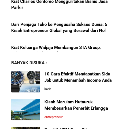
Pelajaran Karier dari Lionel
Dari Penjaga Toko ke Pengusaha Sukses Dunia: 5
Messi: Awal Sulit Bukan
Kisah Entrepreneur Global yang Berawal dari Nol
Penghalang Menuju Kesuksesan
Kiat Keluarga Widjaja Membangun STA Group,
Raksasa Sawit dari Medan
Bisnis-Bisnis dan Pendapatan
5 Karakter yang Membuat Bisnis Tidak Pernah Maju,
Achraf Hakimi, Bintang Sepak
Wajib Dihindari Pengusaha
Bola Asal Maroko yang
BANYAK DISUKA :
Menaklukkan Eropa
10 Hambatan Utama Pemasaran yang Tidak Bisa
10 Cara Efektif Mendapatkan Side
Diselesaikan oleh AI
Job untuk Menambah Income Anda
Investor Asing Incar Take Over
karir
Cara Menggunakan Canva di ChatGPT untuk
Perusahaan Indonesia Skala
Mendesain Presentasi Secara Cepat dan Mudah
Besar
Kisah Marulam Hutauruk
Membesarkan Penerbit Erlangga
5 Pelajaran Hidup dari Pendiri Traveloka untuk Anak
entrepreneur
Muda yang Ingin Sukses