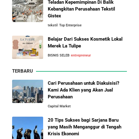
Teladan Kepemimpinan Di Balik
Mengenal Onitsuka Tiger: 8 Fakta
Asal-Usul Kekayaan Erick Thohir dan Boy Thohir
Kebangkitan Perusahaan Tekstil
Menarik di Balik Sepatu Ikonik
Gistex
Asal Jepang
tekstil
Top Enterprise
Kisah Sukses Todd Boehly: Cucu Pekerja Pabrik yang
Membawa Chelsea FC Juara Dunia
Belajar Dari Sukses Kosmetik Lokal
Merek La Tulipe
Arifin Panigoro: Dari Insinyur Listrik Menjadi Raja
10 Pelajaran Bisnis dari Eiger:
BISNIS SELEB
entrepreneur
Energi Indonesia yang Mendirikan Medco Group
Brand Lokal Yang Menjadi Market
Leader di Bisnis Apparel Outdoor
TERBARU
5 Tahun Pertama WhatsApp: Kisah Perintisan,
Perjuangan, dan Keputusan Krusial yang Menentukan
Cari Perusahaan untuk Diakuisisi?
Masa Depan
Kami Ada Klien yang Akan Jual
Perusahaan
Capital Market
Belajar dari Kopi Kenangan: Cara Membangun Resto
Kafe yang Cepat Tumbuh dan Menguntungkan
20 Tips Sukses bagi Sarjana Baru
yang Masih Menganggur di Tengah
Cara Mendirikan Kafe Sukses Seperti Kopi Kenangan,
Krisis Ekonomi