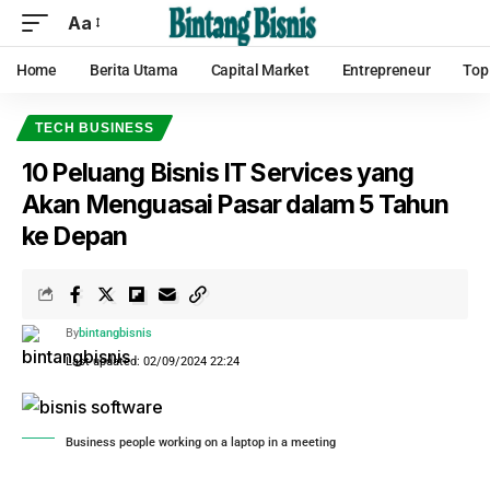
Aa
Home
Berita Utama
Capital Market
Entrepreneur
Top
TECH BUSINESS
10 Peluang Bisnis IT Services yang
Akan Menguasai Pasar dalam 5 Tahun
ke Depan
By
bintangbisnis
Last updated: 02/09/2024 22:24
Business people working on a laptop in a meeting