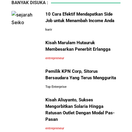
BANYAK DISUKA :
10 Hambatan Utama Pemasaran yang Tidak Bisa
10 Cara Efektif Mendapatkan Side
Diselesaikan oleh AI
Job untuk Menambah Income Anda
karir
Pelajaran Karier dari Lionel
Cara Menggunakan Canva di ChatGPT untuk
Messi: Awal Sulit Bukan
Mendesain Presentasi Secara Cepat dan Mudah
Kisah Marulam Hutauruk
Penghalang Menuju Kesuksesan
Membesarkan Penerbit Erlangga
5 Pelajaran Hidup dari Pendiri Traveloka untuk Anak
entrepreneur
Muda yang Ingin Sukses
Pemilik KPN Corp, Sitorus
Bersaudara Yang Terus Menggurita
Jangan Mau Selamanya Jadi Karyawan! Saatnya
Menjadi Pengusaha dan Mengubah Hidup Anda
Top Enterprise
Kisah Aliuyanto, Sukses
Bisnis-Bisnis dan Pendapatan
Panduan Lengkap Membangun Pasar Ekspor: Cara
Mengorbitkan Solaria Hingga
Achraf Hakimi, Bintang Sepak
UMKM Indonesia Menembus Pasar Global
Ratusan Outlet Dengan Modal Pas-
Bola Asal Maroko yang
Pasan
Menaklukkan Eropa
5 Pengusaha Pribumi Tersukses Dalam Bisnis
entrepreneur