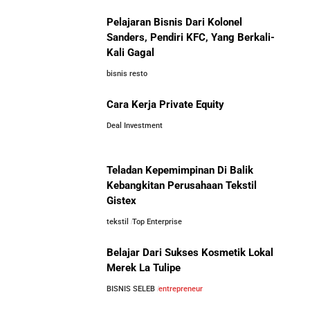
Pelajaran Bisnis Dari Kolonel
Lima Salesman Dunia yang Menjadi Miliarder Sukses
Sanders, Pendiri KFC, Yang Berkali-
Kali Gagal
Kisah Sukses Metrodata Electronics: Raja Bisnis TI
bisnis resto
Yang Berawal Dari Distributor Sederhana
Investor Asing Incar Take Over
Cara Kerja Private Equity
Perusahaan Indonesia Skala
Besar
Deal Investment
Kisah Wardah Group: Dari Usaha Rumahan Jadi
Pemimpin Industri Kecantikan Nasional
Teladan Kepemimpinan Di Balik
Asal-Usul Kekayaan Erick Thohir dan Boy Thohir
Kebangkitan Perusahaan Tekstil
Gistex
tekstil
Top Enterprise
Kisah Sukses Todd Boehly: Cucu Pekerja Pabrik yang
Perbandingan Gaji Tahunan:
Membawa Chelsea FC Juara Dunia
Antara Indonesia, Singapura,
Belajar Dari Sukses Kosmetik Lokal
Jepang, Malaysia, dan Arab Saudi
Merek La Tulipe
Arifin Panigoro: Dari Insinyur Listrik Menjadi Raja
BISNIS SELEB
entrepreneur
Energi Indonesia yang Mendirikan Medco Group