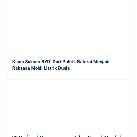
Pilihan Font Terbaik untuk Presentasi Bisnis yang
Memukau di Layar
Gaji Sarjana Fresh Graduate di Jepang: Rincian dalam
Yen dan Rupiah
Kisah Sukses BYD: Dari Pabrik Baterai Menjadi
5 Alasan Magang Kerja Penting untuk Masa Depan
Raksasa Mobil Listrik Dunia
Karier Mahasiswa
20 Platform Freelance Terbaik untuk Mendapatkan
Side Job dengan Mudah
10 Cara Efektif Mendapatkan Side Job untuk
Menambah Income Anda