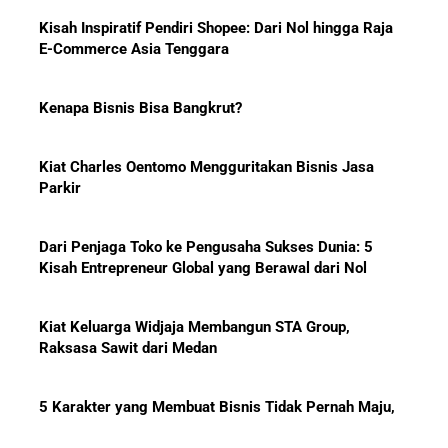
Baliknya
Kisah Inspiratif Pendiri Shopee: Dari Nol hingga Raja
E-Commerce Asia Tenggara
Kenapa Bisnis Bisa Bangkrut?
Hadiah Piala Dunia 2026: Berapa
Kiat Charles Oentomo Mengguritakan Bisnis Jasa
Bonus yang Diterima Para
Parkir
Pemain?
Dari Penjaga Toko ke Pengusaha Sukses Dunia: 5
Kisah Entrepreneur Global yang Berawal dari Nol
Menanti Solar B50: Mampukah
Kiat Keluarga Widjaja Membangun STA Group,
Menjadi Revolusi Baru Energi
Raksasa Sawit dari Medan
Nasional dan Menekan Impor
BBM?
5 Karakter yang Membuat Bisnis Tidak Pernah Maju,
Wajib Dihindari Pengusaha