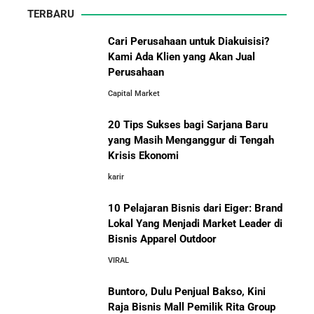
TERBARU
5 Tahun Pertama WhatsApp: Kisah Perintisan,
Perjuangan, dan Keputusan Krusial yang Menentukan
Cari Perusahaan untuk Diakuisisi?
Masa Depan
Kami Ada Klien yang Akan Jual
Perusahaan
10 Situs E-Commerce China
Capital Market
Terbaik untuk Kulakan Barang
Belajar dari Kopi Kenangan: Cara Membangun Resto
Dagangan dengan Harga Murah
Kafe yang Cepat Tumbuh dan Menguntungkan
20 Tips Sukses bagi Sarjana Baru
yang Masih Menganggur di Tengah
Cara Mendirikan Kafe Sukses Seperti Kopi Kenangan,
Krisis Ekonomi
Fore Coffee, dan Tuku: Panduan Lengkap untuk Pemula
karir
10 Pelajaran Bisnis dari Eiger: Brand
Rahasia Sukses Starbucks: Strategi Branding dan
Pengalaman Pelanggan yang Bisa Kamu Tiru
Lokal Yang Menjadi Market Leader di
Bisnis Apparel Outdoor
10 Fakta Unik Tentang On Cloud:
VIRAL
Sepatu yang Sedang Viral di Asia
5 Cara Aman Pindah Kuadran dari Karyawan ke
Entrepreneur Tanpa Bikin Keluarga Kaget & Keuangan
Buntoro, Dulu Penjual Bakso, Kini
Kacau
Raja Bisnis Mall Pemilik Rita Group