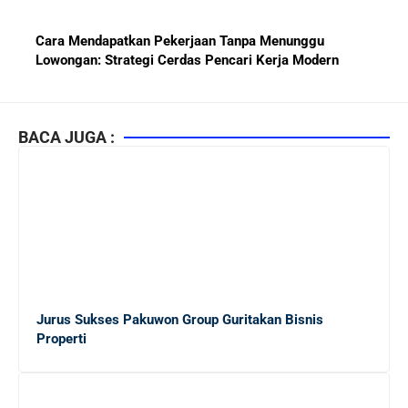
Cara Mendapatkan Pekerjaan Tanpa Menunggu
Lowongan: Strategi Cerdas Pencari Kerja Modern
Kiat Mendapatkan Pekerjaan Tetap di Indonesia 2026
bagi Fresh Graduate
BACA JUGA :
10 Lembaga Sertifikasi IT Paling Terkenal di Dunia dan
Paling Diakui di Indonesia
Menjaga Hubungan Baik dengan Atasan: Kunci Sukses
Karier untuk Pemula
Jurus Sukses Pakuwon Group Guritakan Bisnis
Karier di Perusahaan Multinasional vs Nasional:
Properti
Panduan Lengkap Bagi Pemula di Dunia Kerja
Mengapa Karier di Perusahaan Multinasional Lebih