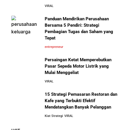
VIRAL
10 Kiat Aman Memulai Bisnis dari Nol: Panduan
Lengkap untuk Pemula
Panduan Mendirikan Perusahaan
Mengenal Onitsuka Tiger: 8 Fakta
Bersama 5 Pendiri: Strategi
Menarik di Balik Sepatu Ikonik
Asal Jepang
Pembagian Tugas dan Saham yang
5 Alasan Kenapa Bekerja di Perusahaan Orang Lain
Tepat
Sebelum Memulai Usaha Sendiri Adalah Langkah
Cerdas
entrepreneur
Persaingan Ketat Memperebutkan
5 Alasan Kenapa Kamu Harus Bekerja di Perusahaan
Pasar Sepeda Motor Listrik yang
Orang Lain Sebelum Bikin Bisnis Sendiri
Mulai Menggeliat
10 Pelajaran Bisnis dari Eiger:
Brand Lokal Yang Menjadi Market
VIRAL
10 Rahasia Dapur Kenapa Perusahaan Besar Makin
Leader di Bisnis Apparel Outdoor
Besar
15 Strategi Pemasaran Restoran dan
Kafe yang Terbukti Efektif
Mendatangkan Banyak Pelanggan
Jurus-Jurus Bisnis UMKM Agar Bertahan Saat Krisis
Ekonomi dan Penjualan Turun
Kiat Strategi
VIRAL