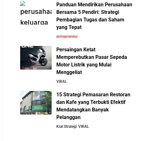
Cara Mendirikan Kafe Sukses Seperti Kopi
Panduan Mendirikan Perusahaan
Mengenal Onitsuka Tiger: 8
Kenangan, Fore Coffee, dan Tuku: Panduan
Bersama 5 Pendiri: Strategi
Fakta Menarik di Balik
Lengkap untuk Pemula
Pembagian Tugas dan Saham
Sepatu Ikonik Asal Jepang
yang Tepat
Rahasia Sukses Starbucks: Strategi Branding
entrepreneur
dan Pengalaman Pelanggan yang Bisa Kamu
Persaingan Ketat
Tiru
Memperebutkan Pasar Sepeda
Motor Listrik yang Mulai
5 Cara Aman Pindah Kuadran dari Karyawan
Menggeliat
ke Entrepreneur Tanpa Bikin Keluarga Kaget &
VIRAL
Keuangan Kacau
15 Strategi Pemasaran Restoran
dan Kafe yang Terbukti Efektif
10 Kiat Aman Memulai Bisnis dari Nol:
Mendatangkan Banyak
Panduan Lengkap untuk Pemula
Pelanggan
10 Pelajaran Bisnis dari
Eiger: Brand Lokal Yang
Kiat Strategi
VIRAL
Menjadi Market Leader di
5 Alasan Kenapa Bekerja di Perusahaan Orang
Bisnis Apparel Outdoor
Lain Sebelum Memulai Usaha Sendiri Adalah