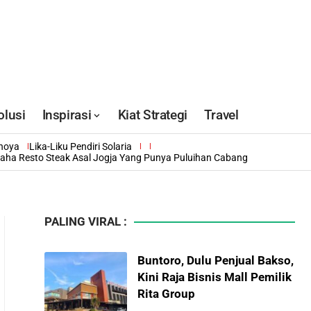
olusi
Inspirasi
Kiat Strategi
Travel
inoya
Lika-Liku Pendiri Solaria
saha Resto Steak Asal Jogja Yang Punya Puluihan Cabang
PALING VIRAL :
Buntoro, Dulu Penjual Bakso,
Kini Raja Bisnis Mall Pemilik
Rita Group