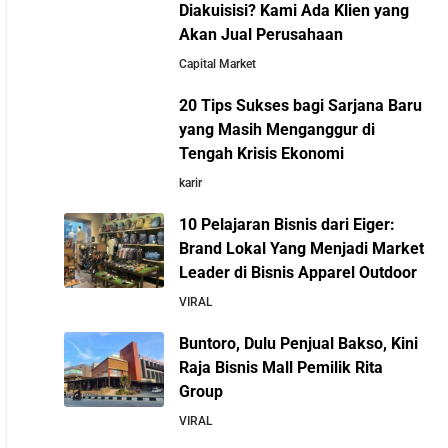
Diakuisisi? Kami Ada Klien yang
Kisah Sukses Todd Boehly: Cucu Pekerja
Akan Jual Perusahaan
Pabrik yang Membawa Chelsea FC Juara
Dunia
Capital Market
20 Tips Sukses bagi Sarjana Baru
Arifin Panigoro: Dari Insinyur Listrik Menjadi
yang Masih Menganggur di
Raja Energi Indonesia yang Mendirikan Medco
Tengah Krisis Ekonomi
10 Fakta Unik Tentang On
Group
karir
Cloud: Sepatu yang Sedang
Viral di Asia
10 Pelajaran Bisnis dari Eiger:
5 Tahun Pertama WhatsApp: Kisah Perintisan,
Brand Lokal Yang Menjadi Market
Perjuangan, dan Keputusan Krusial yang
Leader di Bisnis Apparel Outdoor
Menentukan Masa Depan
VIRAL
Buntoro, Dulu Penjual Bakso, Kini
Belajar dari Kopi Kenangan: Cara Membangun
Raja Bisnis Mall Pemilik Rita
Resto Kafe yang Cepat Tumbuh dan
Group
Menguntungkan
VIRAL