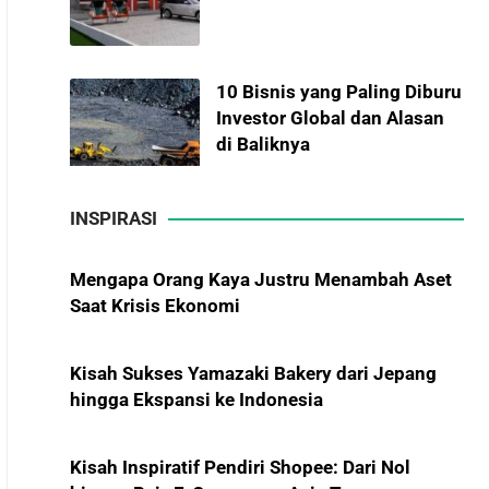
10 Bisnis yang Paling Diburu
Investor Global dan Alasan
di Baliknya
Mengapa Orang Kaya Justru Menambah Aset
INSPIRASI
Saat Krisis Ekonomi
Hadiah Piala Dunia 2026:
Berapa Bonus yang Diterima
Kisah Sukses Yamazaki Bakery dari Jepang
Para Pemain?
hingga Ekspansi ke Indonesia
Kisah Inspiratif Pendiri Shopee: Dari Nol
Menanti Solar B50:
hingga Raja E-Commerce Asia Tenggara
Mampukah Menjadi Revolusi
Baru Energi Nasional dan
Kenapa Bisnis Bisa Bangkrut?