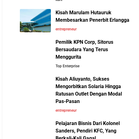
Bisa Diselesaikan oleh AI
Kisah Marulam Hutauruk
Cara Menggunakan Canva di ChatGPT untuk
Membesarkan Penerbit Erlangga
Mendesain Presentasi Secara Cepat dan
entrepreneur
Mudah
Pemilik KPN Corp, Sitorus
Bersaudara Yang Terus
5 Pelajaran Hidup dari Pendiri Traveloka untuk
Menggurita
Anak Muda yang Ingin Sukses
Top Enterprise
Perbandingan Gaji Tahunan:
Antara Indonesia, Singapura,
Kisah Aliuyanto, Sukses
Jangan Mau Selamanya Jadi Karyawan!
Jepang, Malaysia, dan Arab
Mengorbitkan Solaria Hingga
Saatnya Menjadi Pengusaha dan Mengubah
Saudi
Ratusan Outlet Dengan Modal
Hidup Anda
Pas-Pasan
entrepreneur
Panduan Lengkap Membangun Pasar Ekspor:
Cara UMKM Indonesia Menembus Pasar
Pelajaran Bisnis Dari Kolonel
Global
Sanders, Pendiri KFC, Yang
Berkali-Kali Gagal