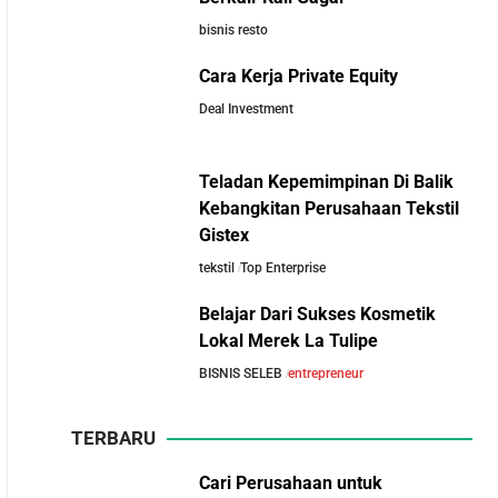
bisnis resto
5 Pengusaha Pribumi Tersukses Dalam Bisnis
Cara Kerja Private Equity
Lima Salesman Dunia yang Menjadi Miliarder
Deal Investment
Sukses
Teladan Kepemimpinan Di Balik
10 Situs E-Commerce China
Kisah Sukses Metrodata Electronics: Raja
Kebangkitan Perusahaan Tekstil
Terbaik untuk Kulakan
Bisnis TI Yang Berawal Dari Distributor
Gistex
Barang Dagangan dengan
Sederhana
Harga Murah
tekstil
Top Enterprise
Belajar Dari Sukses Kosmetik
Kisah Wardah Group: Dari Usaha Rumahan
Lokal Merek La Tulipe
Jadi Pemimpin Industri Kecantikan Nasional
BISNIS SELEB
entrepreneur
Asal-Usul Kekayaan Erick Thohir dan Boy
TERBARU
Thohir
Cari Perusahaan untuk