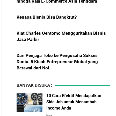
Menekan Impor BBM?
Kiat Charles Oentomo Mengguritakan Bisnis
Jasa Parkir
Pelajaran Karier dari Lionel
Messi: Awal Sulit Bukan
Penghalang Menuju
Dari Penjaga Toko ke Pengusaha Sukses
Kesuksesan
Dunia: 5 Kisah Entrepreneur Global yang
Berawal dari Nol
Bisnis-Bisnis dan
Kiat Keluarga Widjaja Membangun STA Group,
Pendapatan Achraf Hakimi,
Raksasa Sawit dari Medan
Bintang Sepak Bola Asal
Maroko yang Menaklukkan
Eropa
BANYAK DISUKA :
5 Karakter yang Membuat Bisnis Tidak Pernah
Maju, Wajib Dihindari Pengusaha
10 Cara Efektif Mendapatkan
Investor Asing Incar Take
Side Job untuk Menambah
Over Perusahaan Indonesia
Income Anda
10 Hambatan Utama Pemasaran yang Tidak
Skala Besar
karir