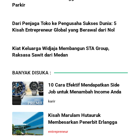
Dari Penjaga Toko ke Pengusaha Sukses Dunia: 5
Pelajaran Karier dari Lionel
Kisah Entrepreneur Global yang Berawal dari Nol
Messi: Awal Sulit Bukan
Penghalang Menuju Kesuksesan
Kiat Keluarga Widjaja Membangun STA Group,
Raksasa Sawit dari Medan
Bisnis-Bisnis dan Pendapatan
5 Karakter yang Membuat Bisnis Tidak Pernah Maju,
Achraf Hakimi, Bintang Sepak
Wajib Dihindari Pengusaha
Bola Asal Maroko yang
BANYAK DISUKA :
Menaklukkan Eropa
10 Hambatan Utama Pemasaran yang Tidak Bisa
10 Cara Efektif Mendapatkan Side
Diselesaikan oleh AI
Job untuk Menambah Income Anda
Investor Asing Incar Take Over
karir
Cara Menggunakan Canva di ChatGPT untuk
Perusahaan Indonesia Skala
Mendesain Presentasi Secara Cepat dan Mudah
Besar
Kisah Marulam Hutauruk
Membesarkan Penerbit Erlangga
5 Pelajaran Hidup dari Pendiri Traveloka untuk Anak
entrepreneur
Muda yang Ingin Sukses