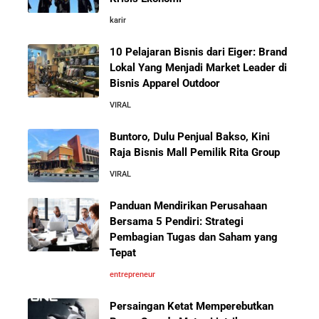
Fore Coffee, dan Tuku: Panduan Lengkap untuk Pemula
karir
10 Pelajaran Bisnis dari Eiger: Brand
Rahasia Sukses Starbucks: Strategi Branding dan
Pengalaman Pelanggan yang Bisa Kamu Tiru
Lokal Yang Menjadi Market Leader di
Bisnis Apparel Outdoor
VIRAL
5 Cara Aman Pindah Kuadran dari Karyawan ke
Entrepreneur Tanpa Bikin Keluarga Kaget & Keuangan
Buntoro, Dulu Penjual Bakso, Kini
Kacau
Raja Bisnis Mall Pemilik Rita Group
VIRAL
10 Kiat Aman Memulai Bisnis dari Nol: Panduan
Lengkap untuk Pemula
Panduan Mendirikan Perusahaan
Bersama 5 Pendiri: Strategi
Pembagian Tugas dan Saham yang
5 Alasan Kenapa Bekerja di Perusahaan Orang Lain
Tepat
Sebelum Memulai Usaha Sendiri Adalah Langkah
Cerdas
entrepreneur
Persaingan Ketat Memperebutkan
5 Alasan Kenapa Kamu Harus Bekerja di Perusahaan