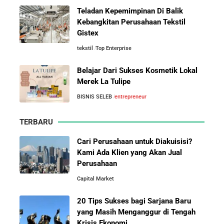
Teladan Kepemimpinan Di Balik
Mengenal Onitsuka Tiger: 8 Fakta
Asal-Usul Kekayaan Erick Thohir dan Boy Thohir
Kebangkitan Perusahaan Tekstil
Menarik di Balik Sepatu Ikonik
Gistex
Asal Jepang
tekstil
Top Enterprise
Kisah Sukses Todd Boehly: Cucu Pekerja Pabrik yang
Membawa Chelsea FC Juara Dunia
Belajar Dari Sukses Kosmetik Lokal
Merek La Tulipe
Arifin Panigoro: Dari Insinyur Listrik Menjadi Raja
10 Pelajaran Bisnis dari Eiger:
BISNIS SELEB
entrepreneur
Energi Indonesia yang Mendirikan Medco Group
Brand Lokal Yang Menjadi Market
Leader di Bisnis Apparel Outdoor
TERBARU
5 Tahun Pertama WhatsApp: Kisah Perintisan,
Perjuangan, dan Keputusan Krusial yang Menentukan
Cari Perusahaan untuk Diakuisisi?
Masa Depan
Kami Ada Klien yang Akan Jual
Perusahaan
Capital Market
Belajar dari Kopi Kenangan: Cara Membangun Resto
Kafe yang Cepat Tumbuh dan Menguntungkan
20 Tips Sukses bagi Sarjana Baru
yang Masih Menganggur di Tengah
Cara Mendirikan Kafe Sukses Seperti Kopi Kenangan,
Krisis Ekonomi