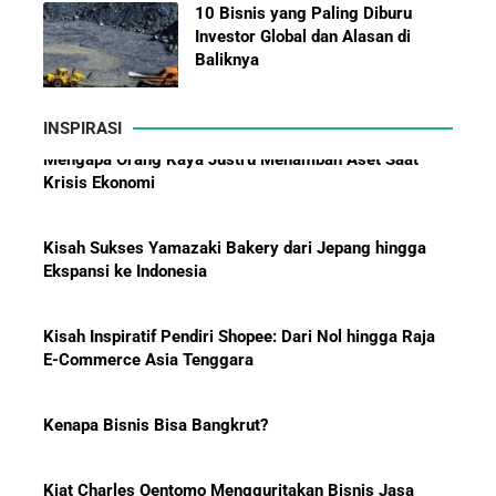
10 Bisnis yang Paling Diburu
Investor Global dan Alasan di
Baliknya
INSPIRASI
Hadiah Piala Dunia 2026: Berapa
Kisah Sukses Yamazaki Bakery dari Jepang hingga
Bonus yang Diterima Para
Ekspansi ke Indonesia
Pemain?
Kisah Inspiratif Pendiri Shopee: Dari Nol hingga Raja
E-Commerce Asia Tenggara
Menanti Solar B50: Mampukah
Kenapa Bisnis Bisa Bangkrut?
Menjadi Revolusi Baru Energi
Nasional dan Menekan Impor
BBM?
Kiat Charles Oentomo Mengguritakan Bisnis Jasa
Parkir