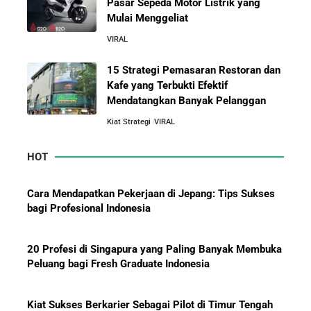
Pasar Sepeda Motor Listrik yang
Orang Lain Sebelum Bikin Bisnis Sendiri
Mulai Menggeliat
VIRAL
10 Rahasia Dapur Kenapa Perusahaan Besar Makin
Besar
15 Strategi Pemasaran Restoran dan
Kafe yang Terbukti Efektif
Mendatangkan Banyak Pelanggan
Jurus-Jurus Bisnis UMKM Agar Bertahan Saat Krisis
Ekonomi dan Penjualan Turun
Kiat Strategi
VIRAL
HOT
Mengapa Orang Kaya Justru Menambah Aset Saat
Krisis Ekonomi
Cara Mendapatkan Pekerjaan di Jepang: Tips Sukses
bagi Profesional Indonesia
20 Profesi di Singapura yang Paling Banyak Membuka
Peluang bagi Fresh Graduate Indonesia
Kiat Sukses Berkarier Sebagai Pilot di Timur Tengah