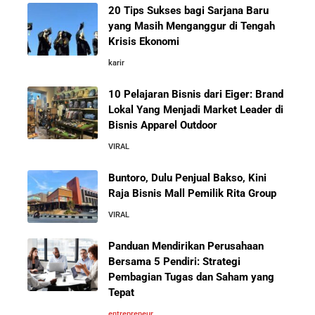
20 Tips Sukses bagi Sarjana Baru
yang Masih Menganggur di Tengah
Cara Mendirikan Kafe Sukses Seperti Kopi Kenangan,
Krisis Ekonomi
Fore Coffee, dan Tuku: Panduan Lengkap untuk Pemula
karir
10 Pelajaran Bisnis dari Eiger: Brand
Rahasia Sukses Starbucks: Strategi Branding dan
Pengalaman Pelanggan yang Bisa Kamu Tiru
Lokal Yang Menjadi Market Leader di
Bisnis Apparel Outdoor
VIRAL
5 Cara Aman Pindah Kuadran dari Karyawan ke
Entrepreneur Tanpa Bikin Keluarga Kaget & Keuangan
Buntoro, Dulu Penjual Bakso, Kini
Kacau
Raja Bisnis Mall Pemilik Rita Group
VIRAL
10 Kiat Aman Memulai Bisnis dari Nol: Panduan
Lengkap untuk Pemula
Panduan Mendirikan Perusahaan
Bersama 5 Pendiri: Strategi
Pembagian Tugas dan Saham yang
5 Alasan Kenapa Bekerja di Perusahaan Orang Lain
Tepat
Sebelum Memulai Usaha Sendiri Adalah Langkah
Cerdas
entrepreneur