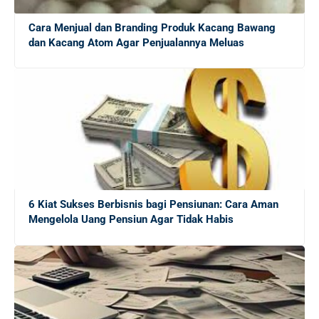
Cara Menjual dan Branding Produk Kacang Bawang
5 Alasan Magang Kerja Penting untuk Masa Depan
dan Kacang Atom Agar Penjualannya Meluas
Karier Mahasiswa
20 Platform Freelance Terbaik untuk Mendapatkan
Side Job dengan Mudah
10 Cara Efektif Mendapatkan Side Job untuk
Menambah Income Anda
Mengungkap Dunia Freelance: Apakah Ekonomi Gig
6 Kiat Sukses Berbisnis bagi Pensiunan: Cara Aman
Tepat untuk Lulusan Baru?
Mengelola Uang Pensiun Agar Tidak Habis
Panduan Lengkap Menghadapi Persaingan Kerja untuk
Fresh Graduate
20 Tips Sukses bagi Sarjana Baru yang Masih