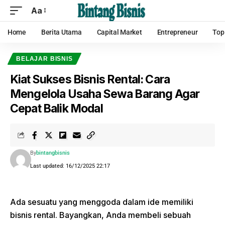
Aa
Home
Berita Utama
Capital Market
Entrepreneur
Top
BELAJAR BISNIS
Kiat Sukses Bisnis Rental: Cara
Mengelola Usaha Sewa Barang Agar
Cepat Balik Modal
By
bintangbisnis
Last updated: 16/12/2025 22:17
Ada sesuatu yang menggoda dalam ide memiliki
bisnis rental. Bayangkan, Anda membeli sebuah