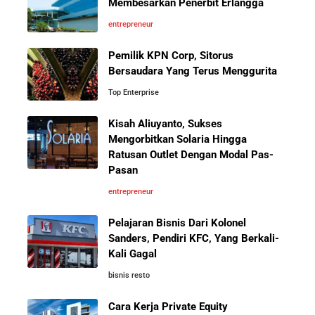
Membesarkan Penerbit Erlangga
5 Pelajaran Hidup dari Pendiri Traveloka untuk Anak
entrepreneur
Muda yang Ingin Sukses
Pemilik KPN Corp, Sitorus
Perbandingan Gaji Tahunan:
Bersaudara Yang Terus Menggurita
Antara Indonesia, Singapura,
Jangan Mau Selamanya Jadi Karyawan! Saatnya
Jepang, Malaysia, dan Arab Saudi
Menjadi Pengusaha dan Mengubah Hidup Anda
Top Enterprise
Kisah Aliuyanto, Sukses
Panduan Lengkap Membangun Pasar Ekspor: Cara
Mengorbitkan Solaria Hingga
UMKM Indonesia Menembus Pasar Global
Ratusan Outlet Dengan Modal Pas-
Pasan
10 Situs E-Commerce China
Terbaik untuk Kulakan Barang
5 Pengusaha Pribumi Tersukses Dalam Bisnis
entrepreneur
Dagangan dengan Harga Murah
Pelajaran Bisnis Dari Kolonel
Lima Salesman Dunia yang Menjadi Miliarder Sukses
Sanders, Pendiri KFC, Yang Berkali-
Kali Gagal
Kisah Sukses Metrodata Electronics: Raja Bisnis TI
bisnis resto
Yang Berawal Dari Distributor Sederhana
Cara Kerja Private Equity