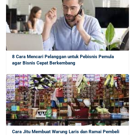
10 Lembaga Sertifikasi IT Paling Terkenal di Dunia dan
Paling Diakui di Indonesia
Menjaga Hubungan Baik dengan Atasan: Kunci Sukses
Karier untuk Pemula
8 Cara Mencari Pelanggan untuk Pebisnis Pemula
Karier di Perusahaan Multinasional vs Nasional:
agar Bisnis Cepat Berkembang
Panduan Lengkap Bagi Pemula di Dunia Kerja
Mengapa Karier di Perusahaan Multinasional Lebih
Menjanjikan daripada di Konglomerasi Lokal ?
Pantas Saja Banyak yang Kabur ke Jepang: Gaji
Karyawan Lulusan SLTA Bisa Tembus Rp 39 Juta Per
Bulan!
Cara Jitu Membuat Warung Laris dan Ramai Pembeli