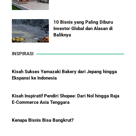
10 Bisnis yang Paling Diburu
Investor Global dan Alasan di
Baliknya
INSPIRASI
Hadiah Piala Dunia 2026: Berapa
Kisah Sukses Yamazaki Bakery dari Jepang hingga
Bonus yang Diterima Para
Ekspansi ke Indonesia
Pemain?
Kisah Inspiratif Pendiri Shopee: Dari Nol hingga Raja
E-Commerce Asia Tenggara
Menanti Solar B50: Mampukah
Kenapa Bisnis Bisa Bangkrut?
Menjadi Revolusi Baru Energi
Nasional dan Menekan Impor
BBM?