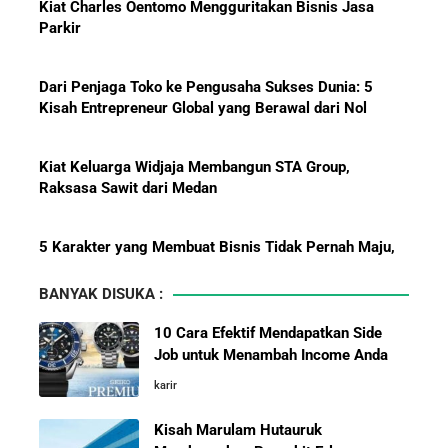
Kiat Charles Oentomo Mengguritakan Bisnis Jasa
Parkir
Dari Penjaga Toko ke Pengusaha Sukses Dunia: 5
Pelajaran Karier dari Lionel
Kisah Entrepreneur Global yang Berawal dari Nol
Messi: Awal Sulit Bukan
Penghalang Menuju Kesuksesan
Kiat Keluarga Widjaja Membangun STA Group,
Raksasa Sawit dari Medan
Bisnis-Bisnis dan Pendapatan
5 Karakter yang Membuat Bisnis Tidak Pernah Maju,
Achraf Hakimi, Bintang Sepak
Wajib Dihindari Pengusaha
Bola Asal Maroko yang
BANYAK DISUKA :
Menaklukkan Eropa
10 Hambatan Utama Pemasaran yang Tidak Bisa
10 Cara Efektif Mendapatkan Side
Diselesaikan oleh AI
Job untuk Menambah Income Anda
Investor Asing Incar Take Over
karir
Cara Menggunakan Canva di ChatGPT untuk
Perusahaan Indonesia Skala
Mendesain Presentasi Secara Cepat dan Mudah
Besar
Kisah Marulam Hutauruk