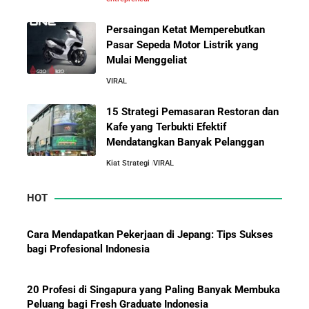
Persaingan Ketat Memperebutkan
5 Alasan Kenapa Kamu Harus Bekerja di Perusahaan
Pasar Sepeda Motor Listrik yang
Orang Lain Sebelum Bikin Bisnis Sendiri
Mulai Menggeliat
VIRAL
10 Rahasia Dapur Kenapa Perusahaan Besar Makin
Besar
15 Strategi Pemasaran Restoran dan
Kafe yang Terbukti Efektif
Mendatangkan Banyak Pelanggan
Jurus-Jurus Bisnis UMKM Agar Bertahan Saat Krisis
Ekonomi dan Penjualan Turun
Kiat Strategi
VIRAL
HOT
Mengapa Orang Kaya Justru Menambah Aset Saat
Krisis Ekonomi
Cara Mendapatkan Pekerjaan di Jepang: Tips Sukses
bagi Profesional Indonesia
20 Profesi di Singapura yang Paling Banyak Membuka
Peluang bagi Fresh Graduate Indonesia