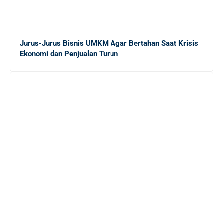
Jurus-Jurus Bisnis UMKM Agar Bertahan Saat Krisis
Ekonomi dan Penjualan Turun
Pemilik Adaro Group: Lima Serangkai Brilian yang
Mengubah Peluang Menjadi Cuan