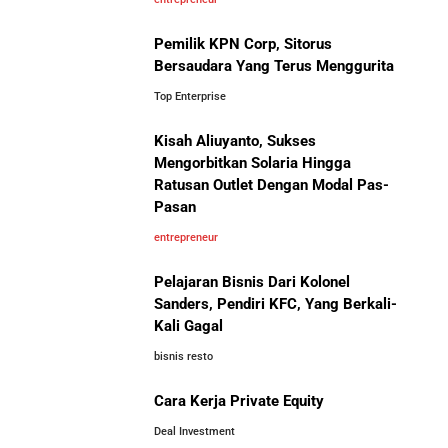
Pemilik KPN Corp, Sitorus
5 Pelajaran Hidup dari Pendiri Traveloka untuk Anak
Bersaudara Yang Terus Menggurita
Muda yang Ingin Sukses
Top Enterprise
Jangan Mau Selamanya Jadi Karyawan! Saatnya
Kisah Aliuyanto, Sukses
Bisnis-Bisnis dan Pendapatan
Menjadi Pengusaha dan Mengubah Hidup Anda
Mengorbitkan Solaria Hingga
Achraf Hakimi, Bintang Sepak
Ratusan Outlet Dengan Modal Pas-
Bola Asal Maroko yang
Pasan
Panduan Lengkap Membangun Pasar Ekspor: Cara
Menaklukkan Eropa
UMKM Indonesia Menembus Pasar Global
entrepreneur
Pelajaran Bisnis Dari Kolonel
5 Pengusaha Pribumi Tersukses Dalam Bisnis
Sanders, Pendiri KFC, Yang Berkali-
Kali Gagal
Lima Salesman Dunia yang Menjadi Miliarder Sukses
bisnis resto
Investor Asing Incar Take Over
Cara Kerja Private Equity
Perusahaan Indonesia Skala
Kisah Sukses Metrodata Electronics: Raja Bisnis TI
Besar
Yang Berawal Dari Distributor Sederhana
Deal Investment