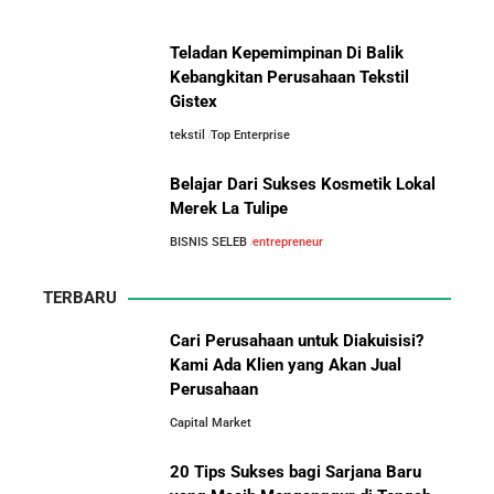
Kisah Wardah Group: Dari Usaha Rumahan Jadi
Teladan Kepemimpinan Di Balik
Pemimpin Industri Kecantikan Nasional
Kebangkitan Perusahaan Tekstil
Gistex
Asal-Usul Kekayaan Erick Thohir dan Boy Thohir
tekstil
Top Enterprise
Perbandingan Gaji Tahunan:
Antara Indonesia, Singapura,
Belajar Dari Sukses Kosmetik Lokal
Jepang, Malaysia, dan Arab Saudi
Kisah Sukses Todd Boehly: Cucu Pekerja Pabrik yang
Merek La Tulipe
Membawa Chelsea FC Juara Dunia
BISNIS SELEB
entrepreneur
Arifin Panigoro: Dari Insinyur Listrik Menjadi Raja
TERBARU
Energi Indonesia yang Mendirikan Medco Group
Cari Perusahaan untuk Diakuisisi?
Kami Ada Klien yang Akan Jual
5 Tahun Pertama WhatsApp: Kisah Perintisan,
Perusahaan
Perjuangan, dan Keputusan Krusial yang Menentukan
10 Situs E-Commerce China
Masa Depan
Capital Market
Terbaik untuk Kulakan Barang
Dagangan dengan Harga Murah
20 Tips Sukses bagi Sarjana Baru
Belajar dari Kopi Kenangan: Cara Membangun Resto