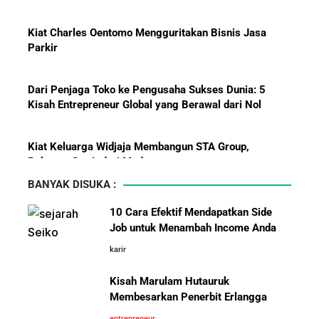
Pemain?
Kiat Charles Oentomo Mengguritakan Bisnis Jasa
Parkir
Dari Penjaga Toko ke Pengusaha Sukses Dunia: 5
Kisah Entrepreneur Global yang Berawal dari Nol
Menanti Solar B50: Mampukah
Menjadi Revolusi Baru Energi
Nasional dan Menekan Impor
Kiat Keluarga Widjaja Membangun STA Group,
BBM?
Raksasa Sawit dari Medan
BANYAK DISUKA :
5 Karakter yang Membuat Bisnis Tidak Pernah Maju,
Wajib Dihindari Pengusaha
10 Cara Efektif Mendapatkan Side
Job untuk Menambah Income Anda
10 Hambatan Utama Pemasaran yang Tidak Bisa
karir
Pelajaran Karier dari Lionel
Diselesaikan oleh AI
Messi: Awal Sulit Bukan
Kisah Marulam Hutauruk
Penghalang Menuju Kesuksesan
Membesarkan Penerbit Erlangga
Cara Menggunakan Canva di ChatGPT untuk
Mendesain Presentasi Secara Cepat dan Mudah
entrepreneur