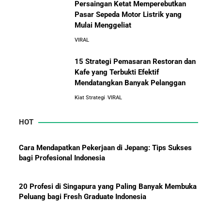
Persaingan Ketat Memperebutkan
Cerdas
Pasar Sepeda Motor Listrik yang
Mulai Menggeliat
10 Pelajaran Bisnis dari Eiger:
5 Alasan Kenapa Kamu Harus Bekerja di Perusahaan
Brand Lokal Yang Menjadi Market
VIRAL
Orang Lain Sebelum Bikin Bisnis Sendiri
Leader di Bisnis Apparel Outdoor
15 Strategi Pemasaran Restoran dan
Kafe yang Terbukti Efektif
10 Rahasia Dapur Kenapa Perusahaan Besar Makin
Besar
Mendatangkan Banyak Pelanggan
Kiat Strategi
VIRAL
Jurus-Jurus Bisnis UMKM Agar Bertahan Saat Krisis
Ekonomi dan Penjualan Turun
HOT
Cara Mendapatkan Pekerjaan di Jepang: Tips Sukses
Mengapa Orang Kaya Justru Menambah Aset Saat
bagi Profesional Indonesia
Krisis Ekonomi
20 Profesi di Singapura yang Paling Banyak Membuka
Peluang bagi Fresh Graduate Indonesia