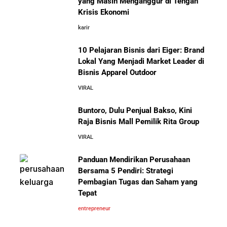
yang Masih Menganggur di Tengah
Kafe yang Cepat Tumbuh dan Menguntungkan
Krisis Ekonomi
karir
Cara Mendirikan Kafe Sukses Seperti Kopi Kenangan,
Fore Coffee, dan Tuku: Panduan Lengkap untuk Pemula
10 Pelajaran Bisnis dari Eiger: Brand
Lokal Yang Menjadi Market Leader di
Bisnis Apparel Outdoor
Rahasia Sukses Starbucks: Strategi Branding dan
10 Fakta Unik Tentang On Cloud:
VIRAL
Pengalaman Pelanggan yang Bisa Kamu Tiru
Sepatu yang Sedang Viral di Asia
Buntoro, Dulu Penjual Bakso, Kini
5 Cara Aman Pindah Kuadran dari Karyawan ke
Raja Bisnis Mall Pemilik Rita Group
Entrepreneur Tanpa Bikin Keluarga Kaget & Keuangan
VIRAL
Kacau
Panduan Mendirikan Perusahaan
Mengenal Onitsuka Tiger: 8 Fakta
10 Kiat Aman Memulai Bisnis dari Nol: Panduan
Bersama 5 Pendiri: Strategi
Menarik di Balik Sepatu Ikonik
Lengkap untuk Pemula
Asal Jepang
Pembagian Tugas dan Saham yang
Tepat
entrepreneur
5 Alasan Kenapa Bekerja di Perusahaan Orang Lain
Sebelum Memulai Usaha Sendiri Adalah Langkah