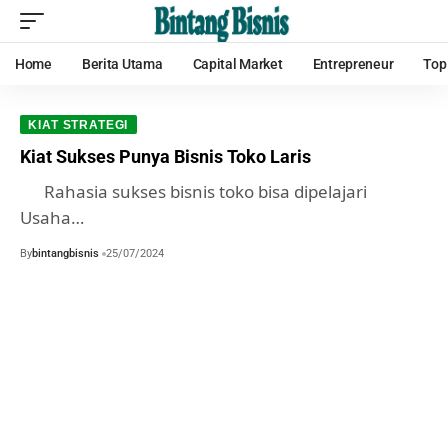
Home
Berita Utama
Capital Market
Entrepreneur
Top
KIAT STRATEGI
Kiat Sukses Punya Bisnis Toko Laris
Rahasia sukses bisnis toko bisa dipelajari
Usaha…
By
bintangbisnis
25/07/2024