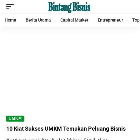
Home
Berita Utama
Capital Market
Entrepreneur
Top
UMKM
10 Kiat Sukses UMKM Temukan Peluang Bisnis
Bagi para pelaku Usaha Mikro, Kecil, dan