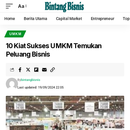
Aa
Home
Berita Utama
Capital Market
Entrepreneur
Top
UMKM
10 Kiat Sukses UMKM Temukan
Peluang Bisnis
By
bintangbisnis
Last updated: 19/09/2024 22:05