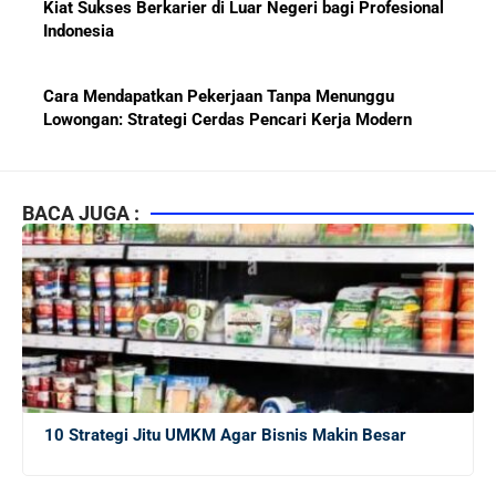
Kiat Sukses Berkarier di Luar Negeri bagi Profesional
Indonesia
Cara Mendapatkan Pekerjaan Tanpa Menunggu
Lowongan: Strategi Cerdas Pencari Kerja Modern
Kiat Mendapatkan Pekerjaan Tetap di Indonesia 2026
bagi Fresh Graduate
BACA JUGA :
10 Lembaga Sertifikasi IT Paling Terkenal di Dunia dan
Paling Diakui di Indonesia
Menjaga Hubungan Baik dengan Atasan: Kunci Sukses
Karier untuk Pemula
10 Strategi Jitu UMKM Agar Bisnis Makin Besar
Karier di Perusahaan Multinasional vs Nasional:
Panduan Lengkap Bagi Pemula di Dunia Kerja