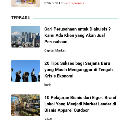
10 Pelajaran Bisnis dari Eiger:
BISNIS SELEB
entrepreneur
Energi Indonesia yang Mendirikan Medco Group
Brand Lokal Yang Menjadi Market
Leader di Bisnis Apparel Outdoor
TERBARU
5 Tahun Pertama WhatsApp: Kisah Perintisan,
Perjuangan, dan Keputusan Krusial yang Menentukan
Cari Perusahaan untuk Diakuisisi?
Masa Depan
Kami Ada Klien yang Akan Jual
Perusahaan
Capital Market
Belajar dari Kopi Kenangan: Cara Membangun Resto
Kafe yang Cepat Tumbuh dan Menguntungkan
20 Tips Sukses bagi Sarjana Baru
yang Masih Menganggur di Tengah
Cara Mendirikan Kafe Sukses Seperti Kopi Kenangan,
Krisis Ekonomi
Fore Coffee, dan Tuku: Panduan Lengkap untuk Pemula
karir
10 Pelajaran Bisnis dari Eiger: Brand
Rahasia Sukses Starbucks: Strategi Branding dan
Pengalaman Pelanggan yang Bisa Kamu Tiru
Lokal Yang Menjadi Market Leader di
Bisnis Apparel Outdoor
VIRAL
5 Cara Aman Pindah Kuadran dari Karyawan ke
Entrepreneur Tanpa Bikin Keluarga Kaget & Keuangan