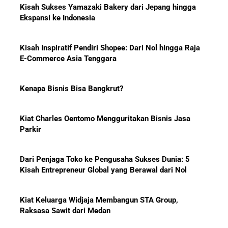
Bonus yang Diterima Para
Ekspansi ke Indonesia
Pemain?
Kisah Inspiratif Pendiri Shopee: Dari Nol hingga Raja
E-Commerce Asia Tenggara
Menanti Solar B50: Mampukah
Kenapa Bisnis Bisa Bangkrut?
Menjadi Revolusi Baru Energi
Nasional dan Menekan Impor
BBM?
Kiat Charles Oentomo Mengguritakan Bisnis Jasa
Parkir
Dari Penjaga Toko ke Pengusaha Sukses Dunia: 5
Pelajaran Karier dari Lionel
Kisah Entrepreneur Global yang Berawal dari Nol
Messi: Awal Sulit Bukan
Penghalang Menuju Kesuksesan
Kiat Keluarga Widjaja Membangun STA Group,
Raksasa Sawit dari Medan
Bisnis-Bisnis dan Pendapatan
5 Karakter yang Membuat Bisnis Tidak Pernah Maju,