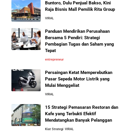
Buntoro, Dulu Penjual Bakso, Kini
Kacau
Raja Bisnis Mall Pemilik Rita Group
VIRAL
10 Kiat Aman Memulai Bisnis dari Nol: Panduan
Lengkap untuk Pemula
Panduan Mendirikan Perusahaan
Bersama 5 Pendiri: Strategi
Pembagian Tugas dan Saham yang
5 Alasan Kenapa Bekerja di Perusahaan Orang Lain
Tepat
Sebelum Memulai Usaha Sendiri Adalah Langkah
Cerdas
entrepreneur
Persaingan Ketat Memperebutkan
5 Alasan Kenapa Kamu Harus Bekerja di Perusahaan
Pasar Sepeda Motor Listrik yang
Orang Lain Sebelum Bikin Bisnis Sendiri
Mulai Menggeliat
VIRAL
10 Rahasia Dapur Kenapa Perusahaan Besar Makin
Besar
15 Strategi Pemasaran Restoran dan
Kafe yang Terbukti Efektif
Mendatangkan Banyak Pelanggan
Jurus-Jurus Bisnis UMKM Agar Bertahan Saat Krisis
Ekonomi dan Penjualan Turun
Kiat Strategi
VIRAL