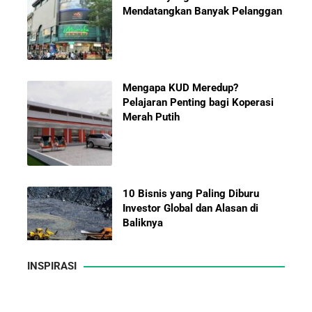
Mendatangkan Banyak Pelanggan
Mengapa KUD Meredup?
Pelajaran Penting bagi Koperasi
Merah Putih
10 Bisnis yang Paling Diburu
Investor Global dan Alasan di
Baliknya
INSPIRASI
Hadiah Piala Dunia 2026: Berapa
Kisah Sukses Yamazaki Bakery dari Jepang hingga