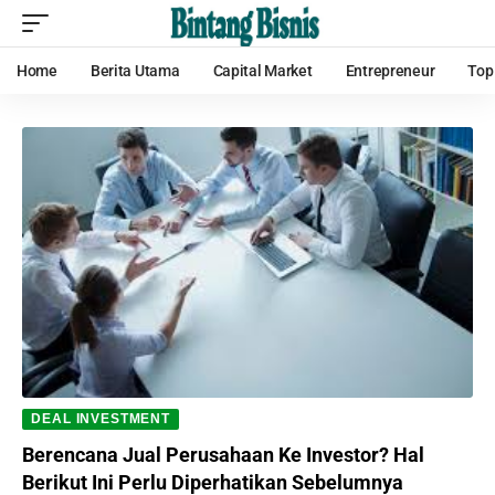
Home
Berita Utama
Capital Market
Entrepreneur
Top
DEAL INVESTMENT
Berencana Jual Perusahaan Ke Investor? Hal
Berikut Ini Perlu Diperhatikan Sebelumnya