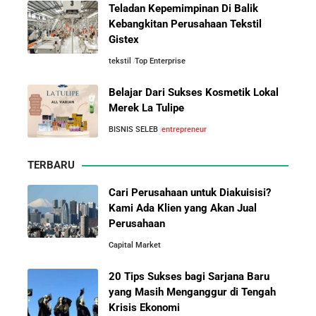
Teladan Kepemimpinan Di Balik
Mengenal Onitsuka Tiger: 8 Fakta
Asal-Usul Kekayaan Erick Thohir dan Boy Thohir
Kebangkitan Perusahaan Tekstil
Menarik di Balik Sepatu Ikonik
Gistex
Asal Jepang
tekstil
Top Enterprise
Kisah Sukses Todd Boehly: Cucu Pekerja Pabrik yang
Membawa Chelsea FC Juara Dunia
Belajar Dari Sukses Kosmetik Lokal
Merek La Tulipe
Arifin Panigoro: Dari Insinyur Listrik Menjadi Raja
10 Pelajaran Bisnis dari Eiger:
BISNIS SELEB
entrepreneur
Energi Indonesia yang Mendirikan Medco Group
Brand Lokal Yang Menjadi Market
Leader di Bisnis Apparel Outdoor
TERBARU
5 Tahun Pertama WhatsApp: Kisah Perintisan,
Perjuangan, dan Keputusan Krusial yang Menentukan
Cari Perusahaan untuk Diakuisisi?
Masa Depan
Kami Ada Klien yang Akan Jual
Perusahaan
Capital Market
Belajar dari Kopi Kenangan: Cara Membangun Resto
Kafe yang Cepat Tumbuh dan Menguntungkan
20 Tips Sukses bagi Sarjana Baru
yang Masih Menganggur di Tengah
Cara Mendirikan Kafe Sukses Seperti Kopi Kenangan,
Krisis Ekonomi