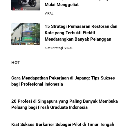
Mulai Menggeliat
VIRAL
10 Rahasia Dapur Kenapa Perusahaan Besar Makin
Besar
15 Strategi Pemasaran Restoran dan
Kafe yang Terbukti Efektif
Mendatangkan Banyak Pelanggan
Jurus-Jurus Bisnis UMKM Agar Bertahan Saat Krisis
Ekonomi dan Penjualan Turun
Kiat Strategi
VIRAL
HOT
Mengapa Orang Kaya Justru Menambah Aset Saat
Krisis Ekonomi
Cara Mendapatkan Pekerjaan di Jepang: Tips Sukses
bagi Profesional Indonesia
20 Profesi di Singapura yang Paling Banyak Membuka
Peluang bagi Fresh Graduate Indonesia
Kiat Sukses Berkarier Sebagai Pilot di Timur Tengah