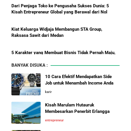
Dari Penjaga Toko ke Pengusaha Sukses Dunia: 5
Pelajaran Karier dari Lionel
Kisah Entrepreneur Global yang Berawal dari Nol
Messi: Awal Sulit Bukan
Penghalang Menuju Kesuksesan
Kiat Keluarga Widjaja Membangun STA Group,
Raksasa Sawit dari Medan
Bisnis-Bisnis dan Pendapatan
5 Karakter yang Membuat Bisnis Tidak Pernah Maju,
Achraf Hakimi, Bintang Sepak
Wajib Dihindari Pengusaha
Bola Asal Maroko yang
BANYAK DISUKA :
Menaklukkan Eropa
10 Hambatan Utama Pemasaran yang Tidak Bisa
10 Cara Efektif Mendapatkan Side
Diselesaikan oleh AI
Job untuk Menambah Income Anda
Investor Asing Incar Take Over
karir
Cara Menggunakan Canva di ChatGPT untuk
Perusahaan Indonesia Skala
Mendesain Presentasi Secara Cepat dan Mudah
Besar
Kisah Marulam Hutauruk
Membesarkan Penerbit Erlangga
5 Pelajaran Hidup dari Pendiri Traveloka untuk Anak
entrepreneur
Muda yang Ingin Sukses