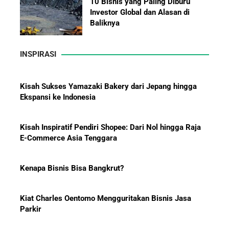
10 Bisnis yang Paling Diburu
Investor Global dan Alasan di
Baliknya
INSPIRASI
Hadiah Piala Dunia 2026: Berapa
Kisah Sukses Yamazaki Bakery dari Jepang hingga
Bonus yang Diterima Para
Ekspansi ke Indonesia
Pemain?
Kisah Inspiratif Pendiri Shopee: Dari Nol hingga Raja
E-Commerce Asia Tenggara
Menanti Solar B50: Mampukah
Kenapa Bisnis Bisa Bangkrut?
Menjadi Revolusi Baru Energi
Nasional dan Menekan Impor
BBM?
Kiat Charles Oentomo Mengguritakan Bisnis Jasa
Parkir