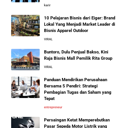
Fore Coffee, dan Tuku: Panduan Lengkap untuk Pemula
karir
10 Pelajaran Bisnis dari Eiger: Brand
Rahasia Sukses Starbucks: Strategi Branding dan
Pengalaman Pelanggan yang Bisa Kamu Tiru
Lokal Yang Menjadi Market Leader di
Bisnis Apparel Outdoor
VIRAL
5 Cara Aman Pindah Kuadran dari Karyawan ke
Entrepreneur Tanpa Bikin Keluarga Kaget & Keuangan
Buntoro, Dulu Penjual Bakso, Kini
Kacau
Raja Bisnis Mall Pemilik Rita Group
VIRAL
10 Kiat Aman Memulai Bisnis dari Nol: Panduan
Lengkap untuk Pemula
Panduan Mendirikan Perusahaan
Bersama 5 Pendiri: Strategi
Pembagian Tugas dan Saham yang
5 Alasan Kenapa Bekerja di Perusahaan Orang Lain
Tepat
Sebelum Memulai Usaha Sendiri Adalah Langkah
Cerdas
entrepreneur
Persaingan Ketat Memperebutkan
5 Alasan Kenapa Kamu Harus Bekerja di Perusahaan
Pasar Sepeda Motor Listrik yang
Orang Lain Sebelum Bikin Bisnis Sendiri