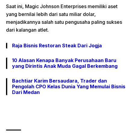
Saat ini, Magic Johnson Enterprises memiliki aset
yang bernilai lebih dari satu miliar dolar,
menjadikannya salah satu pengusaha paling sukses
dari kalangan atlet.
Raja Bisnis Restoran Steak Dari Jogja
10 Alasan Kenapa Banyak Perusahaan Baru
yang Dirintis Anak Muda Gagal Berkembang
Bachtiar Karim Bersaudara, Trader dan
Pengolah CPO Kelas Dunia Yang Memulai Bisnis
Dari Medan