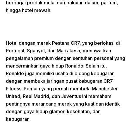
berbagai produk mulai dari pakaian dalam, parfum,
hingga hotel mewah.
Hotel dengan merek Pestana CR7, yang berlokasi di
Portugal, Spanyol, dan Marrakesh, menawarkan
pengalaman premium dengan sentuhan personal yang
mencerminkan gaya hidup Ronaldo. Selain itu,
Ronaldo juga memiliki usaha di bidang kebugaran
dengan membuka jaringan pusat kebugaran CR7
Fitness. Pemain yang pernah membela Manchester
United, Real Madrid, dan Juventus ini memahami
pentingnya merancang merek yang kuat dan identik
dengan gaya hidup glamor, kesehatan, dan
kebugaran.