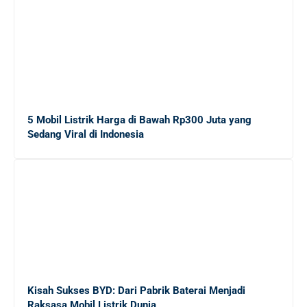
Jangan Menyerah! Tips Tetap Semangat Mencari Kerja
Meski Berkali-Kali Ditolak
10 Cara Meyakinkan Pewawancara dan Sukses di
Wawancara Kerja
5 Mobil Listrik Harga di Bawah Rp300 Juta yang
Cara Halus Menolak Perintah Atasan yang Salah: 10
Sedang Viral di Indonesia
Strategi Efektif
Pilihan Font Terbaik untuk Presentasi Bisnis yang
Memukau di Layar
Gaji Sarjana Fresh Graduate di Jepang: Rincian dalam
Yen dan Rupiah
Kisah Sukses BYD: Dari Pabrik Baterai Menjadi
5 Alasan Magang Kerja Penting untuk Masa Depan
Raksasa Mobil Listrik Dunia