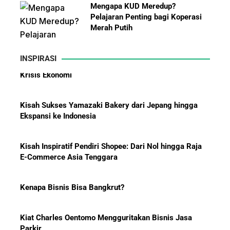
Mengapa KUD Meredup?
Pelajaran Penting bagi Koperasi
Merah Putih
INSPIRASI
Kisah Sukses Yamazaki Bakery dari Jepang hingga
Ekspansi ke Indonesia
10 Bisnis yang Paling Diburu
Investor Global dan Alasan di
Baliknya
Kisah Inspiratif Pendiri Shopee: Dari Nol hingga Raja
E-Commerce Asia Tenggara
Kenapa Bisnis Bisa Bangkrut?
Hadiah Piala Dunia 2026: Berapa
Kiat Charles Oentomo Mengguritakan Bisnis Jasa
Bonus yang Diterima Para
Parkir
Pemain?