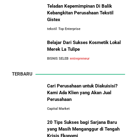
Teladan Kepemimpinan Di Balik
Asal-Usul Kekayaan Erick Thohir dan Boy Thohir
Kebangkitan Perusahaan Tekstil
Gistex
tekstil
Top Enterprise
Kisah Sukses Todd Boehly: Cucu Pekerja Pabrik yang
Perbandingan Gaji Tahunan:
Membawa Chelsea FC Juara Dunia
Antara Indonesia, Singapura,
Belajar Dari Sukses Kosmetik Lokal
Jepang, Malaysia, dan Arab Saudi
Merek La Tulipe
Arifin Panigoro: Dari Insinyur Listrik Menjadi Raja
BISNIS SELEB
entrepreneur
Energi Indonesia yang Mendirikan Medco Group
TERBARU
5 Tahun Pertama WhatsApp: Kisah Perintisan,
Perjuangan, dan Keputusan Krusial yang Menentukan
Cari Perusahaan untuk Diakuisisi?
Masa Depan
Kami Ada Klien yang Akan Jual
Perusahaan
10 Situs E-Commerce China
Capital Market
Terbaik untuk Kulakan Barang
Belajar dari Kopi Kenangan: Cara Membangun Resto
Dagangan dengan Harga Murah
Kafe yang Cepat Tumbuh dan Menguntungkan
20 Tips Sukses bagi Sarjana Baru
yang Masih Menganggur di Tengah
Cara Mendirikan Kafe Sukses Seperti Kopi Kenangan,
Krisis Ekonomi