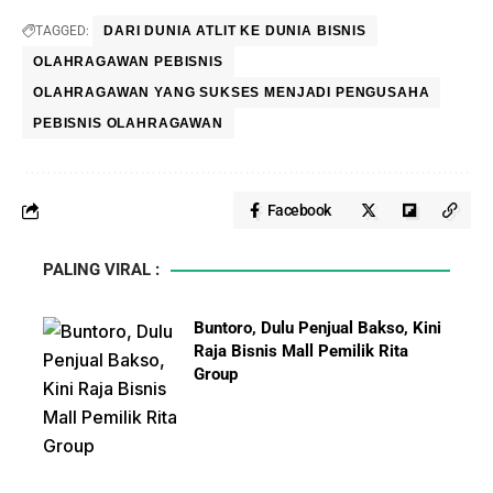
TAGGED:
DARI DUNIA ATLIT KE DUNIA BISNIS
OLAHRAGAWAN PEBISNIS
OLAHRAGAWAN YANG SUKSES MENJADI PENGUSAHA
PEBISNIS OLAHRAGAWAN
Facebook
PALING VIRAL :
Buntoro, Dulu Penjual Bakso, Kini
Raja Bisnis Mall Pemilik Rita
Group