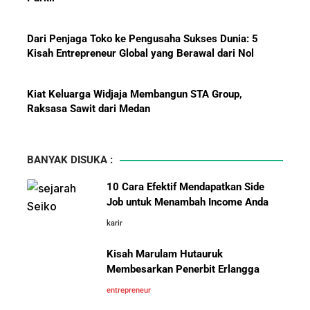
Dari Penjaga Toko ke Pengusaha Sukses Dunia: 5
Kisah Entrepreneur Global yang Berawal dari Nol
Menanti Solar B50: Mampukah
Kiat Keluarga Widjaja Membangun STA Group,
Menjadi Revolusi Baru Energi
Raksasa Sawit dari Medan
Nasional dan Menekan Impor
BBM?
5 Karakter yang Membuat Bisnis Tidak Pernah Maju,
Wajib Dihindari Pengusaha
BANYAK DISUKA :
10 Hambatan Utama Pemasaran yang Tidak Bisa
10 Cara Efektif Mendapatkan Side
Diselesaikan oleh AI
Job untuk Menambah Income Anda
karir
Pelajaran Karier dari Lionel
Cara Menggunakan Canva di ChatGPT untuk
Messi: Awal Sulit Bukan
Mendesain Presentasi Secara Cepat dan Mudah
Kisah Marulam Hutauruk
Penghalang Menuju Kesuksesan
Membesarkan Penerbit Erlangga
5 Pelajaran Hidup dari Pendiri Traveloka untuk Anak
entrepreneur
Muda yang Ingin Sukses