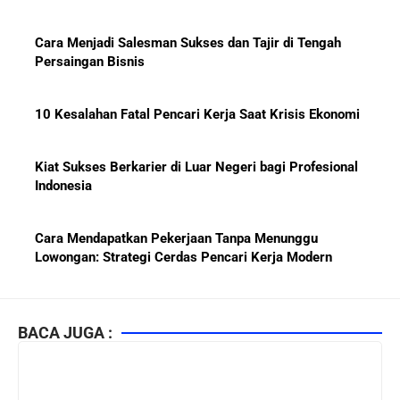
Cara Menjadi Salesman Sukses dan Tajir di Tengah
Persaingan Bisnis
10 Kesalahan Fatal Pencari Kerja Saat Krisis Ekonomi
Kiat Sukses Berkarier di Luar Negeri bagi Profesional
Indonesia
Cara Mendapatkan Pekerjaan Tanpa Menunggu
Lowongan: Strategi Cerdas Pencari Kerja Modern
Kiat Mendapatkan Pekerjaan Tetap di Indonesia 2026
bagi Fresh Graduate
BACA JUGA :
10 Lembaga Sertifikasi IT Paling Terkenal di Dunia dan