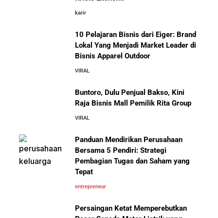
Fore Coffee, dan Tuku: Panduan Lengkap untuk Pemula
karir
10 Pelajaran Bisnis dari Eiger: Brand
Rahasia Sukses Starbucks: Strategi Branding dan
Pengalaman Pelanggan yang Bisa Kamu Tiru
Lokal Yang Menjadi Market Leader di
Bisnis Apparel Outdoor
10 Fakta Unik Tentang On Cloud:
VIRAL
Sepatu yang Sedang Viral di Asia
5 Cara Aman Pindah Kuadran dari Karyawan ke
Entrepreneur Tanpa Bikin Keluarga Kaget & Keuangan
Buntoro, Dulu Penjual Bakso, Kini
Kacau
Raja Bisnis Mall Pemilik Rita Group
VIRAL
10 Kiat Aman Memulai Bisnis dari Nol: Panduan
Lengkap untuk Pemula
Panduan Mendirikan Perusahaan
Mengenal Onitsuka Tiger: 8 Fakta
Bersama 5 Pendiri: Strategi
Menarik di Balik Sepatu Ikonik
Asal Jepang
Pembagian Tugas dan Saham yang
5 Alasan Kenapa Bekerja di Perusahaan Orang Lain
Tepat
Sebelum Memulai Usaha Sendiri Adalah Langkah
Cerdas
entrepreneur
Persaingan Ketat Memperebutkan
5 Alasan Kenapa Kamu Harus Bekerja di Perusahaan