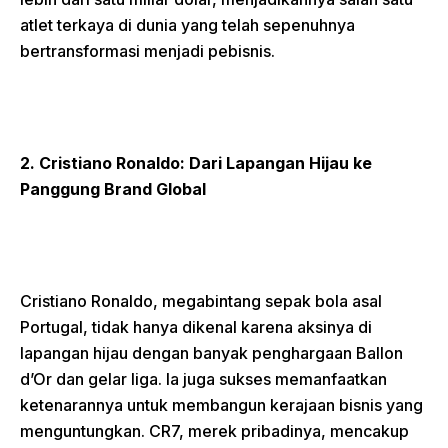
atlet terkaya di dunia yang telah sepenuhnya
bertransformasi menjadi pebisnis.
2. Cristiano Ronaldo: Dari Lapangan Hijau ke
Panggung Brand Global
Cristiano Ronaldo, megabintang sepak bola asal
Portugal, tidak hanya dikenal karena aksinya di
lapangan hijau dengan banyak penghargaan Ballon
d’Or dan gelar liga. Ia juga sukses memanfaatkan
ketenarannya untuk membangun kerajaan bisnis yang
menguntungkan. CR7, merek pribadinya, mencakup