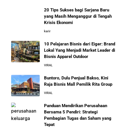
20 Tips Sukses bagi Sarjana Baru
yang Masih Menganggur di Tengah
Belajar dari Kopi Kenangan: Cara Membangun Resto
10 Pelajaran Bisnis dari Eiger:
Krisis Ekonomi
Kafe yang Cepat Tumbuh dan Menguntungkan
Brand Lokal Yang Menjadi Market
Leader di Bisnis Apparel Outdoor
karir
Cara Mendirikan Kafe Sukses Seperti Kopi Kenangan,
10 Pelajaran Bisnis dari Eiger: Brand
Fore Coffee, dan Tuku: Panduan Lengkap untuk Pemula
Lokal Yang Menjadi Market Leader di
Bisnis Apparel Outdoor
Rahasia Sukses Starbucks: Strategi Branding dan
VIRAL
Pengalaman Pelanggan yang Bisa Kamu Tiru
Buntoro, Dulu Penjual Bakso, Kini
Raja Bisnis Mall Pemilik Rita Group
5 Cara Aman Pindah Kuadran dari Karyawan ke
Entrepreneur Tanpa Bikin Keluarga Kaget & Keuangan
VIRAL
Kacau
Panduan Mendirikan Perusahaan
Bersama 5 Pendiri: Strategi
10 Kiat Aman Memulai Bisnis dari Nol: Panduan
Pembagian Tugas dan Saham yang
Lengkap untuk Pemula
Tepat