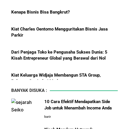
BBM?
Kenapa Bisnis Bisa Bangkrut?
Kiat Charles Oentomo Mengguritakan Bisnis Jasa
Pelajaran Karier dari Lionel
Parkir
Messi: Awal Sulit Bukan
Penghalang Menuju Kesuksesan
Dari Penjaga Toko ke Pengusaha Sukses Dunia: 5
Kisah Entrepreneur Global yang Berawal dari Nol
Kiat Keluarga Widjaja Membangun STA Group,
Bisnis-Bisnis dan Pendapatan
Raksasa Sawit dari Medan
Achraf Hakimi, Bintang Sepak
Bola Asal Maroko yang
BANYAK DISUKA :
Menaklukkan Eropa
5 Karakter yang Membuat Bisnis Tidak Pernah Maju,
Wajib Dihindari Pengusaha
10 Cara Efektif Mendapatkan Side
Job untuk Menambah Income Anda
10 Hambatan Utama Pemasaran yang Tidak Bisa
Investor Asing Incar Take Over
karir
Diselesaikan oleh AI
Perusahaan Indonesia Skala
Besar