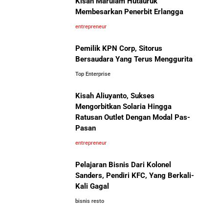
Kisah Marulam Hutauruk
Membesarkan Penerbit Erlangga
Cara Menggunakan Canva di ChatGPT untuk
entrepreneur
Mendesain Presentasi Secara Cepat dan Mudah
Pemilik KPN Corp, Sitorus
5 Pelajaran Hidup dari Pendiri Traveloka untuk Anak
Bersaudara Yang Terus Menggurita
Muda yang Ingin Sukses
Perbandingan Gaji Tahunan:
Top Enterprise
Antara Indonesia, Singapura,
Jepang, Malaysia, dan Arab Saudi
Kisah Aliuyanto, Sukses
Jangan Mau Selamanya Jadi Karyawan! Saatnya
Menjadi Pengusaha dan Mengubah Hidup Anda
Mengorbitkan Solaria Hingga
Ratusan Outlet Dengan Modal Pas-
Pasan
Panduan Lengkap Membangun Pasar Ekspor: Cara
entrepreneur
UMKM Indonesia Menembus Pasar Global
Pelajaran Bisnis Dari Kolonel
5 Pengusaha Pribumi Tersukses Dalam Bisnis
Sanders, Pendiri KFC, Yang Berkali-
Kali Gagal
10 Situs E-Commerce China
Terbaik untuk Kulakan Barang
bisnis resto
Lima Salesman Dunia yang Menjadi Miliarder Sukses
Dagangan dengan Harga Murah