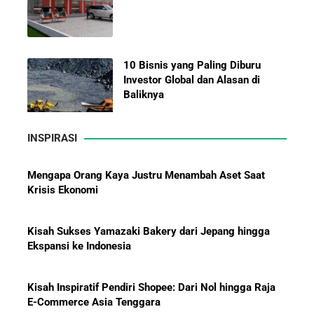
10 Bisnis yang Paling Diburu
Investor Global dan Alasan di
Baliknya
INSPIRASI
Mengapa Orang Kaya Justru Menambah Aset Saat
Hadiah Piala Dunia 2026: Berapa
Krisis Ekonomi
Bonus yang Diterima Para
Pemain?
Kisah Sukses Yamazaki Bakery dari Jepang hingga
Ekspansi ke Indonesia
Kisah Inspiratif Pendiri Shopee: Dari Nol hingga Raja
Menanti Solar B50: Mampukah
E-Commerce Asia Tenggara
Menjadi Revolusi Baru Energi
Nasional dan Menekan Impor