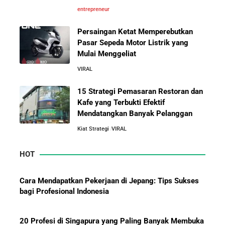
entrepreneur
5 Alasan Kenapa Bekerja di Perusahaan Orang Lain
Sebelum Memulai Usaha Sendiri Adalah Langkah
Persaingan Ketat Memperebutkan
Cerdas
Pasar Sepeda Motor Listrik yang
Mulai Menggeliat
5 Alasan Kenapa Kamu Harus Bekerja di Perusahaan
VIRAL
Orang Lain Sebelum Bikin Bisnis Sendiri
15 Strategi Pemasaran Restoran dan
Kafe yang Terbukti Efektif
10 Rahasia Dapur Kenapa Perusahaan Besar Makin
Mendatangkan Banyak Pelanggan
Besar
Kiat Strategi
VIRAL
Jurus-Jurus Bisnis UMKM Agar Bertahan Saat Krisis
HOT
Ekonomi dan Penjualan Turun
Cara Mendapatkan Pekerjaan di Jepang: Tips Sukses
Mengapa Orang Kaya Justru Menambah Aset Saat
bagi Profesional Indonesia
Krisis Ekonomi
20 Profesi di Singapura yang Paling Banyak Membuka