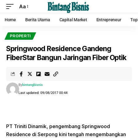
Aa
Home
Berita Utama
Capital Market
Entrepreneur
Top
PROPERTI
Springwood Residence Gandeng
FiberStar Bangun Jaringan Fiber Optik
By
bintangbisnis
Last updated: 09/08/2017 00:44
PT Triniti Dinamik, pengembang Springwood
Residence di Serpong kini tengah mengembangkan