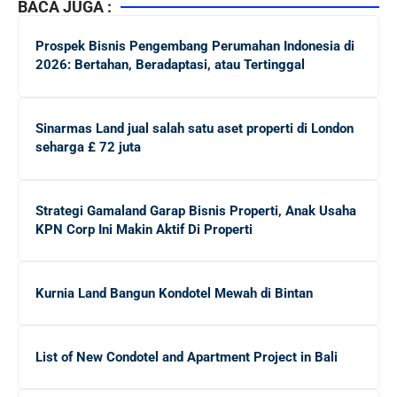
bagi Fresh Graduate
BACA JUGA :
Prospek Bisnis Pengembang Perumahan Indonesia di
10 Lembaga Sertifikasi IT Paling Terkenal di Dunia dan
2026: Bertahan, Beradaptasi, atau Tertinggal
Paling Diakui di Indonesia
Menjaga Hubungan Baik dengan Atasan: Kunci Sukses
Sinarmas Land jual salah satu aset properti di London
Karier untuk Pemula
seharga £ 72 juta
Karier di Perusahaan Multinasional vs Nasional:
Strategi Gamaland Garap Bisnis Properti, Anak Usaha
Panduan Lengkap Bagi Pemula di Dunia Kerja
KPN Corp Ini Makin Aktif Di Properti
Mengapa Karier di Perusahaan Multinasional Lebih
Menjanjikan daripada di Konglomerasi Lokal ?
Kurnia Land Bangun Kondotel Mewah di Bintan
Pantas Saja Banyak yang Kabur ke Jepang: Gaji
List of New Condotel and Apartment Project in Bali
Karyawan Lulusan SLTA Bisa Tembus Rp 39 Juta Per
Bulan!