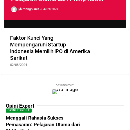
By
bintangbisnis
04/09/2024
Faktor Kunci Yang
Mempengaruhi Startup
Indonesia Memilih IPO di Amerika
Serikat
02/08/2024
- Advertisement -
Opini Expert
OPINI EXPERT
Menggali Rahasia Sukses
Pemasaran: Pelajaran Utama dari