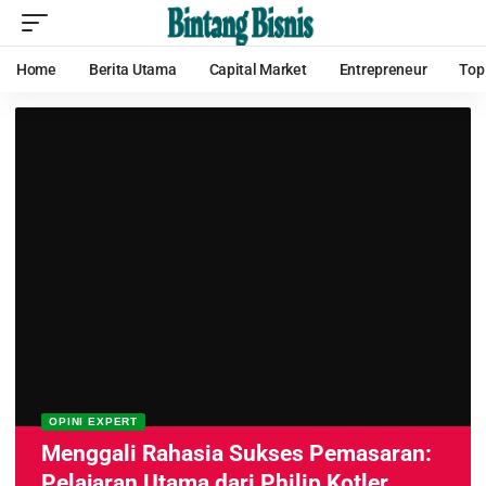
Home
Berita Utama
Capital Market
Entrepreneur
Top
OPINI EXPERT
Menggali Rahasia Sukses Pemasaran:
Pelajaran Utama dari Philip Kotler