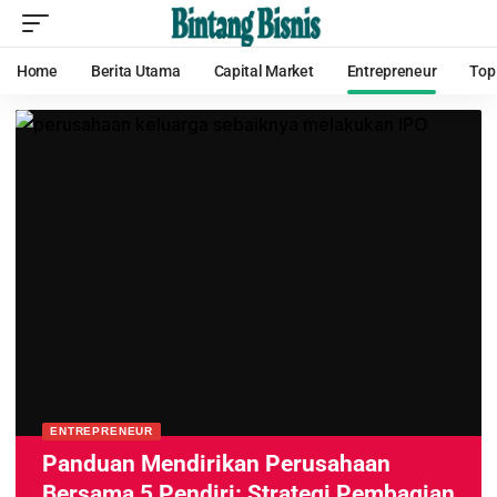
Home
Berita Utama
Capital Market
Entrepreneur
Top
ENTREPRENEUR
Panduan Mendirikan Perusahaan
Bersama 5 Pendiri: Strategi Pembagian