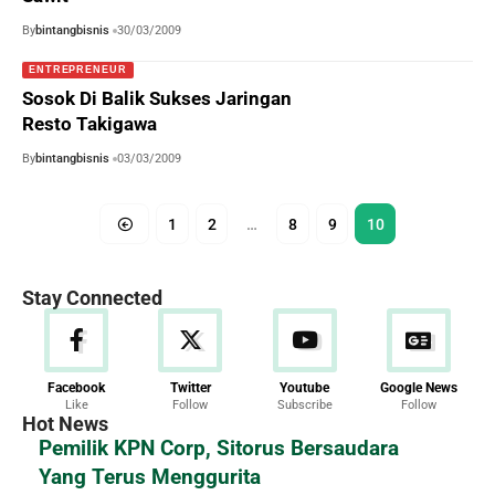
By
bintangbisnis
30/03/2009
ENTREPRENEUR
Sosok Di Balik Sukses Jaringan
Resto Takigawa
By
bintangbisnis
03/03/2009
1
2
…
8
9
10
Stay Connected
Facebook
Twitter
Youtube
Google News
Like
Follow
Subscribe
Follow
Hot News
Pemilik KPN Corp, Sitorus Bersaudara
Yang Terus Menggurita