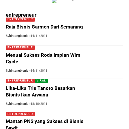
entrepreneur
ENTREPRENEUR
Raja Bisnis Garmen Dari Semarang
By
bintangbisnis
14/11/2011
ENTREPRENEUR
Menuai Sukses Roda Impian Wim
Cycle
By
bintangbisnis
14/11/2011
ENTREPRENEUR
VIRAL
Lika-Liku Tris Tanoto Besarkan
Bisnis Ikan Arwana
By
bintangbisnis
18/10/2011
ENTREPRENEUR
Mantan PNS yang Sukses di Bisnis
Sawit