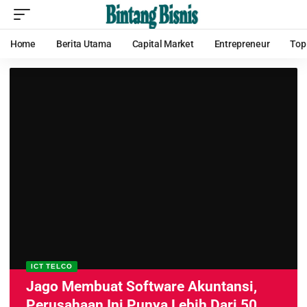
Home
Berita Utama
Capital Market
Entrepreneur
Top
ICT TELCO
Jago Membuat Software Akuntansi,
Perusahaan Ini Punya Lebih Dari 50