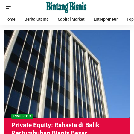
Home
Berita Utama
Capital Market
Entrepreneur
Top
INVESTOR
Private Equity: Rahasia di Balik
Pertumbuhan Bisnis Besar