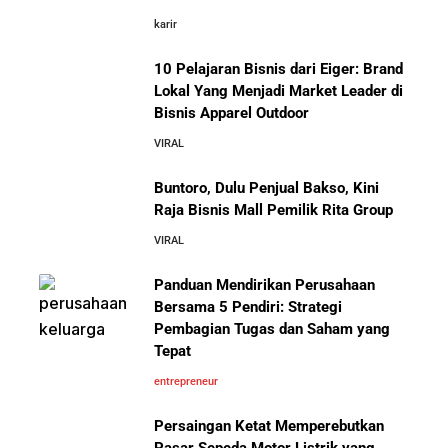
karir
Cara Mendirikan Kafe Sukses Seperti Kopi Kenangan,
10 Pelajaran Bisnis dari Eiger: Brand
Fore Coffee, dan Tuku: Panduan Lengkap untuk Pemula
Lokal Yang Menjadi Market Leader di
Bisnis Apparel Outdoor
10 Fakta Unik Tentang On Cloud:
Rahasia Sukses Starbucks: Strategi Branding dan
VIRAL
Sepatu yang Sedang Viral di Asia
Pengalaman Pelanggan yang Bisa Kamu Tiru
Buntoro, Dulu Penjual Bakso, Kini
5 Cara Aman Pindah Kuadran dari Karyawan ke
Raja Bisnis Mall Pemilik Rita Group
Entrepreneur Tanpa Bikin Keluarga Kaget & Keuangan
VIRAL
Kacau
Panduan Mendirikan Perusahaan
Mengenal Onitsuka Tiger: 8 Fakta
Bersama 5 Pendiri: Strategi
Menarik di Balik Sepatu Ikonik
10 Kiat Aman Memulai Bisnis dari Nol: Panduan
Asal Jepang
Pembagian Tugas dan Saham yang
Lengkap untuk Pemula
Tepat
entrepreneur
5 Alasan Kenapa Bekerja di Perusahaan Orang Lain
Sebelum Memulai Usaha Sendiri Adalah Langkah
Persaingan Ketat Memperebutkan
Cerdas