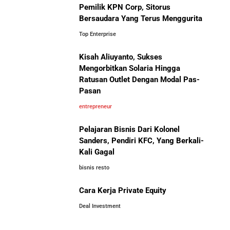
Pemilik KPN Corp, Sitorus
5 Pelajaran Hidup dari Pendiri Traveloka untuk Anak
Bersaudara Yang Terus Menggurita
Muda yang Ingin Sukses
Top Enterprise
Jangan Mau Selamanya Jadi Karyawan! Saatnya
Kisah Aliuyanto, Sukses
Bisnis-Bisnis dan Pendapatan
Menjadi Pengusaha dan Mengubah Hidup Anda
Mengorbitkan Solaria Hingga
Achraf Hakimi, Bintang Sepak
Ratusan Outlet Dengan Modal Pas-
Bola Asal Maroko yang
Pasan
Menaklukkan Eropa
Panduan Lengkap Membangun Pasar Ekspor: Cara
UMKM Indonesia Menembus Pasar Global
entrepreneur
Pelajaran Bisnis Dari Kolonel
5 Pengusaha Pribumi Tersukses Dalam Bisnis
Sanders, Pendiri KFC, Yang Berkali-
Kali Gagal
Lima Salesman Dunia yang Menjadi Miliarder Sukses
bisnis resto
Investor Asing Incar Take Over
Cara Kerja Private Equity
Perusahaan Indonesia Skala
Kisah Sukses Metrodata Electronics: Raja Bisnis TI
Besar
Deal Investment
Yang Berawal Dari Distributor Sederhana