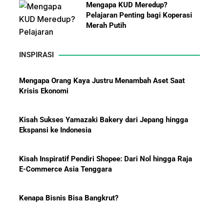
Mengapa KUD Meredup?
Pelajaran Penting bagi Koperasi
Merah Putih
INSPIRASI
Mengapa Orang Kaya Justru Menambah Aset Saat
Krisis Ekonomi
10 Bisnis yang Paling Diburu
Investor Global dan Alasan di
Kisah Sukses Yamazaki Bakery dari Jepang hingga
Baliknya
Ekspansi ke Indonesia
Kisah Inspiratif Pendiri Shopee: Dari Nol hingga Raja
E-Commerce Asia Tenggara
Hadiah Piala Dunia 2026: Berapa
Kenapa Bisnis Bisa Bangkrut?
Bonus yang Diterima Para
Pemain?
Kiat Charles Oentomo Mengguritakan Bisnis Jasa