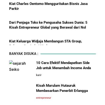
Parkir
Dari Penjaga Toko ke Pengusaha Sukses Dunia: 5
Menanti Solar B50: Mampukah
Kisah Entrepreneur Global yang Berawal dari Nol
Menjadi Revolusi Baru Energi
Nasional dan Menekan Impor
Kiat Keluarga Widjaja Membangun STA Group,
BBM?
Raksasa Sawit dari Medan
BANYAK DISUKA :
5 Karakter yang Membuat Bisnis Tidak Pernah Maju,
Wajib Dihindari Pengusaha
10 Cara Efektif Mendapatkan Side
Job untuk Menambah Income Anda
10 Hambatan Utama Pemasaran yang Tidak Bisa
karir
Pelajaran Karier dari Lionel
Diselesaikan oleh AI
Messi: Awal Sulit Bukan
Kisah Marulam Hutauruk
Penghalang Menuju Kesuksesan
Membesarkan Penerbit Erlangga
Cara Menggunakan Canva di ChatGPT untuk
Mendesain Presentasi Secara Cepat dan Mudah
entrepreneur