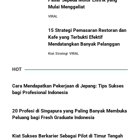
Pasar Sepeda Motor Listrik yang
Mulai Menggeliat
10 Pelajaran Bisnis dari Eiger:
5 Alasan Kenapa Kamu Harus Bekerja di Perusahaan
Brand Lokal Yang Menjadi Market
VIRAL
Orang Lain Sebelum Bikin Bisnis Sendiri
Leader di Bisnis Apparel Outdoor
15 Strategi Pemasaran Restoran dan
Kafe yang Terbukti Efektif
10 Rahasia Dapur Kenapa Perusahaan Besar Makin
Mendatangkan Banyak Pelanggan
Besar
Kiat Strategi
VIRAL
Jurus-Jurus Bisnis UMKM Agar Bertahan Saat Krisis
HOT
Ekonomi dan Penjualan Turun
Cara Mendapatkan Pekerjaan di Jepang: Tips Sukses
Mengapa Orang Kaya Justru Menambah Aset Saat
bagi Profesional Indonesia
Krisis Ekonomi
20 Profesi di Singapura yang Paling Banyak Membuka
Peluang bagi Fresh Graduate Indonesia
Kiat Sukses Berkarier Sebagai Pilot di Timur Tengah