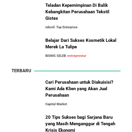
Kisah Wardah Group: Dari Usaha Rumahan Jadi
Teladan Kepemimpinan Di Balik
Pemimpin Industri Kecantikan Nasional
Kebangkitan Perusahaan Tekstil
Gistex
tekstil
Top Enterprise
Asal-Usul Kekayaan Erick Thohir dan Boy Thohir
Perbandingan Gaji Tahunan:
Antara Indonesia, Singapura,
Belajar Dari Sukses Kosmetik Lokal
Jepang, Malaysia, dan Arab Saudi
Kisah Sukses Todd Boehly: Cucu Pekerja Pabrik yang
Merek La Tulipe
Membawa Chelsea FC Juara Dunia
BISNIS SELEB
entrepreneur
Arifin Panigoro: Dari Insinyur Listrik Menjadi Raja
TERBARU
Energi Indonesia yang Mendirikan Medco Group
Cari Perusahaan untuk Diakuisisi?
Kami Ada Klien yang Akan Jual
5 Tahun Pertama WhatsApp: Kisah Perintisan,
Perusahaan
10 Situs E-Commerce China
Perjuangan, dan Keputusan Krusial yang Menentukan
Capital Market
Terbaik untuk Kulakan Barang
Masa Depan
Dagangan dengan Harga Murah
20 Tips Sukses bagi Sarjana Baru
Belajar dari Kopi Kenangan: Cara Membangun Resto
yang Masih Menganggur di Tengah
Kafe yang Cepat Tumbuh dan Menguntungkan
Krisis Ekonomi