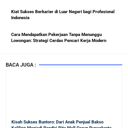
Kiat Sukses Berkarier di Luar Negeri bagi Profesional
Indonesia
Cara Mendapatkan Pekerjaan Tanpa Menunggu
Lowongan: Strategi Cerdas Pencari Kerja Modern
Kiat Mendapatkan Pekerjaan Tetap di Indonesia 2026
bagi Fresh Graduate
BACA JUGA :
10 Lembaga Sertifikasi IT Paling Terkenal di Dunia dan
Paling Diakui di Indonesia
Menjaga Hubungan Baik dengan Atasan: Kunci Sukses
Karier untuk Pemula
Kisah Sukses Buntoro: Dari Anak Penjual Bakso
Karier di Perusahaan Multinasional vs Nasional:
Keliling Menjadi Pendiri Rita Mall Group Purwokerto