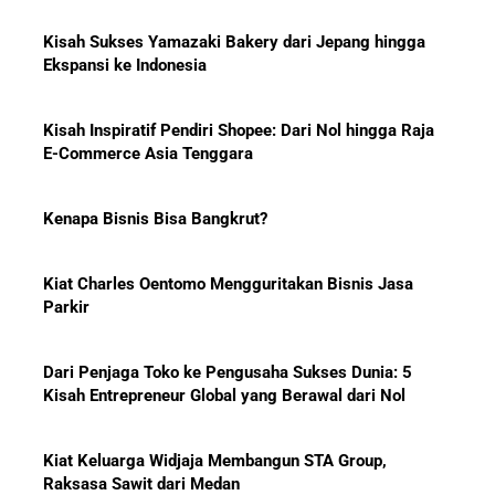
Kisah Sukses Yamazaki Bakery dari Jepang hingga
Ekspansi ke Indonesia
10 Bisnis yang Paling Diburu
Investor Global dan Alasan di
Baliknya
Kisah Inspiratif Pendiri Shopee: Dari Nol hingga Raja
E-Commerce Asia Tenggara
Kenapa Bisnis Bisa Bangkrut?
Hadiah Piala Dunia 2026: Berapa
Kiat Charles Oentomo Mengguritakan Bisnis Jasa
Bonus yang Diterima Para
Parkir
Pemain?
Dari Penjaga Toko ke Pengusaha Sukses Dunia: 5
Kisah Entrepreneur Global yang Berawal dari Nol
Menanti Solar B50: Mampukah
Kiat Keluarga Widjaja Membangun STA Group,
Menjadi Revolusi Baru Energi
Raksasa Sawit dari Medan
Nasional dan Menekan Impor