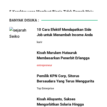
BBM?
5 Karakter yang Membuat Bisnis Tidak Pernah Maju,
Wajib Dihindari Pengusaha
BANYAK DISUKA :
10 Hambatan Utama Pemasaran yang Tidak Bisa
10 Cara Efektif Mendapatkan Side
Diselesaikan oleh AI
Job untuk Menambah Income Anda
karir
Pelajaran Karier dari Lionel
Cara Menggunakan Canva di ChatGPT untuk
Messi: Awal Sulit Bukan
Mendesain Presentasi Secara Cepat dan Mudah
Kisah Marulam Hutauruk
Penghalang Menuju Kesuksesan
Membesarkan Penerbit Erlangga
5 Pelajaran Hidup dari Pendiri Traveloka untuk Anak
entrepreneur
Muda yang Ingin Sukses
Pemilik KPN Corp, Sitorus
Bersaudara Yang Terus Menggurita
Jangan Mau Selamanya Jadi Karyawan! Saatnya
Menjadi Pengusaha dan Mengubah Hidup Anda
Top Enterprise
Kisah Aliuyanto, Sukses
Bisnis-Bisnis dan Pendapatan
Panduan Lengkap Membangun Pasar Ekspor: Cara
Mengorbitkan Solaria Hingga
Achraf Hakimi, Bintang Sepak