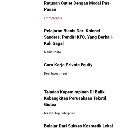
UMKM Indonesia Menembus Pasar Global
Ratusan Outlet Dengan Modal Pas-
Bola Asal Maroko yang
Pasan
Menaklukkan Eropa
5 Pengusaha Pribumi Tersukses Dalam Bisnis
entrepreneur
Pelajaran Bisnis Dari Kolonel
Lima Salesman Dunia yang Menjadi Miliarder Sukses
Sanders, Pendiri KFC, Yang Berkali-
Kali Gagal
Kisah Sukses Metrodata Electronics: Raja Bisnis TI
bisnis resto
Yang Berawal Dari Distributor Sederhana
Investor Asing Incar Take Over
Cara Kerja Private Equity
Perusahaan Indonesia Skala
Besar
Deal Investment
Kisah Wardah Group: Dari Usaha Rumahan Jadi
Pemimpin Industri Kecantikan Nasional
Teladan Kepemimpinan Di Balik
Asal-Usul Kekayaan Erick Thohir dan Boy Thohir
Kebangkitan Perusahaan Tekstil
Gistex
tekstil
Top Enterprise
Kisah Sukses Todd Boehly: Cucu Pekerja Pabrik yang
Perbandingan Gaji Tahunan:
Membawa Chelsea FC Juara Dunia
Antara Indonesia, Singapura,
Belajar Dari Sukses Kosmetik Lokal
Jepang, Malaysia, dan Arab Saudi