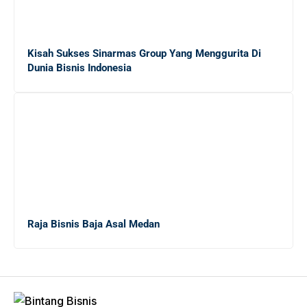
Menambah Income Anda
Mengungkap Dunia Freelance: Apakah Ekonomi Gig
Kisah Sukses Sinarmas Group Yang Menggurita Di
Tepat untuk Lulusan Baru?
Dunia Bisnis Indonesia
Panduan Lengkap Menghadapi Persaingan Kerja untuk
Fresh Graduate
20 Tips Sukses bagi Sarjana Baru yang Masih
Menganggur di Tengah Krisis Ekonomi
Raja Bisnis Baja Asal Medan