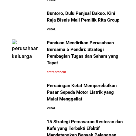
Sepatu yang Sedang Viral di Asia
5 Cara Aman Pindah Kuadran dari Karyawan ke
Entrepreneur Tanpa Bikin Keluarga Kaget & Keuangan
Buntoro, Dulu Penjual Bakso, Kini
Kacau
Raja Bisnis Mall Pemilik Rita Group
VIRAL
10 Kiat Aman Memulai Bisnis dari Nol: Panduan
Lengkap untuk Pemula
Panduan Mendirikan Perusahaan
Mengenal Onitsuka Tiger: 8 Fakta
Bersama 5 Pendiri: Strategi
Menarik di Balik Sepatu Ikonik
Asal Jepang
Pembagian Tugas dan Saham yang
5 Alasan Kenapa Bekerja di Perusahaan Orang Lain
Tepat
Sebelum Memulai Usaha Sendiri Adalah Langkah
Cerdas
entrepreneur
Persaingan Ketat Memperebutkan
5 Alasan Kenapa Kamu Harus Bekerja di Perusahaan
Pasar Sepeda Motor Listrik yang
Orang Lain Sebelum Bikin Bisnis Sendiri
Mulai Menggeliat
10 Pelajaran Bisnis dari Eiger:
Brand Lokal Yang Menjadi Market
VIRAL
10 Rahasia Dapur Kenapa Perusahaan Besar Makin
Leader di Bisnis Apparel Outdoor
Besar
15 Strategi Pemasaran Restoran dan
Kafe yang Terbukti Efektif
Mendatangkan Banyak Pelanggan
Jurus-Jurus Bisnis UMKM Agar Bertahan Saat Krisis