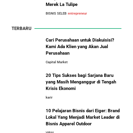
Merek La Tulipe
Arifin Panigoro: Dari Insinyur Listrik Menjadi Raja
BISNIS SELEB
entrepreneur
Energi Indonesia yang Mendirikan Medco Group
TERBARU
5 Tahun Pertama WhatsApp: Kisah Perintisan,
Perjuangan, dan Keputusan Krusial yang Menentukan
Cari Perusahaan untuk Diakuisisi?
Masa Depan
Kami Ada Klien yang Akan Jual
Perusahaan
10 Situs E-Commerce China
Capital Market
Terbaik untuk Kulakan Barang
Belajar dari Kopi Kenangan: Cara Membangun Resto
Dagangan dengan Harga Murah
Kafe yang Cepat Tumbuh dan Menguntungkan
20 Tips Sukses bagi Sarjana Baru
yang Masih Menganggur di Tengah
Cara Mendirikan Kafe Sukses Seperti Kopi Kenangan,
Krisis Ekonomi
Fore Coffee, dan Tuku: Panduan Lengkap untuk Pemula
karir
10 Pelajaran Bisnis dari Eiger: Brand
Rahasia Sukses Starbucks: Strategi Branding dan
Pengalaman Pelanggan yang Bisa Kamu Tiru
Lokal Yang Menjadi Market Leader di
Bisnis Apparel Outdoor
10 Fakta Unik Tentang On Cloud:
VIRAL