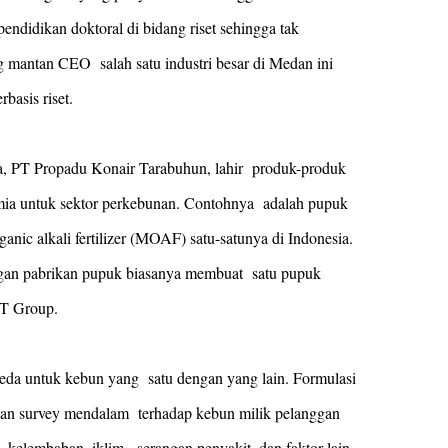
ndidikan doktoral di bidang riset sehingga tak
 mantan CEO salah satu industri besar di Medan ini
basis riset.
ya, PT Propadu Konair Tarabuhun, lahir produk-produk
imia untuk sektor perkebunan. Contohnya adalah pupuk
nic alkali fertilizer (MOAF) satu-satunya di Indonesia.
ngan pabrikan pupuk biasanya membuat satu pupuk
KT Group.
beda untuk kebun yang satu dengan yang lain. Formulasi
ukan survey mendalam terhadap kebun milik pelanggan
, kelembaban, iklim, serangan penyakit, dan faktor lain