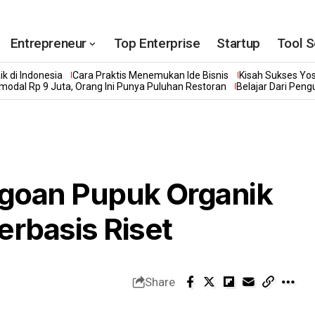
Entrepreneur
Top Enterprise
Startup
Tool S
k di Indonesia
Cara Praktis Menemukan Ide Bisnis
Kisah Sukses Yo
modal Rp 9 Juta, Orang Ini Punya Puluhan Restoran
Belajar Dari Pen
agoan Pupuk Organik
erbasis Riset
Share