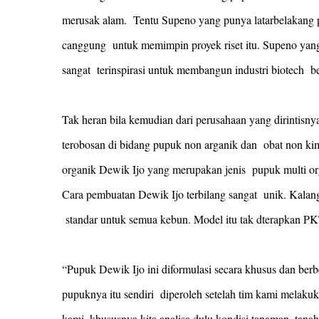
merusak alam. Tentu Supeno yang punya latarbelakang pe
canggung untuk memimpin proyek riset itu. Supeno yang
sangat terinspirasi untuk membangun industri biotech ber
Tak heran bila kemudian dari perusahaan yang dirintisn
terobosan di bidang pupuk non arganik dan obat non k
organik Dewik Ijo yang merupakan jenis pupuk multi orga
Cara pembuatan Dewik Ijo terbilang sangat unik. Kala
standar untuk semua kebun. Model itu tak dterapkan P
“Pupuk Dewik Ijo ini diformulasi secara khusus dan ber
pupuknya itu sendiri diperoleh setelah tim kami melak
kami, khususnya kita analisa dulu kondisi tanaman, tanah