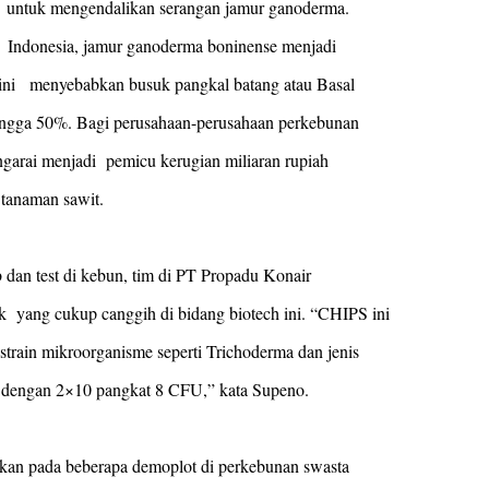
k untuk mengendalikan serangan jamur ganoderma.
i Indonesia, jamur ganoderma boninense menjadi
ini menyebabkan busuk pangkal batang atau Basal
ingga 50%. Bagi perusahaan-perusahaan perkebunan
ngarai menjadi pemicu kerugian miliaran rupiah
 tanaman sawit.
b dan test di kebun, tim di PT Propadu Konair
 yang cukup canggih di bidang biotech ini. “CHIPS ini
strain mikroorganisme seperti Trichoderma dan jenis
 dengan 2×10 pangkat 8 CFU,” kata Supeno.
akan pada beberapa demoplot di perkebunan swasta