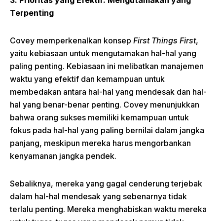
3. Prioritas yang Efektif: Mengutamakan yang
Terpenting
Covey memperkenalkan konsep
First Things First
,
yaitu kebiasaan untuk mengutamakan hal-hal yang
paling penting. Kebiasaan ini melibatkan manajemen
waktu yang efektif dan kemampuan untuk
membedakan antara hal-hal yang mendesak dan hal-
hal yang benar-benar penting. Covey menunjukkan
bahwa orang sukses memiliki kemampuan untuk
fokus pada hal-hal yang paling bernilai dalam jangka
panjang, meskipun mereka harus mengorbankan
kenyamanan jangka pendek.
Sebaliknya, mereka yang gagal cenderung terjebak
dalam hal-hal mendesak yang sebenarnya tidak
terlalu penting. Mereka menghabiskan waktu mereka