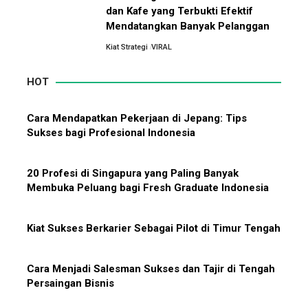
5 Alasan Kenapa Kamu Harus Bekerja di Perusahaan
dan Kafe yang Terbukti Efektif
Orang Lain Sebelum Bikin Bisnis Sendiri
Mendatangkan Banyak Pelanggan
Kiat Strategi
VIRAL
Jurus-Jurus Bisnis UMKM Agar Bertahan Saat Krisis
Ekonomi dan Penjualan Turun
HOT
Mengapa Orang Kaya Justru Menambah Aset Saat
Cara Mendapatkan Pekerjaan di Jepang: Tips
Krisis Ekonomi
Sukses bagi Profesional Indonesia
20 Profesi di Singapura yang Paling Banyak
Membuka Peluang bagi Fresh Graduate Indonesia
Kiat Sukses Berkarier Sebagai Pilot di Timur Tengah
Cara Menjadi Salesman Sukses dan Tajir di Tengah
Persaingan Bisnis