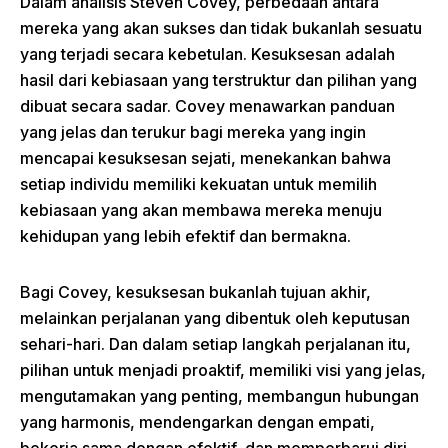
Dalam analisis Steven Covey, perbedaan antara
mereka yang akan sukses dan tidak bukanlah sesuatu
yang terjadi secara kebetulan. Kesuksesan adalah
hasil dari kebiasaan yang terstruktur dan pilihan yang
dibuat secara sadar. Covey menawarkan panduan
yang jelas dan terukur bagi mereka yang ingin
mencapai kesuksesan sejati, menekankan bahwa
setiap individu memiliki kekuatan untuk memilih
kebiasaan yang akan membawa mereka menuju
kehidupan yang lebih efektif dan bermakna.
Bagi Covey, kesuksesan bukanlah tujuan akhir,
melainkan perjalanan yang dibentuk oleh keputusan
sehari-hari. Dan dalam setiap langkah perjalanan itu,
pilihan untuk menjadi proaktif, memiliki visi yang jelas,
mengutamakan yang penting, membangun hubungan
yang harmonis, mendengarkan dengan empati,