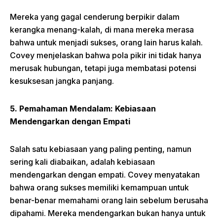
Mereka yang gagal cenderung berpikir dalam
kerangka menang-kalah, di mana mereka merasa
bahwa untuk menjadi sukses, orang lain harus kalah.
Covey menjelaskan bahwa pola pikir ini tidak hanya
merusak hubungan, tetapi juga membatasi potensi
kesuksesan jangka panjang.
5. Pemahaman Mendalam: Kebiasaan
Mendengarkan dengan Empati
Salah satu kebiasaan yang paling penting, namun
sering kali diabaikan, adalah kebiasaan
mendengarkan dengan empati. Covey menyatakan
bahwa orang sukses memiliki kemampuan untuk
benar-benar memahami orang lain sebelum berusaha
dipahami. Mereka mendengarkan bukan hanya untuk