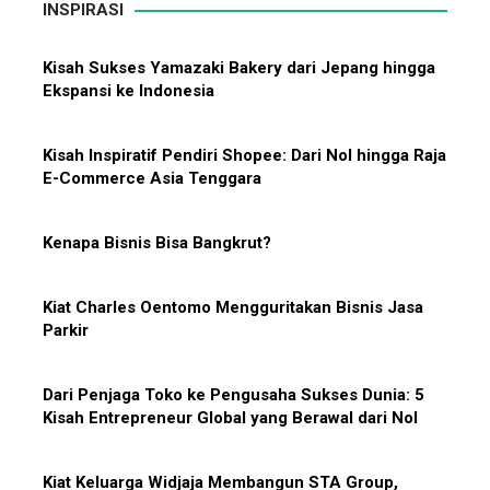
INSPIRASI
Kisah Sukses Yamazaki Bakery dari Jepang hingga
Ekspansi ke Indonesia
10 Bisnis yang Paling Diburu
Investor Global dan Alasan di
Baliknya
Kisah Inspiratif Pendiri Shopee: Dari Nol hingga Raja
E-Commerce Asia Tenggara
Kenapa Bisnis Bisa Bangkrut?
Hadiah Piala Dunia 2026: Berapa
Kiat Charles Oentomo Mengguritakan Bisnis Jasa
Bonus yang Diterima Para
Parkir
Pemain?
Dari Penjaga Toko ke Pengusaha Sukses Dunia: 5
Kisah Entrepreneur Global yang Berawal dari Nol
Menanti Solar B50: Mampukah
Kiat Keluarga Widjaja Membangun STA Group,