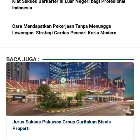
Indonesia
Cara Mendapatkan Pekerjaan Tanpa Menunggu
Lowongan: Strategi Cerdas Pencari Kerja Modern
Kiat Mendapatkan Pekerjaan Tetap di Indonesia 2026
bagi Fresh Graduate
BACA JUGA :
10 Lembaga Sertifikasi IT Paling Terkenal di Dunia dan
Paling Diakui di Indonesia
Menjaga Hubungan Baik dengan Atasan: Kunci Sukses
Karier untuk Pemula
Jurus Sukses Pakuwon Group Guritakan Bisnis
Karier di Perusahaan Multinasional vs Nasional:
Properti
Panduan Lengkap Bagi Pemula di Dunia Kerja