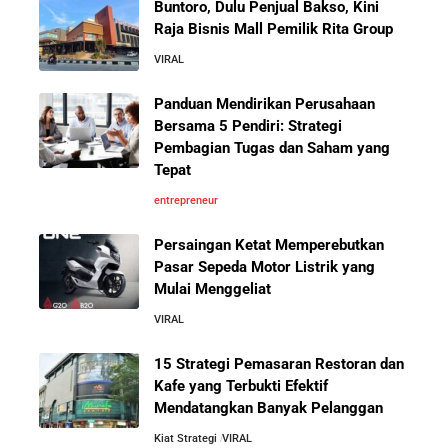
Buntoro, Dulu Penjual Bakso, Kini
Kacau
Raja Bisnis Mall Pemilik Rita Group
VIRAL
10 Kiat Aman Memulai Bisnis dari Nol: Panduan
Lengkap untuk Pemula
Panduan Mendirikan Perusahaan
Bersama 5 Pendiri: Strategi
Pembagian Tugas dan Saham yang
5 Alasan Kenapa Bekerja di Perusahaan Orang Lain
Tepat
Sebelum Memulai Usaha Sendiri Adalah Langkah
Cerdas
entrepreneur
Persaingan Ketat Memperebutkan
5 Alasan Kenapa Kamu Harus Bekerja di Perusahaan
Pasar Sepeda Motor Listrik yang
Orang Lain Sebelum Bikin Bisnis Sendiri
Mulai Menggeliat
VIRAL
10 Rahasia Dapur Kenapa Perusahaan Besar Makin
Besar
15 Strategi Pemasaran Restoran dan
Kafe yang Terbukti Efektif
Mendatangkan Banyak Pelanggan
Jurus-Jurus Bisnis UMKM Agar Bertahan Saat Krisis
Ekonomi dan Penjualan Turun
Kiat Strategi
VIRAL