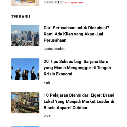
BISNIS SELEB
entrepreneur
Leader di Bisnis Apparel Outdoor
Energi Indonesia yang Mendirikan Medco Group
TERBARU
5 Tahun Pertama WhatsApp: Kisah Perintisan,
Perjuangan, dan Keputusan Krusial yang Menentukan
Cari Perusahaan untuk Diakuisisi?
Masa Depan
Kami Ada Klien yang Akan Jual
Buntoro, Dulu Penjual Bakso, Kini
Perusahaan
Raja Bisnis Mall Pemilik Rita
Group
Capital Market
Belajar dari Kopi Kenangan: Cara Membangun Resto
Kafe yang Cepat Tumbuh dan Menguntungkan
20 Tips Sukses bagi Sarjana Baru
yang Masih Menganggur di Tengah
Cara Mendirikan Kafe Sukses Seperti Kopi Kenangan,
Krisis Ekonomi
Fore Coffee, dan Tuku: Panduan Lengkap untuk Pemula
karir
10 Pelajaran Bisnis dari Eiger: Brand
Rahasia Sukses Starbucks: Strategi Branding dan
Pengalaman Pelanggan yang Bisa Kamu Tiru
Lokal Yang Menjadi Market Leader di
Bisnis Apparel Outdoor
VIRAL
5 Cara Aman Pindah Kuadran dari Karyawan ke
Entrepreneur Tanpa Bikin Keluarga Kaget & Keuangan