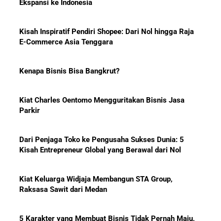
Ekspansi ke Indonesia
Kisah Inspiratif Pendiri Shopee: Dari Nol hingga Raja
E-Commerce Asia Tenggara
Menanti Solar B50: Mampukah
Menjadi Revolusi Baru Energi
Nasional dan Menekan Impor
Kenapa Bisnis Bisa Bangkrut?
BBM?
Kiat Charles Oentomo Mengguritakan Bisnis Jasa
Parkir
Pelajaran Karier dari Lionel
Messi: Awal Sulit Bukan
Dari Penjaga Toko ke Pengusaha Sukses Dunia: 5
Penghalang Menuju Kesuksesan
Kisah Entrepreneur Global yang Berawal dari Nol
Kiat Keluarga Widjaja Membangun STA Group,
Raksasa Sawit dari Medan
Bisnis-Bisnis dan Pendapatan
Achraf Hakimi, Bintang Sepak
Bola Asal Maroko yang
5 Karakter yang Membuat Bisnis Tidak Pernah Maju,