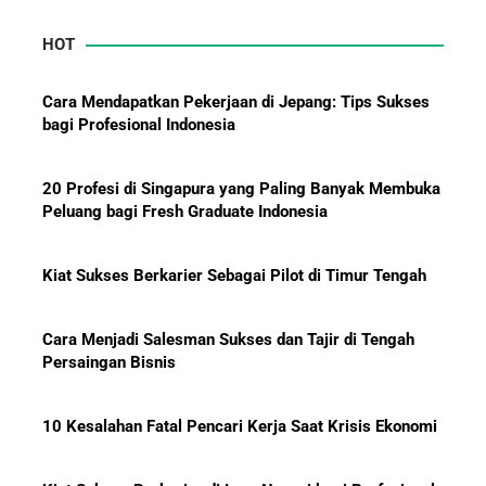
HOT
Mengapa Orang Kaya Justru Menambah Aset Saat
Krisis Ekonomi
Cara Mendapatkan Pekerjaan di Jepang: Tips Sukses
bagi Profesional Indonesia
20 Profesi di Singapura yang Paling Banyak Membuka
Peluang bagi Fresh Graduate Indonesia
Kiat Sukses Berkarier Sebagai Pilot di Timur Tengah
Cara Menjadi Salesman Sukses dan Tajir di Tengah
Persaingan Bisnis
10 Kesalahan Fatal Pencari Kerja Saat Krisis Ekonomi
Kiat Sukses Berkarier di Luar Negeri bagi Profesional