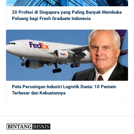
Mengungkap Dunia Freelance: Apakah Ekonomi Gig
20 Profesi di Singapura yang Paling Banyak Membuka
Tepat untuk Lulusan Baru?
Peluang bagi Fresh Graduate Indonesia
Panduan Lengkap Menghadapi Persaingan Kerja untuk
Fresh Graduate
20 Tips Sukses bagi Sarjana Baru yang Masih
Menganggur di Tengah Krisis Ekonomi
Cara Mendapatkan Pekerjaan di Jepang: Tips Sukses
Peta Persaingan Industri Logistik Dunia: 10 Pemain
bagi Profesional Indonesia
Terbesar dan Kekuatannya