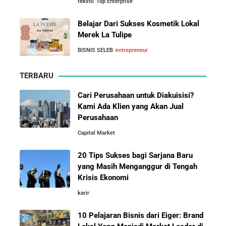
tekstil
Top Enterprise
Kisah Sukses Todd Boehly: Cucu Pekerja Pabrik yang
Membawa Chelsea FC Juara Dunia
Belajar Dari Sukses Kosmetik Lokal
Merek La Tulipe
Arifin Panigoro: Dari Insinyur Listrik Menjadi Raja
10 Pelajaran Bisnis dari Eiger:
BISNIS SELEB
entrepreneur
Energi Indonesia yang Mendirikan Medco Group
Brand Lokal Yang Menjadi Market
Leader di Bisnis Apparel Outdoor
TERBARU
5 Tahun Pertama WhatsApp: Kisah Perintisan,
Perjuangan, dan Keputusan Krusial yang Menentukan
Cari Perusahaan untuk Diakuisisi?
Masa Depan
Kami Ada Klien yang Akan Jual
Perusahaan
Capital Market
Belajar dari Kopi Kenangan: Cara Membangun Resto
Kafe yang Cepat Tumbuh dan Menguntungkan
20 Tips Sukses bagi Sarjana Baru
yang Masih Menganggur di Tengah
Cara Mendirikan Kafe Sukses Seperti Kopi Kenangan,
Krisis Ekonomi
Fore Coffee, dan Tuku: Panduan Lengkap untuk Pemula
karir
10 Pelajaran Bisnis dari Eiger: Brand
Rahasia Sukses Starbucks: Strategi Branding dan