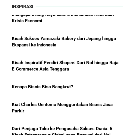
INSPIRASI
Hadiah Piala Dunia 2026: Berapa
Kisah Sukses Yamazaki Bakery dari Jepang hingga
Bonus yang Diterima Para
Ekspansi ke Indonesia
Pemain?
Kisah Inspiratif Pendiri Shopee: Dari Nol hingga Raja
E-Commerce Asia Tenggara
Menanti Solar B50: Mampukah
Kenapa Bisnis Bisa Bangkrut?
Menjadi Revolusi Baru Energi
Nasional dan Menekan Impor
BBM?
Kiat Charles Oentomo Mengguritakan Bisnis Jasa
Parkir
Dari Penjaga Toko ke Pengusaha Sukses Dunia: 5
Pelajaran Karier dari Lionel
Kisah Entrepreneur Global yang Berawal dari Nol
Messi: Awal Sulit Bukan
Penghalang Menuju Kesuksesan