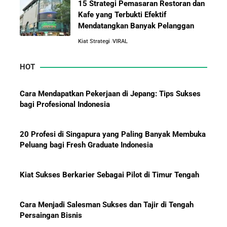
15 Strategi Pemasaran Restoran dan
Kafe yang Terbukti Efektif
Mendatangkan Banyak Pelanggan
Jurus-Jurus Bisnis UMKM Agar Bertahan Saat Krisis
Ekonomi dan Penjualan Turun
Kiat Strategi
VIRAL
HOT
Mengapa Orang Kaya Justru Menambah Aset Saat
Krisis Ekonomi
Cara Mendapatkan Pekerjaan di Jepang: Tips Sukses
bagi Profesional Indonesia
20 Profesi di Singapura yang Paling Banyak Membuka
Peluang bagi Fresh Graduate Indonesia
Kiat Sukses Berkarier Sebagai Pilot di Timur Tengah
Cara Menjadi Salesman Sukses dan Tajir di Tengah
Persaingan Bisnis