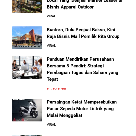
Pengalaman Pelanggan yang Bisa Kamu Tiru
Lokal Yang Menjadi Market Leader di
Bisnis Apparel Outdoor
VIRAL
5 Cara Aman Pindah Kuadran dari Karyawan ke
Entrepreneur Tanpa Bikin Keluarga Kaget & Keuangan
Buntoro, Dulu Penjual Bakso, Kini
Kacau
Raja Bisnis Mall Pemilik Rita Group
VIRAL
10 Kiat Aman Memulai Bisnis dari Nol: Panduan
Lengkap untuk Pemula
Panduan Mendirikan Perusahaan
Bersama 5 Pendiri: Strategi
Pembagian Tugas dan Saham yang
5 Alasan Kenapa Bekerja di Perusahaan Orang Lain
Tepat
Sebelum Memulai Usaha Sendiri Adalah Langkah
Cerdas
entrepreneur
Persaingan Ketat Memperebutkan
5 Alasan Kenapa Kamu Harus Bekerja di Perusahaan
Pasar Sepeda Motor Listrik yang
Orang Lain Sebelum Bikin Bisnis Sendiri
Mulai Menggeliat
VIRAL
10 Rahasia Dapur Kenapa Perusahaan Besar Makin
Besar