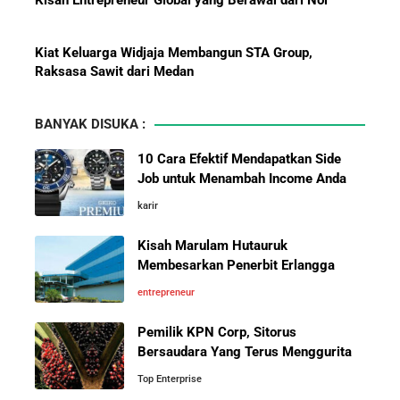
Kiat Keluarga Widjaja Membangun STA Group,
Raksasa Sawit dari Medan
Bisnis-Bisnis dan Pendapatan
5 Karakter yang Membuat Bisnis Tidak Pernah Maju,
Achraf Hakimi, Bintang Sepak
Wajib Dihindari Pengusaha
Bola Asal Maroko yang
BANYAK DISUKA :
Menaklukkan Eropa
10 Hambatan Utama Pemasaran yang Tidak Bisa
10 Cara Efektif Mendapatkan Side
Diselesaikan oleh AI
Job untuk Menambah Income Anda
Investor Asing Incar Take Over
karir
Cara Menggunakan Canva di ChatGPT untuk
Perusahaan Indonesia Skala
Mendesain Presentasi Secara Cepat dan Mudah
Besar
Kisah Marulam Hutauruk
Membesarkan Penerbit Erlangga
5 Pelajaran Hidup dari Pendiri Traveloka untuk Anak
entrepreneur
Muda yang Ingin Sukses
Pemilik KPN Corp, Sitorus
Perbandingan Gaji Tahunan:
Bersaudara Yang Terus Menggurita
Antara Indonesia, Singapura,
Jangan Mau Selamanya Jadi Karyawan! Saatnya
Jepang, Malaysia, dan Arab Saudi
Menjadi Pengusaha dan Mengubah Hidup Anda
Top Enterprise