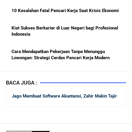
10 Kesalahan Fatal Pencari Kerja Saat Krisis Ekonomi
Kiat Sukses Berkarier di Luar Negeri bagi Profesional
Indonesia
Cara Mendapatkan Pekerjaan Tanpa Menunggu
Lowongan: Strategi Cerdas Pencari Kerja Modern
Kiat Mendapatkan Pekerjaan Tetap di Indonesia 2026
bagi Fresh Graduate
BACA JUGA :
Jago Membuat Software Akuntansi, Zahir Makin Tajir
10 Lembaga Sertifikasi IT Paling Terkenal di Dunia dan
Paling Diakui di Indonesia
Menjaga Hubungan Baik dengan Atasan: Kunci Sukses
Karier untuk Pemula