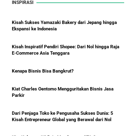
INSPIRASI
Kisah Sukses Yamazaki Bakery dari Jepang hingga
Ekspansi ke Indonesia
10 Bisnis yang Paling Diburu
Investor Global dan Alasan di
Baliknya
Kisah Inspiratif Pendiri Shopee: Dari Nol hingga Raja
E-Commerce Asia Tenggara
Kenapa Bisnis Bisa Bangkrut?
Hadiah Piala Dunia 2026: Berapa
Kiat Charles Oentomo Mengguritakan Bisnis Jasa
Bonus yang Diterima Para
Parkir
Pemain?
Dari Penjaga Toko ke Pengusaha Sukses Dunia: 5
Kisah Entrepreneur Global yang Berawal dari Nol
Menanti Solar B50: Mampukah
Kiat Keluarga Widjaja Membangun STA Group,