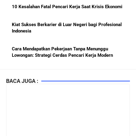
10 Kesalahan Fatal Pencari Kerja Saat Krisis Ekonomi
Kiat Sukses Berkarier di Luar Negeri bagi Profesional
Indonesia
Cara Mendapatkan Pekerjaan Tanpa Menunggu
Lowongan: Strategi Cerdas Pencari Kerja Modern
Kiat Mendapatkan Pekerjaan Tetap di Indonesia 2026
bagi Fresh Graduate
BACA JUGA :
10 Lembaga Sertifikasi IT Paling Terkenal di Dunia dan
Paling Diakui di Indonesia
Menjaga Hubungan Baik dengan Atasan: Kunci Sukses
Karier untuk Pemula