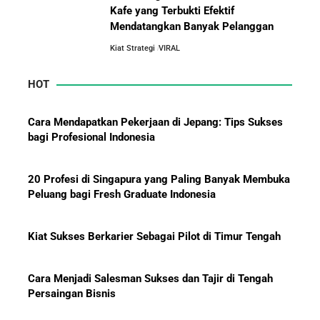
Kafe yang Terbukti Efektif
Mendatangkan Banyak Pelanggan
Jurus-Jurus Bisnis UMKM Agar Bertahan Saat Krisis
Ekonomi dan Penjualan Turun
Kiat Strategi
VIRAL
HOT
Mengapa Orang Kaya Justru Menambah Aset Saat
Krisis Ekonomi
Cara Mendapatkan Pekerjaan di Jepang: Tips Sukses
bagi Profesional Indonesia
20 Profesi di Singapura yang Paling Banyak Membuka
Peluang bagi Fresh Graduate Indonesia
Kiat Sukses Berkarier Sebagai Pilot di Timur Tengah
Cara Menjadi Salesman Sukses dan Tajir di Tengah
Persaingan Bisnis