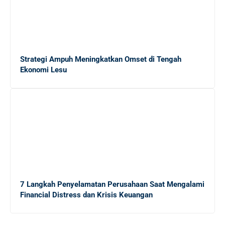
10 Cara Efektif Mendapatkan Side Job untuk
Menambah Income Anda
Mengungkap Dunia Freelance: Apakah Ekonomi Gig
Strategi Ampuh Meningkatkan Omset di Tengah
Tepat untuk Lulusan Baru?
Ekonomi Lesu
Panduan Lengkap Menghadapi Persaingan Kerja untuk
Fresh Graduate
20 Tips Sukses bagi Sarjana Baru yang Masih
Menganggur di Tengah Krisis Ekonomi
7 Langkah Penyelamatan Perusahaan Saat Mengalami
Financial Distress dan Krisis Keuangan