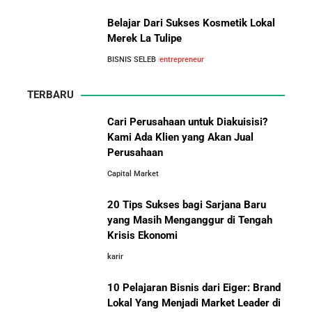
Asal-Usul Kekayaan Erick Thohir dan Boy Thohir
Antara Indonesia, Singapura,
Belajar Dari Sukses Kosmetik Lokal
Jepang, Malaysia, dan Arab Saudi
Merek La Tulipe
Kisah Sukses Todd Boehly: Cucu Pekerja Pabrik yang
BISNIS SELEB
entrepreneur
Membawa Chelsea FC Juara Dunia
TERBARU
Arifin Panigoro: Dari Insinyur Listrik Menjadi Raja
Energi Indonesia yang Mendirikan Medco Group
Cari Perusahaan untuk Diakuisisi?
Kami Ada Klien yang Akan Jual
Perusahaan
10 Situs E-Commerce China
5 Tahun Pertama WhatsApp: Kisah Perintisan,
Capital Market
Terbaik untuk Kulakan Barang
Perjuangan, dan Keputusan Krusial yang Menentukan
Dagangan dengan Harga Murah
Masa Depan
20 Tips Sukses bagi Sarjana Baru
yang Masih Menganggur di Tengah
Belajar dari Kopi Kenangan: Cara Membangun Resto
Krisis Ekonomi
Kafe yang Cepat Tumbuh dan Menguntungkan
karir
10 Pelajaran Bisnis dari Eiger: Brand
Cara Mendirikan Kafe Sukses Seperti Kopi Kenangan,
Fore Coffee, dan Tuku: Panduan Lengkap untuk Pemula
Lokal Yang Menjadi Market Leader di