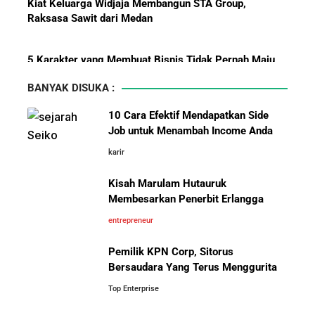
Menjadi Revolusi Baru Energi
Raksasa Sawit dari Medan
Nasional dan Menekan Impor
BBM?
5 Karakter yang Membuat Bisnis Tidak Pernah Maju,
Wajib Dihindari Pengusaha
BANYAK DISUKA :
Bermula Dari Sebuah Klinik Kecil, Group Sismadi Kini
10 Cara Efektif Mendapatkan Side
Makin Berkibar Di Bisnis Kesehatan
Job untuk Menambah Income Anda
karir
Pelajaran Karier dari Lionel
10 Hambatan Utama Pemasaran yang Tidak Bisa
Messi: Awal Sulit Bukan
Diselesaikan oleh AI
Kisah Marulam Hutauruk
Penghalang Menuju Kesuksesan
Membesarkan Penerbit Erlangga
Cara Menggunakan Canva di ChatGPT untuk
entrepreneur
Mendesain Presentasi Secara Cepat dan Mudah
Pemilik KPN Corp, Sitorus
Bersaudara Yang Terus Menggurita
5 Pelajaran Hidup dari Pendiri Traveloka untuk Anak
Muda yang Ingin Sukses
Top Enterprise