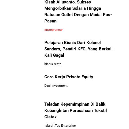
Kisah Aliuyanto, Sukses
Bisnis-Bisnis dan Pendapatan
Jangan Mau Selamanya Jadi Karyawan! Saatnya
Mengorbitkan Solaria Hingga
Achraf Hakimi, Bintang Sepak
Menjadi Pengusaha dan Mengubah Hidup Anda
Ratusan Outlet Dengan Modal Pas-
Bola Asal Maroko yang
Pasan
Menaklukkan Eropa
Panduan Lengkap Membangun Pasar Ekspor: Cara
entrepreneur
UMKM Indonesia Menembus Pasar Global
Pelajaran Bisnis Dari Kolonel
Sanders, Pendiri KFC, Yang Berkali-
5 Pengusaha Pribumi Tersukses Dalam Bisnis
Kali Gagal
bisnis resto
Lima Salesman Dunia yang Menjadi Miliarder Sukses
Investor Asing Incar Take Over
Cara Kerja Private Equity
Perusahaan Indonesia Skala
Besar
Deal Investment
Kisah Sukses Metrodata Electronics: Raja Bisnis TI
Yang Berawal Dari Distributor Sederhana
Teladan Kepemimpinan Di Balik
Kisah Wardah Group: Dari Usaha Rumahan Jadi
Kebangkitan Perusahaan Tekstil
Pemimpin Industri Kecantikan Nasional
Gistex
tekstil
Top Enterprise
Perbandingan Gaji Tahunan: