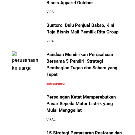
Bisnis Apparel Outdoor
10 Fakta Unik Tentang On Cloud:
VIRAL
Sepatu yang Sedang Viral di Asia
Rahasia Sukses Starbucks: Strategi Branding dan
Pengalaman Pelanggan yang Bisa Kamu Tiru
Buntoro, Dulu Penjual Bakso, Kini
Raja Bisnis Mall Pemilik Rita Group
5 Cara Aman Pindah Kuadran dari Karyawan ke
VIRAL
Entrepreneur Tanpa Bikin Keluarga Kaget & Keuangan
Kacau
Panduan Mendirikan Perusahaan
Mengenal Onitsuka Tiger: 8 Fakta
Bersama 5 Pendiri: Strategi
Menarik di Balik Sepatu Ikonik
Asal Jepang
Pembagian Tugas dan Saham yang
10 Kiat Aman Memulai Bisnis dari Nol: Panduan
Tepat
Lengkap untuk Pemula
entrepreneur
5 Alasan Kenapa Bekerja di Perusahaan Orang Lain
Persaingan Ketat Memperebutkan
Sebelum Memulai Usaha Sendiri Adalah Langkah
Pasar Sepeda Motor Listrik yang
Cerdas
Mulai Menggeliat
10 Pelajaran Bisnis dari Eiger:
Brand Lokal Yang Menjadi Market
VIRAL
5 Alasan Kenapa Kamu Harus Bekerja di Perusahaan
Leader di Bisnis Apparel Outdoor
Orang Lain Sebelum Bikin Bisnis Sendiri
15 Strategi Pemasaran Restoran dan